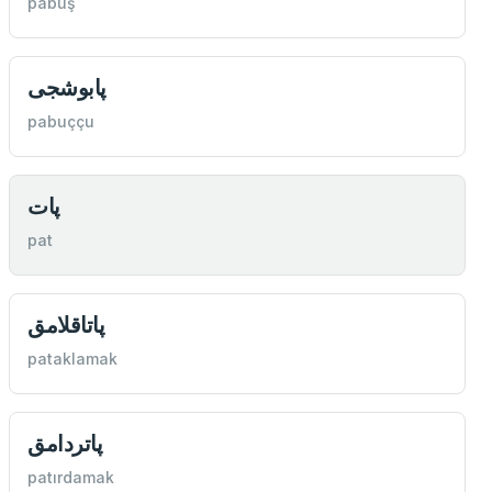
pabuş
پابوشجی
pabuççu
پات
pat
پاتاقلامق
pataklamak
پاتردامق
patırdamak