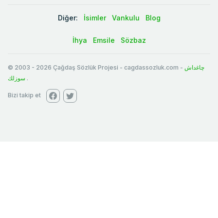
Diğer:
İsimler
Vankulu
Blog
İhya
Emsile
Sözbaz
© 2003
-
2026
Çağdaş Sözlük Projesi - cagdassozluk.com -
چاغداش
سوزلك
.
Bizi takip et