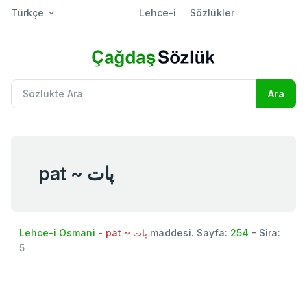
Türkçe
Lehce-i
Sözlükler
pat ~ پات
Lehce-i Osmani
-
pat ~ پات
maddesi. Sayfa:
254
- Sira:
5