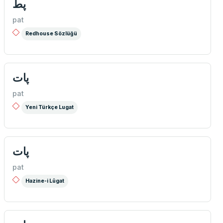
پط
pat
Redhouse Sözlüğü
پات
pat
Yeni Türkçe Lugat
پات
pat
Hazine-i Lûgat