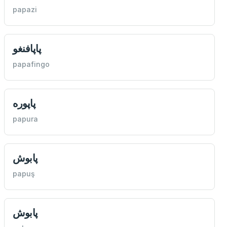
papazi
پاپافنغو
papafingo
پاپوره
papura
پابوش
papuş
پابوش