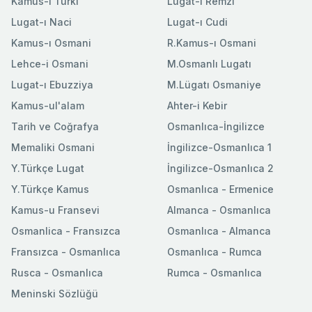
Kamus-ı Türki
Lugat-ı Remzi
Lugat-ı Naci
Lugat-ı Cudi
Kamus-ı Osmani
R.Kamus-ı Osmani
Lehce-i Osmani
M.Osmanlı Lugatı
Lugat-ı Ebuzziya
M.Lügatı Osmaniye
Kamus-ul'alam
Ahter-i Kebir
Tarih ve Coğrafya
Osmanlıca-İngilizce
Memaliki Osmani
İngilizce-Osmanlıca 1
Y.Türkçe Lugat
İngilizce-Osmanlıca 2
Y.Türkçe Kamus
Osmanlıca - Ermenice
Kamus-u Fransevi
Almanca - Osmanlıca
Osmanlica - Fransızca
Osmanlıca - Almanca
Fransızca - Osmanlıca
Osmanlıca - Rumca
Rusca - Osmanlıca
Rumca - Osmanlıca
Meninski Sözlüğü