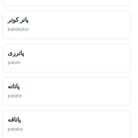
پاتر كوتر
batırkütür
پاترری
patırtı
پاتاته
patate
پاتاقه
pataka