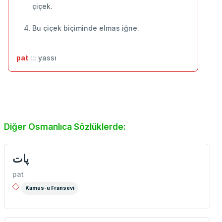
çiçek.
Bu çiçek biçiminde elmas iğne.
pat
::: yassı
Diğer Osmanlıca Sözlüklerde:
پات
pat
Kamus-u Fransevi