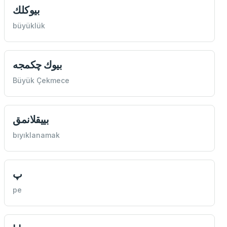
بيوكلك
büyüklük
بيوك چكمجه
Büyük Çekmece
بييقلانمق
bıyıklanamak
پ
pe