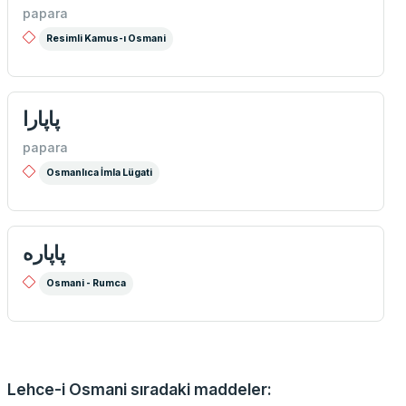
papara
Resimli Kamus-ı Osmani
پاپارا
papara
Osmanlıca İmla Lügati
پاپاره
Osmani - Rumca
Lehce-i Osmani sıradaki maddeler: