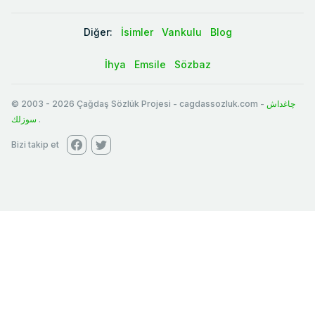
Diğer:
İsimler
Vankulu
Blog
İhya
Emsile
Sözbaz
© 2003
-
2026
Çağdaş Sözlük Projesi - cagdassozluk.com -
چاغداش
سوزلك
.
Bizi takip et