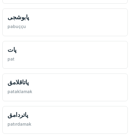
پابوشجی
pabuççu
پات
pat
پاتاقلامق
pataklamak
پاتردامق
patırdamak