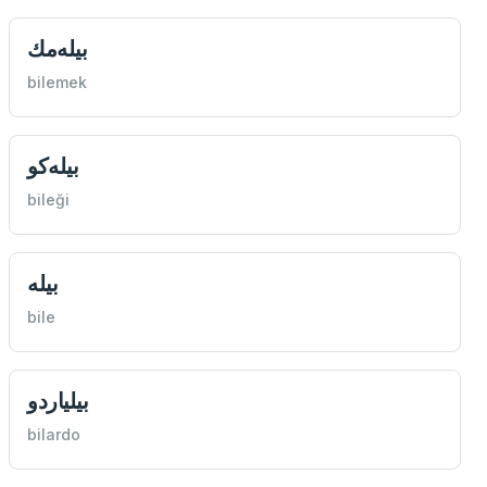
بيله‌مك
bilemek
بيله‌كو
bileği
بيله
bile
بيلياردو
bilardo