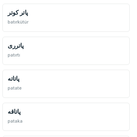
پاتر كوتر
batırkütür
پاترری
patırtı
پاتاته
patate
پاتاقه
pataka