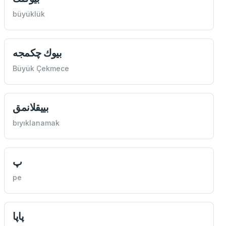
büyüklük
بيوك چكمجه
Büyük Çekmece
بييقلانمق
bıyıklanamak
پ
pe
پاپا