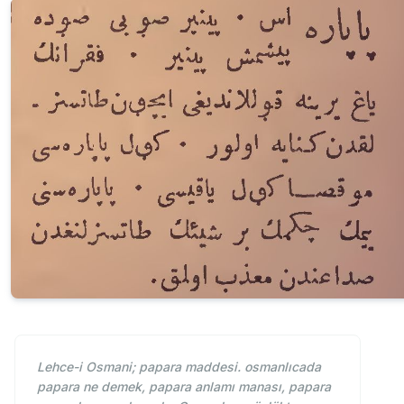
Lehce-i Osmani; papara maddesi. osmanlıcada
papara ne demek, papara anlamı manası, papara