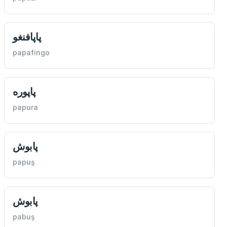
پاپافنغو
papafingo
پاپوره
papura
پابوش
papuş
پابوش
pabuş