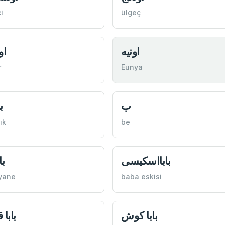
i
ülgeç
اونيه
او
r
Eunya
ب
ب
ık
be
بابااسكيسی
با
yane
baba eskisi
بابا كوش
بابا