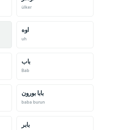
ülker
اوه
uh
باب
Bab
بابا بورون
baba burun
بابر