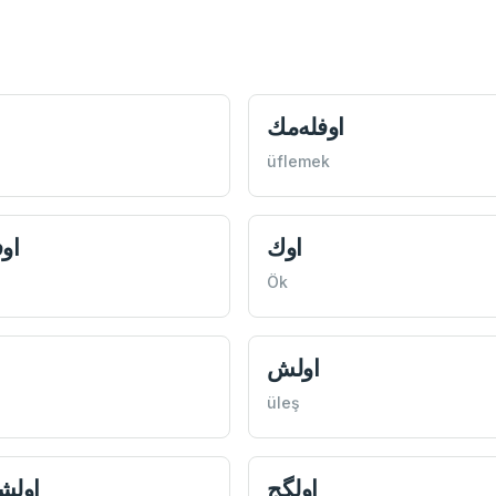
اوفله‌مك
üflemek
اوك
او
Ök
اولش
üleş
اولگج
اولش