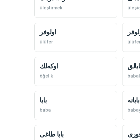
üleştirmek
üleşic
لوفر
اولوفر
ülüfer
ülüfe
ابالق
اوكه‌لك
öğelik
babal
بايانه
بابا
baba
baba
 قوری
بابا طاغی