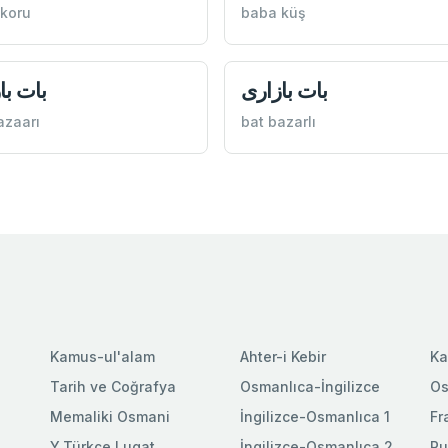
koru
baba küş
بات بازاری
بات با
azaarı
bat bazarlı
Kamus-ul'alam
Ahter-i Kebir
Ka
Tarih ve Coğrafya
Osmanlıca-İngilizce
Os
Memaliki Osmani
İngilizce-Osmanlıca 1
Fr
Y.Türkçe Lugat
İngilizce-Osmanlıca 2
Ru