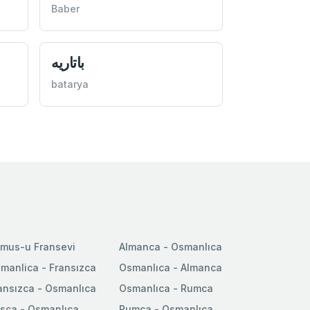
Baber
باتاريه
batarya
mus-u Fransevi
Almanca - Osmanlıca
manlica - Fransızca
Osmanlıca - Almanca
ansızca - Osmanlıca
Osmanlıca - Rumca
sca - Osmanlıca
Rumca - Osmanlıca