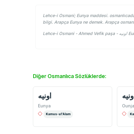
Lehce-i Osmani; Eunya maddesi. osmanlıcada 
bilgi. Arapça Eunya ne demek. Arapça osmanl
Lehce-
Diğer Osmanlıca Sözlüklerde:
ونيه
اونيه
Eunya
Ounj
Kamus-ul'Alam
Ka