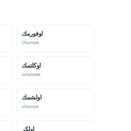
اوفورمك
Üfürmek
اوكلتمك
ünletmek
اولشمك
ulaşmak
اولكر