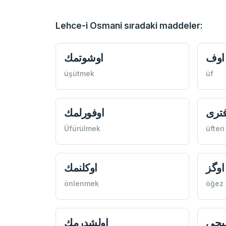
Lehce-i Osmani sıradaki maddeler:
اوف
اوشوتمك
üşütmek
üf
فتری
اوفورلمك
Üfürülmek
üfteri
اوگز
اوكلنمك
önlenmek
öğez
يجی
اولشدرمك