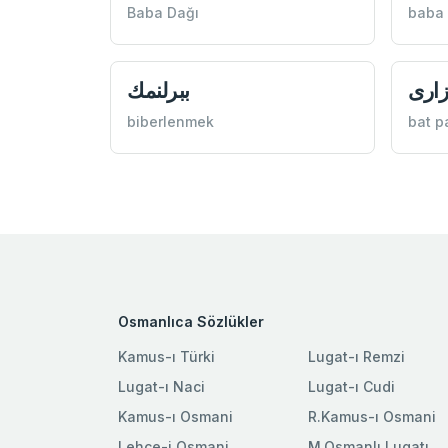
Baba Dağı
baba 
زاری
ببرلنمك
biberlenmek
bat p
Osmanlıca Sözlükler
Kamus-ı Türki
Lugat-ı Remzi
Lugat-ı Naci
Lugat-ı Cudi
Kamus-ı Osmani
R.Kamus-ı Osmani
Lehce-i Osmani
M.Osmanlı Lugatı