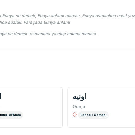
Eunya ne demek, Eunya anlamı manası, Eunya osmanlıca nasıl yazı
ıca sözlük. Farsçada Eunya anlamı
i Osmani - Ahmed Vefik paşa - اونيه Eunya ne demek. osmanlıca yazılışı anlamı manası..
اونيه
ا
a
Ounja
mus-ul'Alam
Lehce-i Osmani