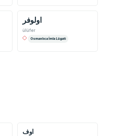
اولوفر
ülüfer
Osmanlıca İmla Lügati
اوف