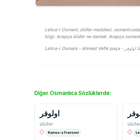
Lehce-i Osmani; ülüfer maddesi. osmanlıcada ü
bilgi. Arapça ülüfer ne demek. Arapça osmanl
Leh
Diğer Osmanlıca Sözlüklerde:
وفر
اولوفر
ülüfer
ülüfe
Kamus-u Fransevi
Le