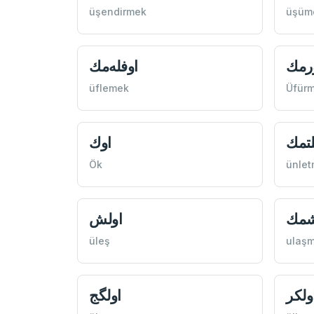
üşendirmek
üşüm
رمك
اوفله‌مك
üflemek
Üfür
لتمك
اوك
Ök
ünle
شمك
اولش
üleş
ulaş
ولكر
اولگج