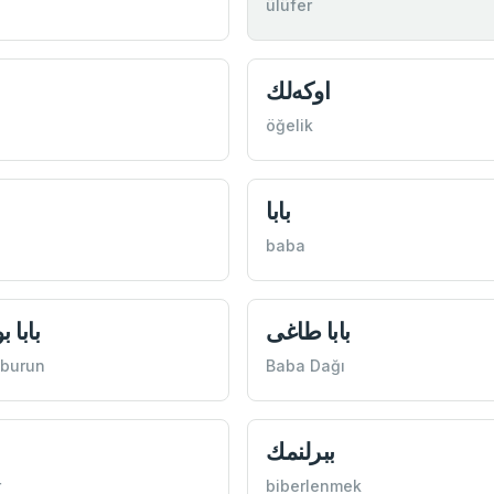
ülüfer
اوكه‌لك
öğelik
بابا
baba
بابا طاغی
بابا 
 burun
Baba Dağı
ببرلنمك
r
biberlenmek