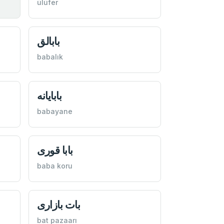
ülüfer
بابالق
babalık
بابايانه
babayane
بابا قوری
baba koru
بات بازاری
bat pazaarı