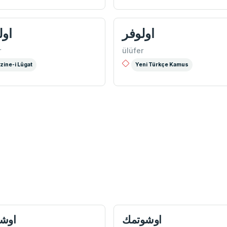
اولوفر
اول
r
ülüfer
zine-i Lûgat
Yeni Türkçe Kamus
اوشوتمك
اوش