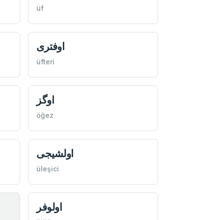
üf
اوفتری
üfteri
اوگز
öğez
اولشيجی
üleşici
اولوفر