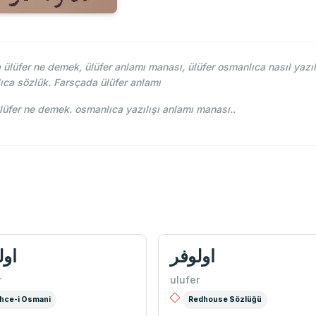
lüfer ne demek, ülüfer anlamı manası, ülüfer osmanlıca nasıl yazıl
ıca sözlük. Farsçada ülüfer anlamı
ce-i Osmani - Ahmed Vefik paşa - اولوفر ülüfer ne demek. osmanlıca yazılışı anlamı manası..
اولوفر
اول
r
ulufer
hce-i Osmani
Redhouse Sözlüğü