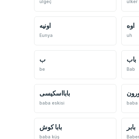
ülgeç
ülker
اوه
اونيه
Eunya
uh
باب
ب
be
Bab
بورون
بابااسكيسی
baba eskisi
baba
بابر
بابا كوش
baba küş
Babe