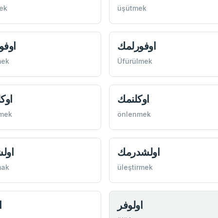
ek
üşütmek
اوفورلمك
اوفو
mek
Üfürülmek
اوكلنمك
اوك
tmek
önlenmek
اولشدرمك
اول
mak
üleştirmek
اولوفر
ا