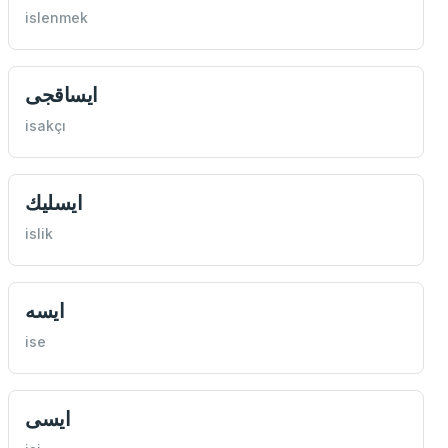
islenmek
ايساقجی
isakçı
ايسليك
islik
ايسه
ise
ايسی