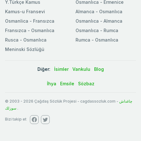
Y.Türkçe Kamus
Osmanlıca - Ermenice
Kamus-u Fransevi
Almanca - Osmanlıca
Osmanlica - Fransızca
Osmanlıca - Almanca
Fransızca - Osmanlıca
Osmanlıca - Rumca
Rusca - Osmanlıca
Rumca - Osmanlıca
Meninski Sözlüğü
Diğer:
İsimler
Vankulu
Blog
İhya
Emsile
Sözbaz
© 2003
-
2026
Çağdaş Sözlük Projesi - cagdassozluk.com -
چاغداش
سوزلك
.
Bizi takip et