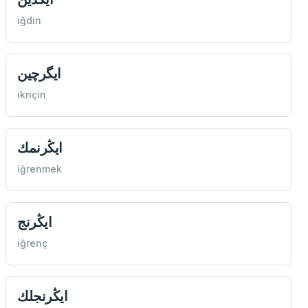
iğdin
ايگرچين
ikriçin
ايڭرنمك
iğrenmek
ايڭرنج
iğrenç
ايڭرنجلك