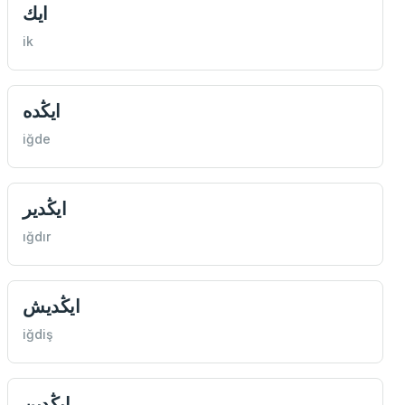
ايك
ik
ايڭده
iğde
ايڭدير
ığdır
ايڭديش
iğdiş
ايڭدين