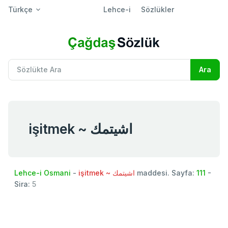
Türkçe
Lehce-i
Sözlükler
işitmek ~ اشيتمك
Lehce-i Osmani
-
işitmek ~ اشيتمك
maddesi. Sayfa:
111
-
Sira:
5