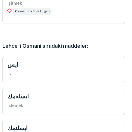
işitmek
Osmanlıca İmla Lügati
Lehce-i Osmani sıradaki maddeler:
ايس
is
ايسله‌مك
islemek
ايسلنمك