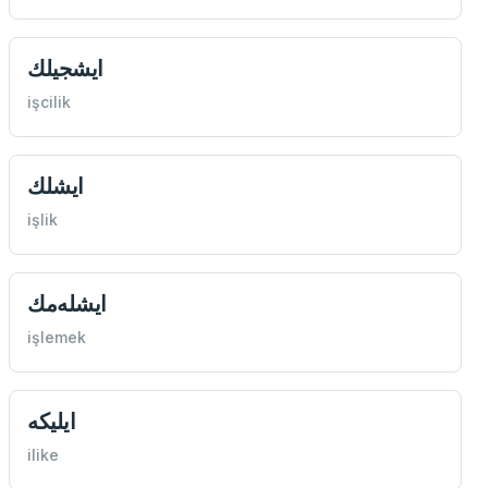
ايشجيلك
işcilik
ايشلك
işlik
ايشله‌مك
işlemek
ايليكه
ilike