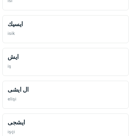
isi
ايسيك
isik
ايش
iş
ال ايشی
elişi
ايشجی
işçi