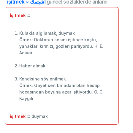
işitmek ~ اشيتمك
güncel sözlüklerde anlamı:
İşitmek
:::
Kulakla algılamak, duymak
Örnek: Doktorun sesini işitince koştu,
yanakları kırmızı, gözleri parlıyordu. H. E.
Adıvar
Haber almak.
Kendisine söylenilmek
Örnek: Gayet sert bir adam olan hesap
hocasından boyuna azar işitiyordu. O. C.
Kaygılı
işitmek
::: duymak