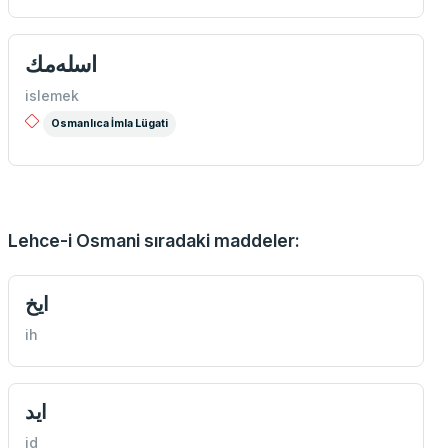
اسله‌مك
islemek
Osmanlıca İmla Lügati
Lehce-i Osmani sıradaki maddeler:
ايخ
ih
ايد
id