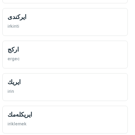
ايركندی
irkinti
اركج
ergec
ايريك
irin
ايريكله‌مك
iriklemek