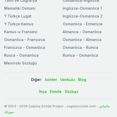
Tarih ve Coğrafya
Osmanlıca-İngilizce
Memaliki Osmani
İngilizce-Osmanlıca 1
Y.Türkçe Lugat
İngilizce-Osmanlıca 2
Y.Türkçe Kamus
Osmanlıca - Ermenice
Kamus-u Fransevi
Almanca - Osmanlıca
Osmanlica - Fransızca
Osmanlıca - Almanca
Fransızca - Osmanlıca
Osmanlıca - Rumca
Rusca - Osmanlıca
Rumca - Osmanlıca
Meninski Sözlüğü
Diğer:
İsimler
Vankulu
Blog
İhya
Emsile
Sözbaz
© 2003
-
2026
Çağdaş Sözlük Projesi - cagdassozluk.com -
چاغداش
سوزلك
.