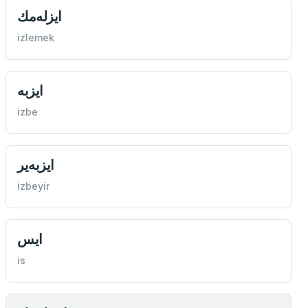
ايزله‌مك
izlemek
ايزبه
izbe
ايزبه‌ير
izbeyir
ايس
is