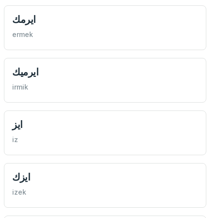
ايرمك
ermek
ايرميك
irmik
ايز
iz
ايزك
izek