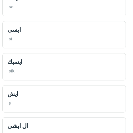
ise
ايسی
isi
ايسيك
isik
ايش
iş
ال ايشی