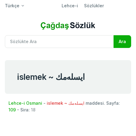
Türkçe
Lehce-i
Sözlükler
islemek ~ ايسله‌مك
Lehce-i Osmani
-
islemek ~ ايسله‌مك
maddesi. Sayfa:
109
- Sira:
18