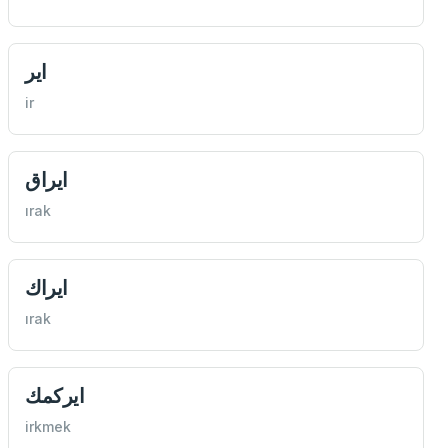
اير
ir
ايراق
ırak
ايراك
ırak
ايركمك
irkmek