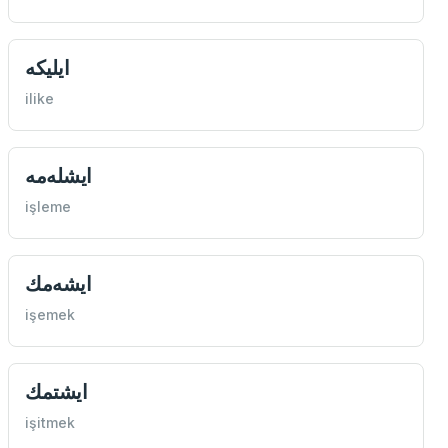
ايليكه
ilike
ايشله‌مه
işleme
ايشه‌مك
işemek
ايشتمك
işitmek