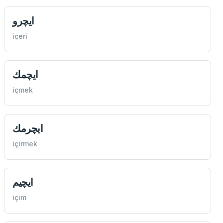
ايچرو
içeri
ايچمك
içmek
ايچرمك
içirmek
ايچيم
içim