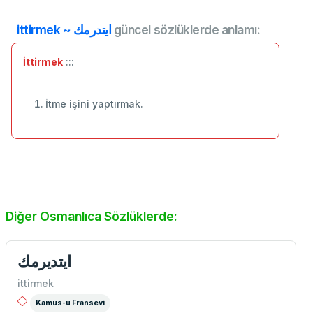
ittirmek ~ ايتدرمك
güncel sözlüklerde anlamı:
İttirmek
:::
İtme işini yaptırmak.
Diğer Osmanlıca Sözlüklerde:
ايتديرمك
ittirmek
Kamus-u Fransevi