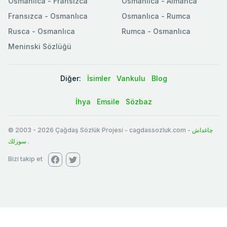
Osmanlica - Fransızca
Osmanlıca - Almanca
Fransızca - Osmanlıca
Osmanlıca - Rumca
Rusca - Osmanlıca
Rumca - Osmanlıca
Meninski Sözlüğü
Diğer:
İsimler
Vankulu
Blog
İhya
Emsile
Sözbaz
© 2003
-
2026
Çağdaş Sözlük Projesi - cagdassozluk.com -
چاغداش
سوزلك
.
Bizi takip et