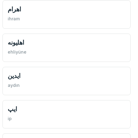
اهرام
ihram
اهليونه
ehliyüne
ايدين
aydın
ايپ
ip