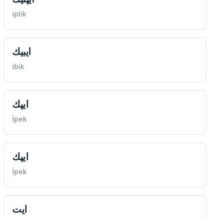
iplik
ايبيك
ibik
ايپك
İpek
ايپك
İpek
ايت