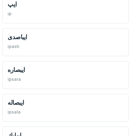
ايپ
ip
ايباصدی
ipastı
ايبصاره
ipsara
ايبصاله
ipsala
ايپليك