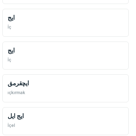
ايج
İç
ايج
İç
ايچقرمق
ıçkırmak
ايج ايل
İçel