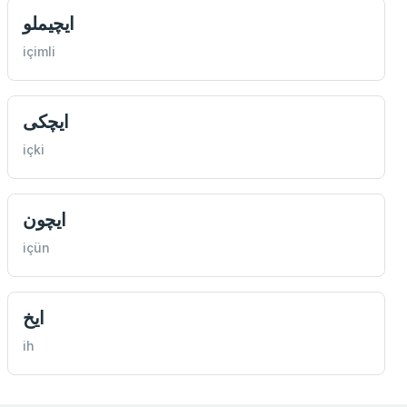
ايچيملو
içimli
ايچكی
içki
ايچون
içün
ايخ
ih