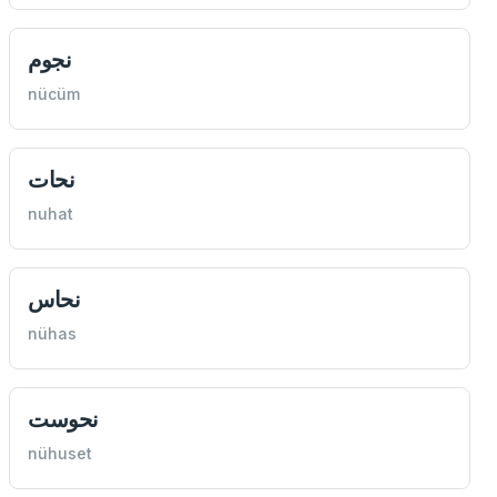
نجوم
nücüm
نحات
nuhat
نحاس
nühas
نحوست
nühuset