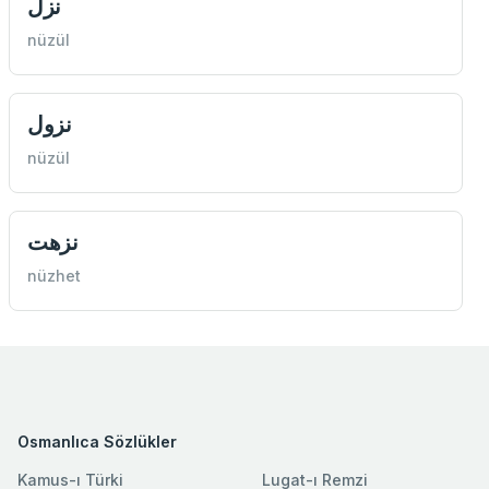
نزل
nüzül
نزول
nüzül
نزهت
nüzhet
Osmanlıca Sözlükler
Kamus-ı Türki
Lugat-ı Remzi