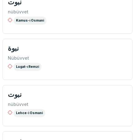
نبوت
nübüvvet
Kamus-ı Osmani
نبوة
Nübüvvet
Lugat-ı Remzi
نبوت
nübüvvet
Lehce-i Osmani