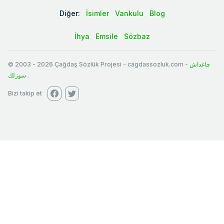
Diğer:
İsimler
Vankulu
Blog
İhya
Emsile
Sözbaz
© 2003
-
2026
Çağdaş Sözlük Projesi - cagdassozluk.com -
چاغداش
سوزلك
.
Bizi takip et