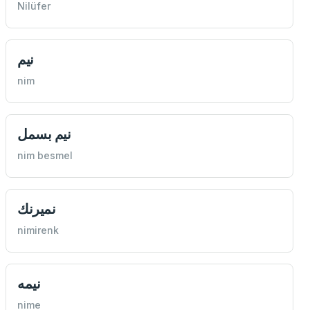
Nilüfer
نيم
nim
نيم بسمل
nim besmel
نميرنك
nimirenk
نيمه
nime