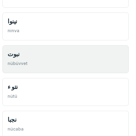
نينوا
ninva
نبوت
nübüvvet
نتو ء
nütü
نجبا
nücaba