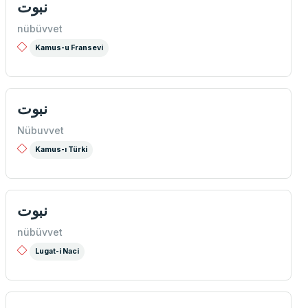
نبوت
nübüvvet
Kamus-u Fransevi
نبوت
Nübuvvet
Kamus-ı Türki
نبوت
nübüvvet
Lugat-i Naci