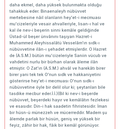
daha ekmel, daha yüksek bulunmakta olduğu
tahakkuk eder. Binaenaleyh nübüvvet
mertebesine nâil olanların hey'et-i mecmuası
mu'cizeleriyle vesair ahvalleriyle, lisan-ı hal ve
kal ile nev-i beşerin sinni kemâle geldiğinde
Üstad-ül beşer ünvânını taşıyan Hazret-i
Muhammed Aleyhissalâtü Vesselâm'ın sıdk-ı
nübüvvetine ilân-ı şehadet etmişlerdir. O Hazret
de (A.S.M.) bütün mu'cizeleriyle Saniin vücub ve
vahdetini nurlu bir bürhan olarak âleme ilân
etmiştir. O Zat'ın (A.S.M.) ahvâl ve harekâtı birer
birer yani tek tek O'nun sıdk ve hakkaniyetini
gösterirse hey'et-i mecmuası O'nun sıdk-ı
nübüvvetine öyle bir delil olur ki; şeytanları bile
tasdike mecbur eder.İ.İ.)(Bil ki nev-i beşerde
nübüvvet, beşerdeki hayır ve kemâlâtın fezlekesi
ve esasıdır. Din-i hak saadetin fihristesidir. İman
bir hüsn-ü münezzeh ve mücerreddir. Madem şu
âlemde parlak bir hüsün, geniş ve yüksek bir
feyiz, zâhir bir hak, fâik bir kemâl görünüyor.