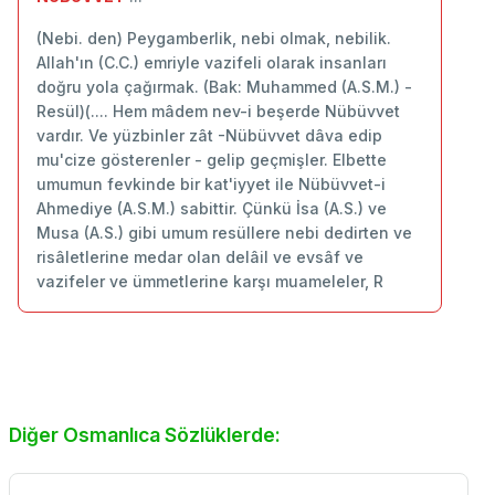
(Nebi. den) Peygamberlik, nebi olmak, nebilik.
Allah'ın (C.C.) emriyle vazifeli olarak insanları
doğru yola çağırmak. (Bak: Muhammed (A.S.M.) -
Resül)(.... Hem mâdem nev-i beşerde Nübüvvet
vardır. Ve yüzbinler zât -Nübüvvet dâva edip
mu'cize gösterenler - gelip geçmişler. Elbette
umumun fevkinde bir kat'iyyet ile Nübüvvet-i
Ahmediye (A.S.M.) sabittir. Çünkü İsa (A.S.) ve
Musa (A.S.) gibi umum resüllere nebi dedirten ve
risâletlerine medar olan delâil ve evsâf ve
vazifeler ve ümmetlerine karşı muameleler, R
Diğer Osmanlıca Sözlüklerde: