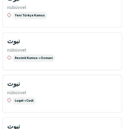
nübüvvet
Yeni Türkçe Kamus
نبوت
nübüvvet
Resimli Kamus-ı Osmani
نبوت
nübüvvet
Lugat-ı Cudi
نبوت