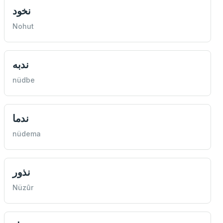
نخود
Nohut
ندبه
nüdbe
ندما
nüdema
نذور
Nüzûr