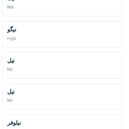
Nîk
نيگو
nigü
نيل
Nil
نيل
Nil
نيلوفر