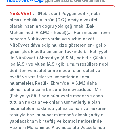
nübüvvet ~ نبوت
güncel sözlüklerde anlamı:
NüBüVVET
::: (Nebi. den) Peygamberlik, nebi
olmak, nebilik. Allah'ın (C.C.) emriyle vazifeli
olarak insanları doğru yola çağırmak. (Bak:
Muhammed (A.S.M.) - Resül)(.... Hem mâdem nev-i
beşerde Nübüvvet vardır. Ve yüzbinler zât -
Nübüvvet dâva edip mu'cize gösterenler - gelip
geçmişler. Elbette umumun fevkinde bir kat'iyyet
ile Nübüvvet-i Ahmediye (A.S.M.) sabittir. Çünkü
İsa (A.S.) ve Musa (A.S.) gibi umum resüllere nebi
dedirten ve risâletlerine medar olan delâil ve
evsâf ve vazifeler ve ümmetlerine karşı
muameleler, Resül-i Ekrem'de (A.S.M.) daha
ekmel, daha câmi bir surette mevcuddur... M.)
(Enbiya-yı Sâlifinde nübüvvete medar ve esas
tutulan noktalar ve onların ümmetleriyle olan
muâmeleleri hakkında yalnız zaman ve mekânın
tesiriyle bazı hususat müstesnâ olmak şartiyle
yapılacak tam bir teftiş ve kontrol neticesinde
Hazret-i Muhammed Aleyhissalâtü Vesselâmda