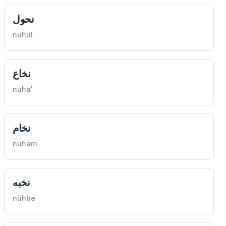
نحول
nuhul
نخاع
nuha'
نخام
nuham
نخبه
nühbe