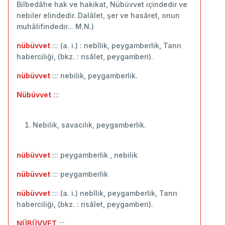
Bilbedâhe hak ve hakikat, Nübüvvet içindedir ve
nebiler elindedir. Dalâlet, şer ve hasâret, onun
muhâlifindedir... M.N.)
nübüvvet
::: (a. i.) : nebîlik, peygamberlik, Tanrı
haberciliği, (bkz. : risâlet, peygamberi).
nübüvvet
::: nebilik, peygamberlik.
Nübüvvet
:::
Nebilik, savacılık, peygamberlik.
nübüvvet
::: peygamberlik , nebilik
nübüvvet
::: ‬peygamberlik
nübüvvet
::: (a. i.) nebîlik, peygamberlik, Tanrı
haberciliği, (bkz. : risâlet, peygamberi).
NÜBÜVVET
:::