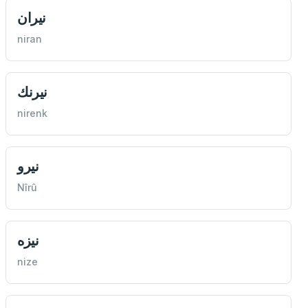
نيران
niran
نيرنك
nirenk
نيرو
Nîrû
نيزه
nize