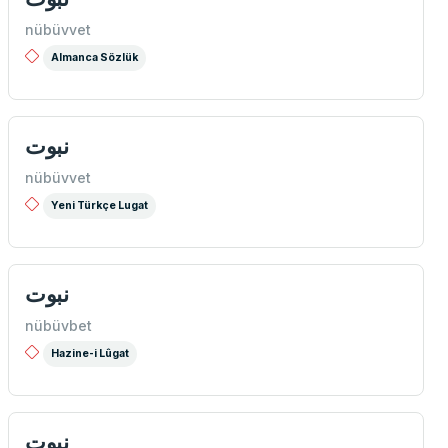
nübüvvet
Almanca Sözlük
نبوت
nübüvvet
Yeni Türkçe Lugat
نبوت
nübüvbet
Hazine-i Lûgat
نبوت