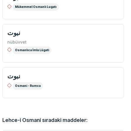
Mükemmel Osmanlı Lugatı
نبوت
nübüvvet
Osmanlıca İmla Lügati
نبوت
Osmani - Rumca
Lehce-i Osmani sıradaki maddeler: