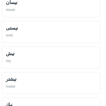
نيسان
nisan
نيستی
nisti
نيش
niş
نيشتر
nişter
نيك