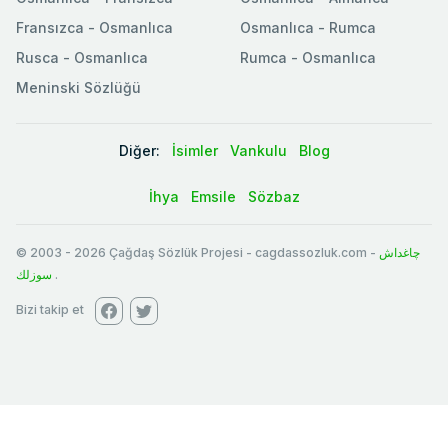
Fransızca - Osmanlıca
Osmanlıca - Rumca
Rusca - Osmanlıca
Rumca - Osmanlıca
Meninski Sözlüğü
Diğer:
İsimler
Vankulu
Blog
İhya
Emsile
Sözbaz
© 2003
-
2026
Çağdaş Sözlük Projesi - cagdassozluk.com -
چاغداش
سوزلك
.
Bizi takip et