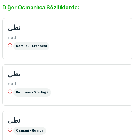
Diğer Osmanlıca Sözlüklerde:
نطل
natl
Kamus-u Fransevi
نطل
natl
Redhouse Sözlüğü
نطل
Osmani - Rumca