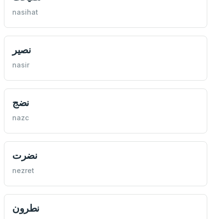
nasihat
نصير
nasir
نضج
nazc
نضرت
nezret
نطرون