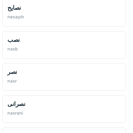
نصايح
nesayih
نصب
nasb
نصر
nasr
نصرانی
nasrani