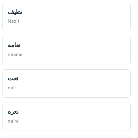
نظيف
Nazîf
نعامه
neame
نعت
na't
نعره
na're