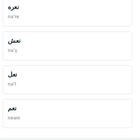
نعره
na're
نعش
na'ş
نعل
na'l
نعم
neam