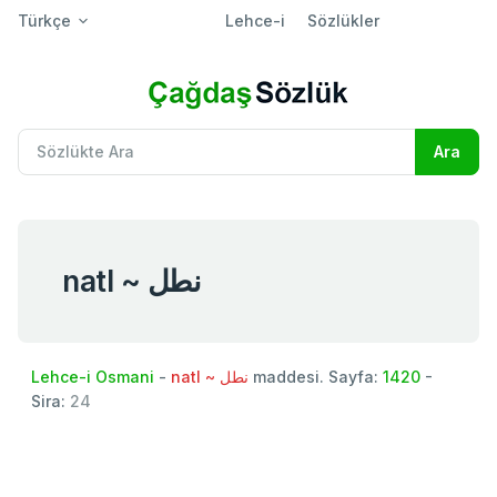
Türkçe
Lehce-i
Sözlükler
natl ~ نطل
Lehce-i Osmani
-
natl ~ نطل
maddesi. Sayfa:
1420
-
Sira:
24