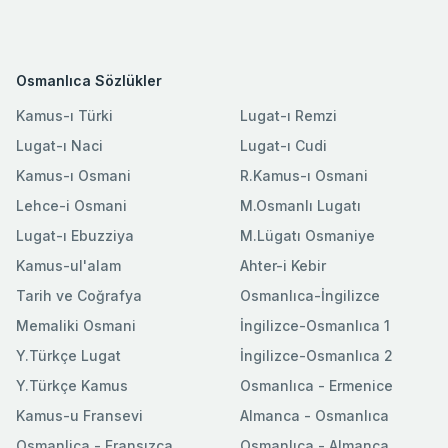
Osmanlıca Sözlükler
Kamus-ı Türki
Lugat-ı Remzi
Lugat-ı Naci
Lugat-ı Cudi
Kamus-ı Osmani
R.Kamus-ı Osmani
Lehce-i Osmani
M.Osmanlı Lugatı
Lugat-ı Ebuzziya
M.Lügatı Osmaniye
Kamus-ul'alam
Ahter-i Kebir
Tarih ve Coğrafya
Osmanlıca-İngilizce
Memaliki Osmani
İngilizce-Osmanlıca 1
Y.Türkçe Lugat
İngilizce-Osmanlıca 2
Y.Türkçe Kamus
Osmanlıca - Ermenice
Kamus-u Fransevi
Almanca - Osmanlıca
Osmanlica - Fransızca
Osmanlıca - Almanca