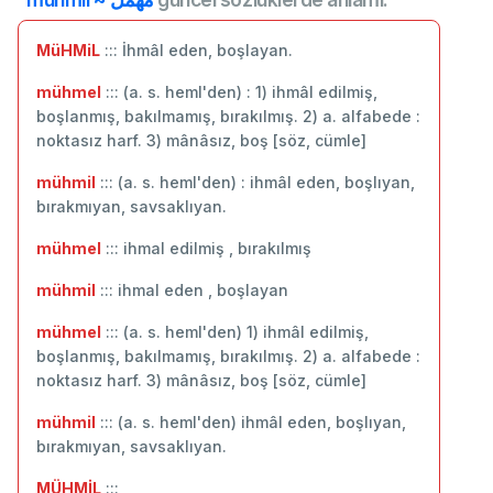
MüHMiL
::: İhmâl eden, boşlayan.
mühmel
::: (a. s. heml'den) : 1) ihmâl edilmiş,
boşlanmış, bakılmamış, bırakılmış. 2) a. alfabede :
noktasız harf. 3) mânâsız, boş [söz, cümle]
mühmil
::: (a. s. heml'den) : ihmâl eden, boşlıyan,
bırakmıyan, savsaklıyan.
mühmel
::: ihmal edilmiş , bırakılmış
mühmil
::: ihmal eden , boşlayan
mühmel
::: (a. s. heml'den) 1) ihmâl edilmiş,
boşlanmış, bakılmamış, bırakılmış. 2) a. alfabede :
noktasız harf. 3) mânâsız, boş [söz, cümle]
mühmil
::: (a. s. heml'den) ihmâl eden, boşlıyan,
bırakmıyan, savsaklıyan.
MÜHMİL
:::