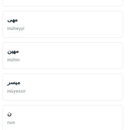
مهی
müheyyi
مهين
mühin
ميسر
müyessir
ن
nun