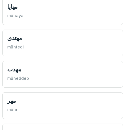
مهايا
mühaya
مهتدی
mühtedi
مهدب
müheddeb
مهر
mühr