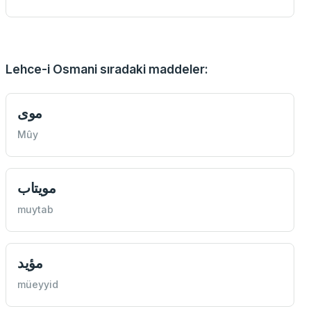
Lehce-i Osmani sıradaki maddeler:
موی
Mûy
مویتاب
muytab
مؤید
müeyyid