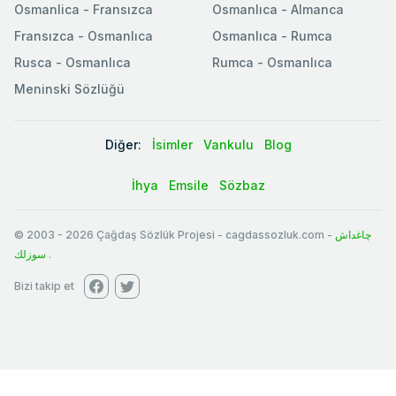
Osmanlica - Fransızca
Osmanlıca - Almanca
Fransızca - Osmanlıca
Osmanlıca - Rumca
Rusca - Osmanlıca
Rumca - Osmanlıca
Meninski Sözlüğü
Diğer:
İsimler
Vankulu
Blog
İhya
Emsile
Sözbaz
© 2003
-
2026
Çağdaş Sözlük Projesi - cagdassozluk.com -
چاغداش
سوزلك
.
Bizi takip et