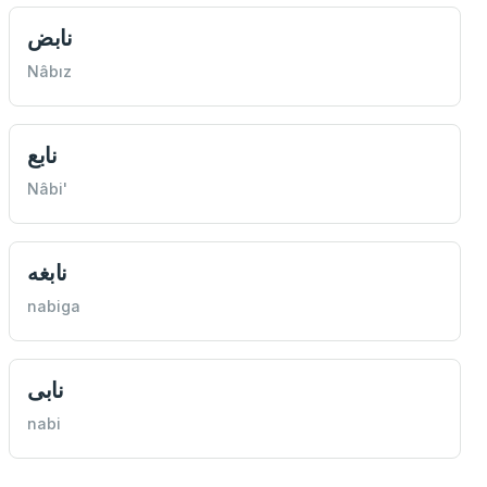
نابض
Nâbız
نابع
Nâbi'
نابغه
nabiga
نابی
nabi