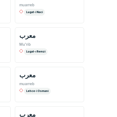
muarreb
Lugat-i Naci
معرب
Mu'rib
Lugat-ı Remzi
معرب
muarreb
Lehce-i Osmani
معرب