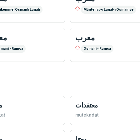
kemmel Osmanlı Lugatı
Müntehab-ı Lugat-ı Osmaniye
معرب
مع
mani - Rumca
Osmani - Rumca
معتقدات
م
kat
mutekadat
معتنا
م