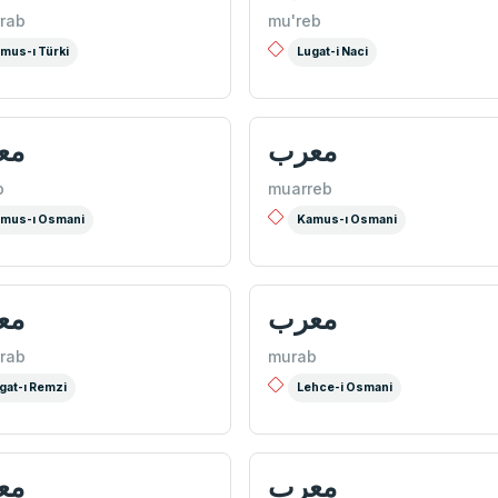
rab
mu'reb
mus-ı Türki
Lugat-i Naci
معرب
مع
b
muarreb
mus-ı Osmani
Kamus-ı Osmani
معرب
مع
rab
murab
gat-ı Remzi
Lehce-i Osmani
معرب
مع