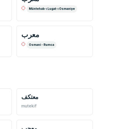
Müntehab-ı Lugat-ı Osmaniye
معرب
Osmani - Rumca
معتكف
mutekif
معجب