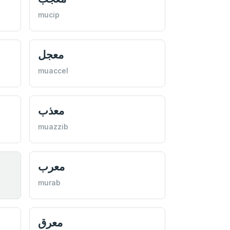
mucip
معجل
muaccel
معذب
muazzib
معرب
murab
معرق