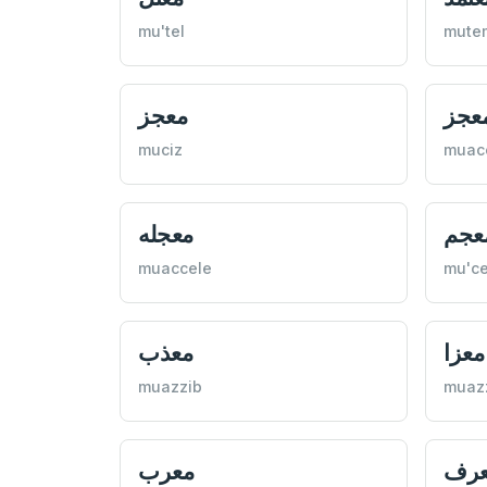
mu'tel
mute
عجز
معجز
muciz
muac
عجم
معجله
muaccele
mu'c
معزا
معذب
muazzib
muaz
عرف
معرب