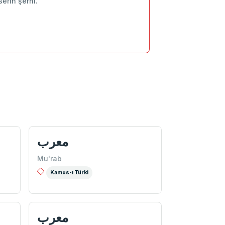
serin şerhi.
معرب
Mu'rab
Kamus-ı Türki
معرب