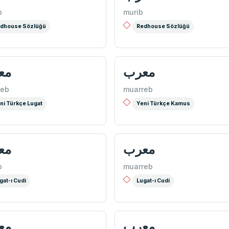
b
murib
dhouse Sözlüğü
Redhouse Sözlüğü
معرب
مع
reb
muarreb
ni Türkçe Lugat
Yeni Türkçe Kamus
معرب
مع
b
muarreb
gat-ı Cudi
Lugat-ı Cudi
معرب
مع