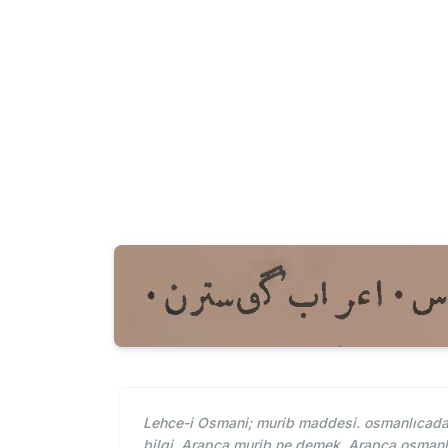
Lehce-i Osmani; murib maddesi. osmanlıcada 
bilgi. Arapça murib ne demek. Arapça osmanl