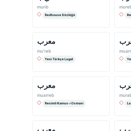
murib
mure
Redhouse Sözlüğü
Re
رب
معرب
mu'reb
muar
Yeni Türkçe Lugat
Ye
رب
معرب
muarreb
mura
Resimli Kamus-ı Osmani
Lu
رب
معرب