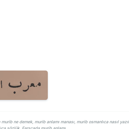
murib ne demek, murib anlamı manası, murib osmanlıca nasıl yazıl
ıca sözlük. Farsçada murib anlamı