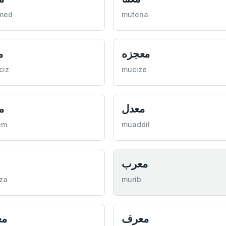
med
mutena
معجزه
م
ciz
mucize
معدل
م
em
muaddil
معرب
za
murib
معرف
م