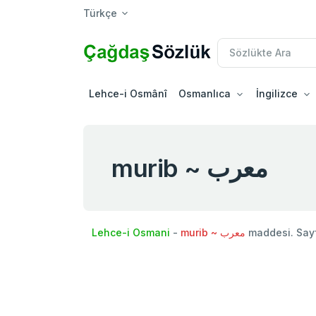
Türkçe
Lehce-i Osmânî
Osmanlıca
İngilizce
murib ~ معرب
Lehce-i Osmani
-
murib ~ معرب
maddesi. Say