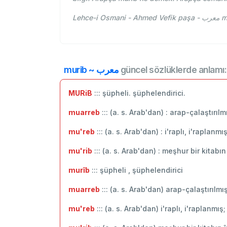
Leh
murib ~ معرب
güncel sözlüklerde anlamı:
MURiB
::: şüpheli. şüphelendirici.
muarreb
::: (a. s. Arab'dan) : arap-çalaştırıl
mu'reb
::: (a. s. Arab'dan) : i'raplı, i'raplan
mu'rib
::: (a. s. Arab'dan) : meşhur bir kitabın
murîb
::: şüpheli , şüphelendirici
muarreb
::: (a. s. Arab'dan) arap-çalaştırılmı
mu'reb
::: (a. s. Arab'dan) i'raplı, i'raplanmı