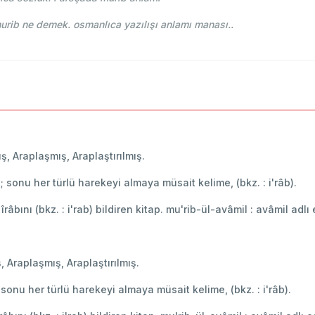
ce-i Osmani - Ahmed Vefik paşa - معرب murib ne demek. osmanlıca yazılışı anlamı manası..
mış, Araplaşmış, Araplaştırılmış.
mış; sonu her türlü harekeyi almaya müsait kelime, (bkz. : i'râb).
 îrâbını (bkz. : i'rab) bildiren kitap. mu'rib-ül-avâmil : avâmil adlı
ş, Araplaşmış, Araplaştırılmış.
ş; sonu her türlü harekeyi almaya müsait kelime, (bkz. : i'râb).