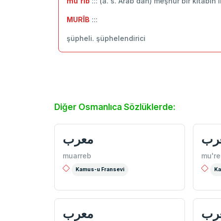
mu'rib
::: (a. s. Arab'dan) meşhur bir kitabın î
MURÎB
:::
şüpheli. şüphelendirici
Diğer Osmanlıca Sözlüklerde:
رب
معرب
muarreb
mu're
Kamus-u Fransevi
Ka
رب
معرب