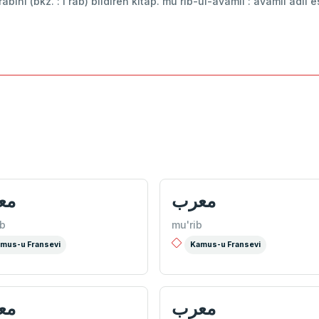
râbını (bkz. : i'rab) bildiren kitap. mu'rib-ül-avâmil : avâmil adlı e
معرب
مع
b
mu'rib
mus-u Fransevi
Kamus-u Fransevi
معرب
مع