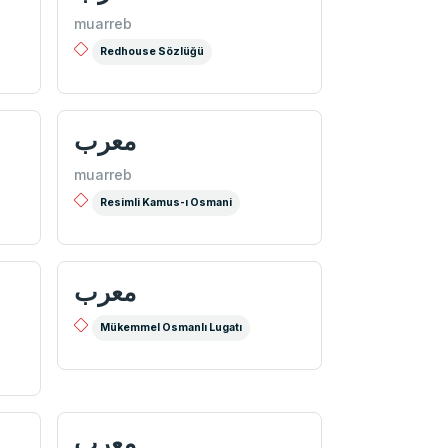
muarreb
Redhouse Sözlüğü
معرب
muarreb
Resimli Kamus-ı Osmani
معرب
Mükemmel Osmanlı Lugatı
معرب