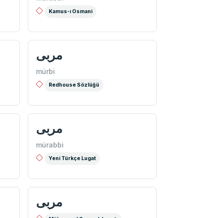
Kamus-ı Osmani
مربی
mürbi
Redhouse Sözlüğü
مربی
mürabbi
Yeni Türkçe Lugat
مربی