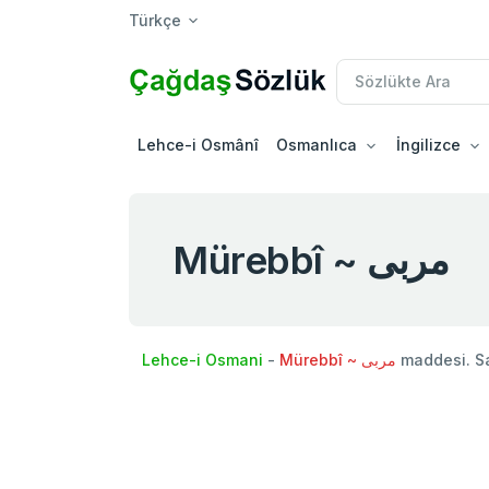
Türkçe
Lehce-i Osmânî
Osmanlıca
İngilizce
Mürebbî ~ مربی
Lehce-i Osmani
-
Mürebbî ~ مربی
maddesi. S