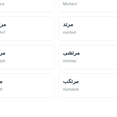
eca
Mürteci'
مرتد
مر
hıf
mürted
مرتشی
مر
şih
mürteşi
مرتكب
م
fi
mürtekib