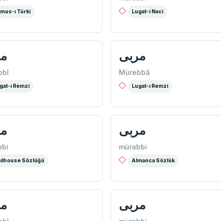
mus-ı Türki
Lugat-i Naci
مربی
م
bbî
Mürebbâ
gat-ı Remzi
Lugat-ı Remzi
مربی
م
bbi
mürabbi
dhouse Sözlüğü
Almanca Sözlük
مربی
م