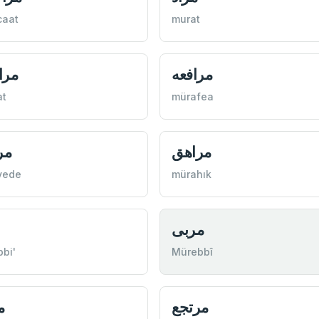
caat
murat
مرافعه
مرا
at
mürafea
مراهق
مر
vede
mürahık
مربی
bi'
Mürebbî
مرتجع
م