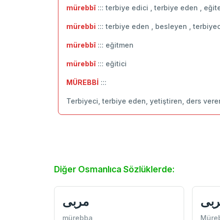
mürebbî
::: terbiye edici , terbiye eden , eği
mürebbi
::: terbiye eden , besleyen , terbiyec
mürebbî
::: ‬eğitmen
mürebbî
::: eğitici
MÜREBBİ
:::
Terbiyeci, terbiye eden, yetiştiren, ders ve
Diğer Osmanlıca Sözlüklerde:
ربی
مربی
mürebba
Müre