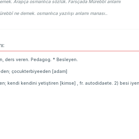
demek. Arapça osmanlıca sözlük. Farsçada Mürebbî anlamı
e-i Osmani - Ahmed Vefik paşa - مربی Mürebbî ne demek. osmanlıca yazılışı anlamı manası..
ı:
ren, ders veren. Pedagog. * Besleyen.
biyeeden; çocukterbiyeeden [adam]
en; kendi kendini yetiştiren [kimse] , fr. autodidaete. 2) besi iyen