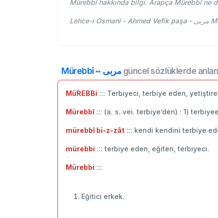
Mürebbî hakkında bilgi. Arapça Mürebbî ne 
Lehc
Mürebbî ~ مربی
güncel sözlüklerde anlam
MüREBBi
::: Terbiyeci, terbiye eden, yetişti
Mürebbî
::: (a. s. vei. terbiye’den) : 1) ter
mürebbî bi-z-zât
::: kendi kendini terbiye ed
mürebbi
::: terbiye eden, eğiten, terbiyeci.
Mürebbi
:::
Eğitici erkek.