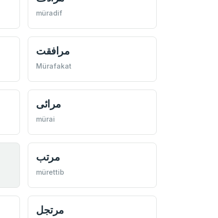
müradif
مرافقت
Mürafakat
مرائی
mürai
مرتب
mürettib
مرتجل