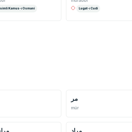
bbî
mürabbi
simli Kamus-ı Osmani
Lugat-ı Cudi
مر
mür
مراد
مرا