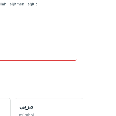
lah , eğitmen , eğitici
مربی
mürabbi