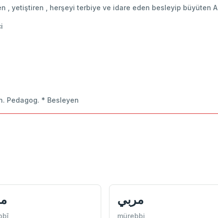
ten , yetiştiren , herşeyi terbiye ve idare eden besleyip büyüten Al
i
ren. Pedagog. * Besleyen
مربي
م
bbî
mürebbi