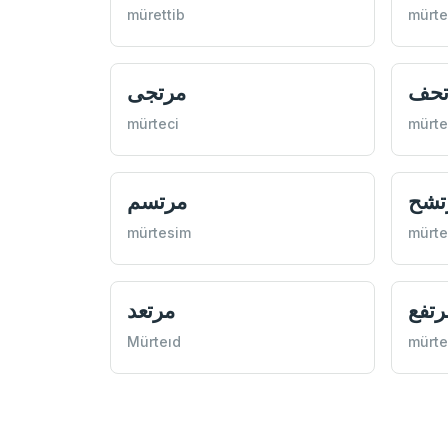
mürettib
mürt
تحف
مرتجی
mürteci
mürte
تشح
مرتسم
mürtesim
mürte
رتفع
مرتعد
Mürteıd
mürte