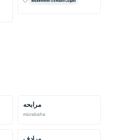
Mükemmel Osmanlı Lugatı
مرابحه
mürabaha
مرادف