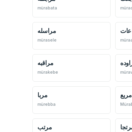
mürabata
müra
عات
مراسله
mürasele
müra
اوده
مراقبه
mürakebe
müra
مربع
مربا
mürebba
Mürab
رتجا
مرتب