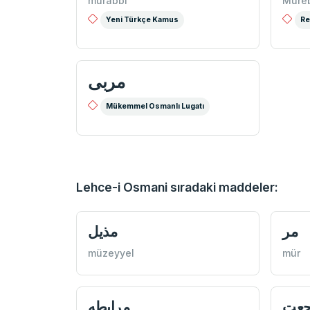
mürabbi
Müre
Yeni Türkçe Kamus
Re
مربی
Mükemmel Osmanlı Lugatı
Lehce-i Osmani sıradaki maddeler:
مر
مذيل
müzeyyel
mür
جعت
مرابطه