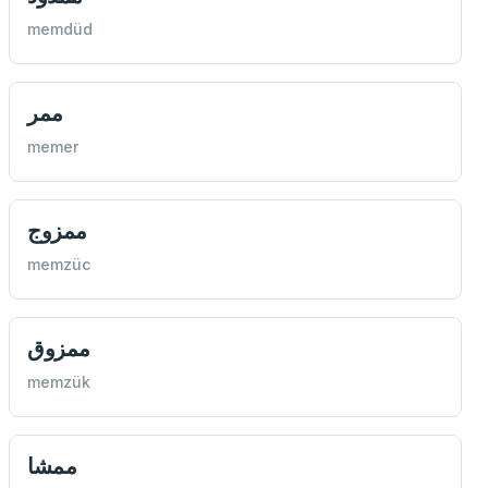
memdüd
ممر
memer
ممزوج
memzüc
ممزوق
memzük
ممشا