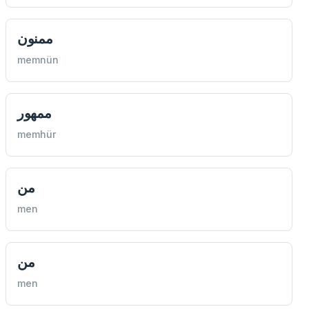
ممنون
memnün
ممهور
memhür
من
men
من
men