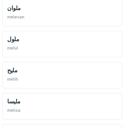
ملوان
melevan
ملول
melül
مليح
melih
مليسا
melisa