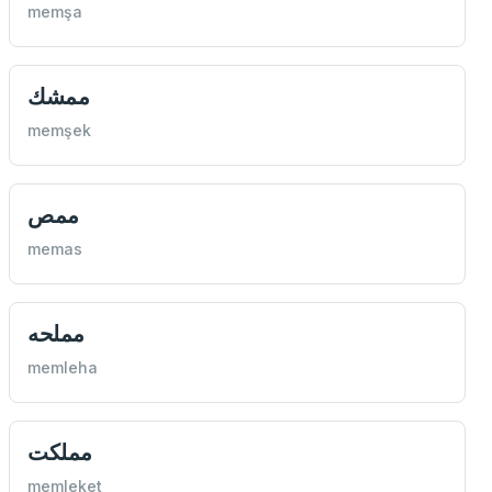
memşa
ممشك
memşek
ممص
memas
مملحه
memleha
مملكت
memleket