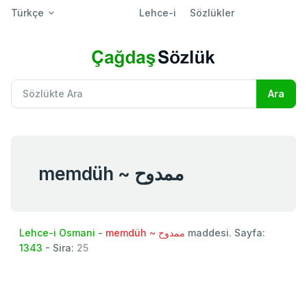
Türkçe
Lehce-i
Sözlükler
memdüh ~ ممدوح
Lehce-i Osmani
-
memdüh ~ ممدوح
maddesi. Sayfa:
1343
- Sira:
25