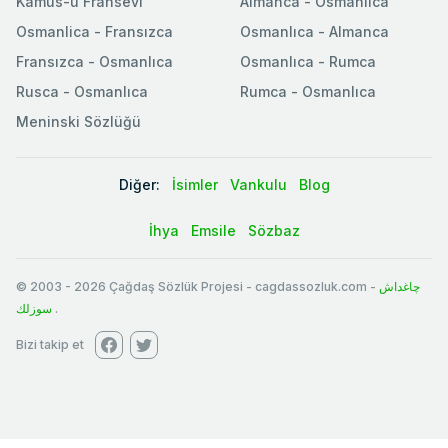
Kamus-u Fransevi
Almanca - Osmanlıca
Osmanlica - Fransızca
Osmanlıca - Almanca
Fransızca - Osmanlıca
Osmanlıca - Rumca
Rusca - Osmanlıca
Rumca - Osmanlıca
Meninski Sözlüğü
Diğer:
İsimler
Vankulu
Blog
İhya
Emsile
Sözbaz
© 2003
-
2026
Çağdaş Sözlük Projesi - cagdassozluk.com -
چاغداش
سوزلك
.
Bizi takip et