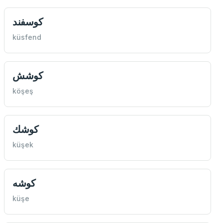
كوسفند
küsfend
كوشش
köşeş
كوشك
küşek
كوشه
küşe