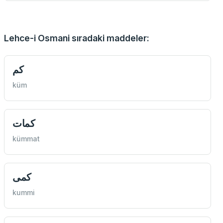
Lehce-i Osmani sıradaki maddeler:
كم
küm
كمات
kümmat
كمی
kummi