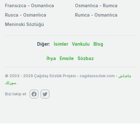
Fransızca - Osmanlıca
Osmanlıca - Rumca
Rusca - Osmanlıca
Rumca - Osmanlıca
Meninski Sözlüğü
Diğer:
İsimler
Vankulu
Blog
İhya
Emsile
Sözbaz
© 2003
-
2026
Çağdaş Sözlük Projesi - cagdassozluk.com -
چاغداش
سوزلك
.
Bizi takip et