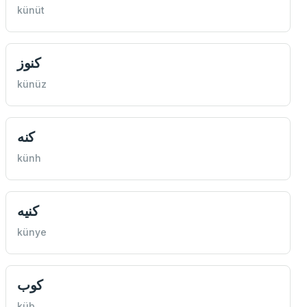
künüt
كنوز
künüz
كنه
künh
كنيه
künye
كوب
küb