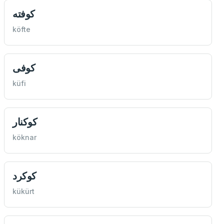
كوفته
köfte
كوفی
küfi
كوكنار
köknar
كوكرد
kükürt