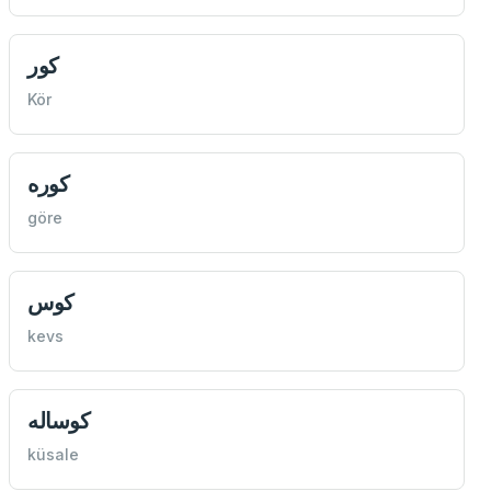
كور
Kör
كوره
göre
كوس
kevs
كوساله
küsale