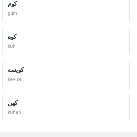
كوم
güm
كوه
küh
كویسه
kevise
كهن
kühen