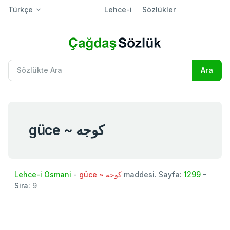
Türkçe
Lehce-i
Sözlükler
güce ~ كوجه
Lehce-i Osmani
-
güce ~ كوجه
maddesi. Sayfa:
1299
-
Sira:
9