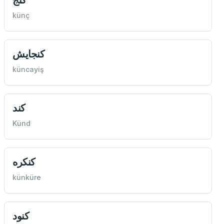
künç
كنجايش
küncayiş
كند
Künd
كنكره
künküre
كنود