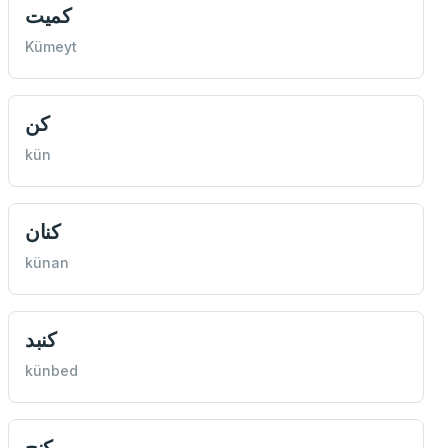
كميت
Kümeyt
كن
kün
كنان
künan
كنبد
künbed
كنج