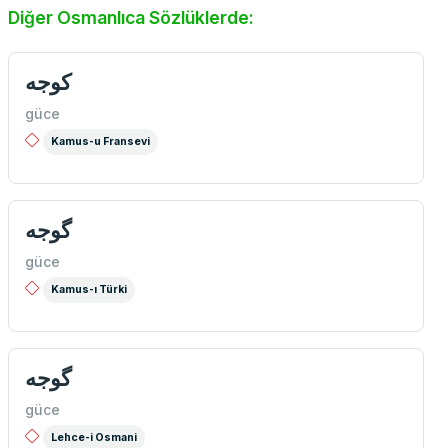
Diğer Osmanlıca Sözlüklerde:
كوجه
güce
Kamus-u Fransevi
گوجه
güce
Kamus-ı Türki
گوجه
güce
Lehce-i Osmani