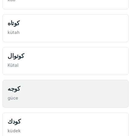
كوتاه
kütah
كوتوال
Kûtal
كوجه
güce
كودك
küdek