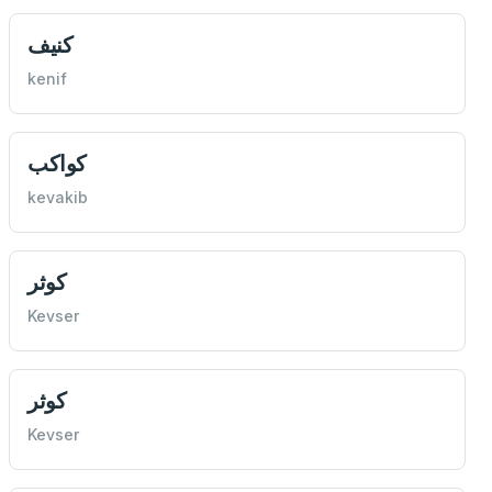
كنيف
kenif
كواكب
kevakib
كوثر
Kevser
كوثر
Kevser