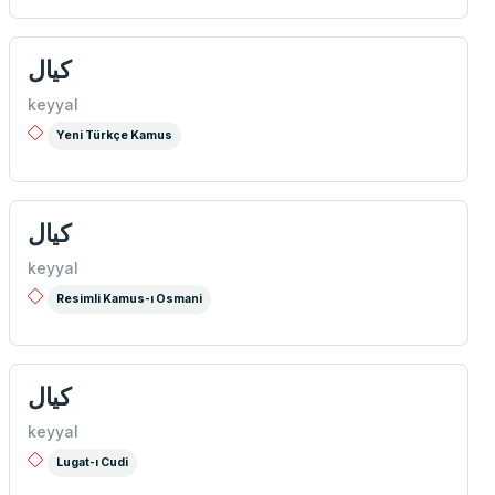
كیال
keyyal
Yeni Türkçe Kamus
كیال
keyyal
Resimli Kamus-ı Osmani
كیال
keyyal
Lugat-ı Cudi