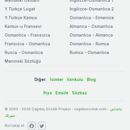
Memaliki Osmani
İngilizce-Osmanlıca 1
Y.Türkçe Lugat
İngilizce-Osmanlıca 2
Y.Türkçe Kamus
Osmanlıca - Ermenice
Kamus-u Fransevi
Almanca - Osmanlıca
Osmanlica - Fransızca
Osmanlıca - Almanca
Fransızca - Osmanlıca
Osmanlıca - Rumca
Rusca - Osmanlıca
Rumca - Osmanlıca
Meninski Sözlüğü
Diğer:
İsimler
Vankulu
Blog
İhya
Emsile
Sözbaz
© 2003
-
2026
Çağdaş Sözlük Projesi - cagdassozluk.com -
چاغداش
سوزلك
.
Bizi takip et