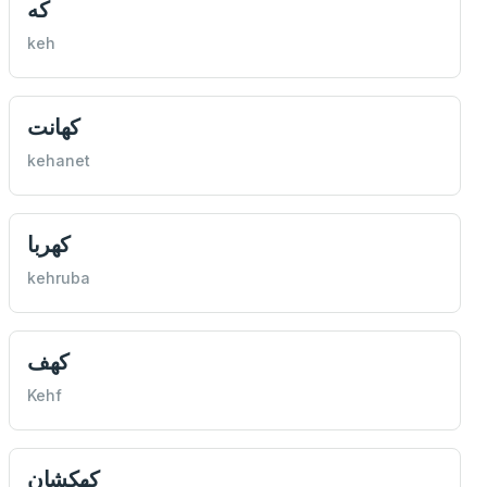
كه
keh
كهانت
kehanet
كهربا
kehruba
كهف
Kehf
كهكشان