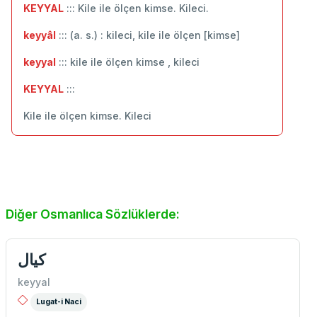
KEYYAL
::: Kile ile ölçen kimse. Kileci.
keyyâl
::: (a. s.) : kileci, kile ile ölçen [kimse]
keyyal
::: kile ile ölçen kimse , kileci
KEYYAL
:::
Kile ile ölçen kimse. Kileci
Diğer Osmanlıca Sözlüklerde:
كيال
keyyal
Lugat-i Naci