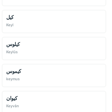
كيل
Keyl
كيلوس
Keylûs
كيموس
keymus
كيوان
Keyvân