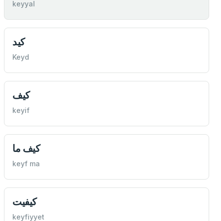
keyyal
كيد
Keyd
كيف
keyif
كيف ما
keyf ma
كيفيت
keyfiyyet