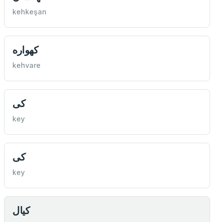
kehkeşan
كهواره
kehvare
كی
key
كی
key
كيال