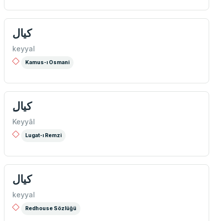
كیال
keyyal
Kamus-ı Osmani
ِكيال
Keyyâl
Lugat-ı Remzi
كیال
keyyal
Redhouse Sözlüğü