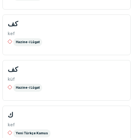
كف
kef
Hazine-i Lûgat
كف
küf
Hazine-i Lûgat
ك
kef
Yeni Türkçe Kamus