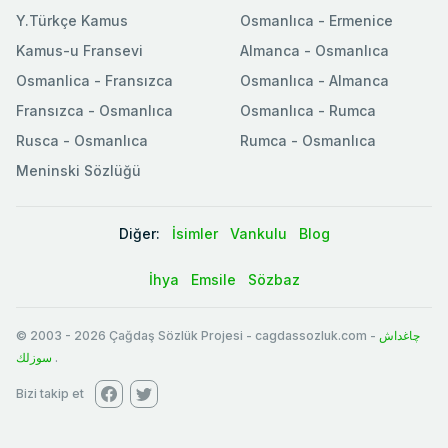
Y.Türkçe Kamus
Osmanlıca - Ermenice
Kamus-u Fransevi
Almanca - Osmanlıca
Osmanlica - Fransızca
Osmanlıca - Almanca
Fransızca - Osmanlıca
Osmanlıca - Rumca
Rusca - Osmanlıca
Rumca - Osmanlıca
Meninski Sözlüğü
Diğer:
İsimler
Vankulu
Blog
İhya
Emsile
Sözbaz
© 2003
-
2026
Çağdaş Sözlük Projesi - cagdassozluk.com -
چاغداش
سوزلك
.
Bizi takip et