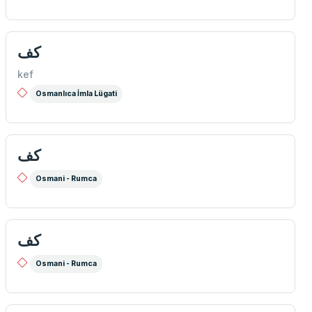
كف
kef
Osmanlıca İmla Lügati
كف
Osmani - Rumca
كف
Osmani - Rumca