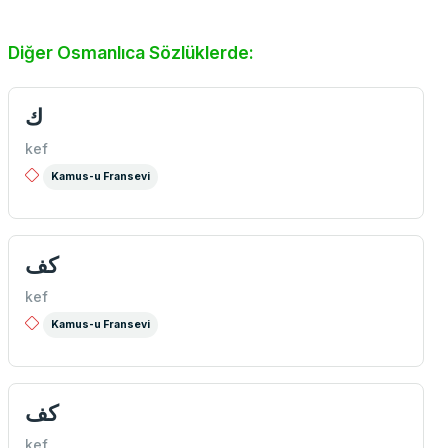
Diğer Osmanlıca Sözlüklerde:
ك
kef
Kamus-u Fransevi
كف
kef
Kamus-u Fransevi
كف
kef