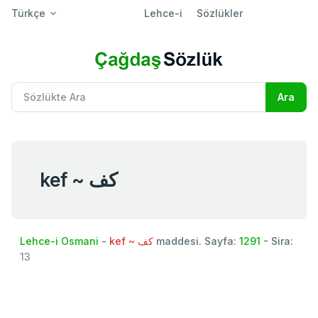
Türkçe
Lehce-i
Sözlükler
kef ~ كف
Lehce-i Osmani
-
kef ~ كف
maddesi. Sayfa:
1291
- Sira:
13