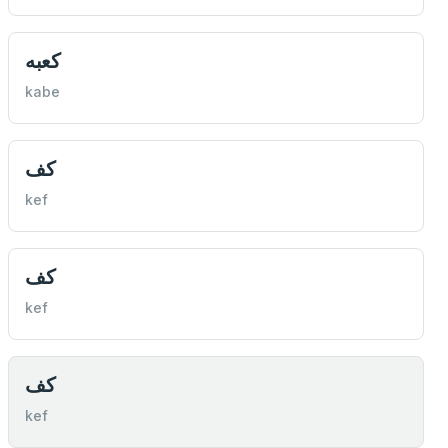
كعبه
kabe
كف
kef
كف
kef
كف
kef