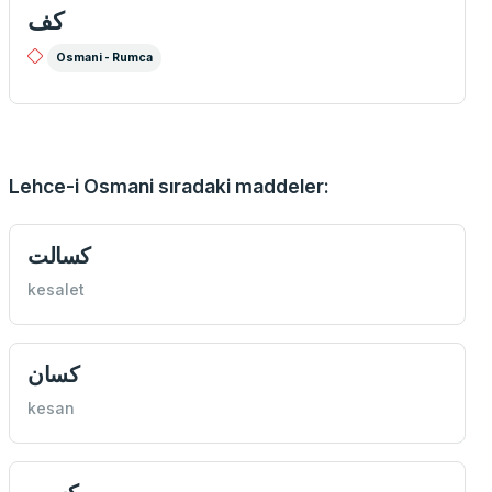
كف
Osmani - Rumca
Lehce-i Osmani sıradaki maddeler:
كسالت
kesalet
كسان
kesan