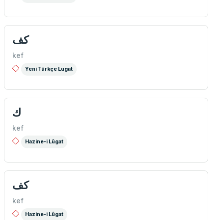
كف
kef
Yeni Türkçe Lugat
ك
kef
Hazine-i Lûgat
كف
kef
Hazine-i Lûgat