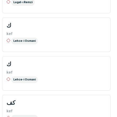
Lugat-ı Remzi
ك
kef
Lehce-i Osmani
ك
kef
Lehce-i Osmani
كف
kef