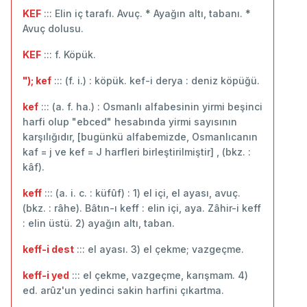
KEF
::: Elin iç tarafı. Avuç. * Ayağın altı, tabanı. *
Avuç dolusu.
KEF
::: f. Köpük.
"); kef
::: (f. i.) : köpük. kef-i derya : deniz köpüğü.
kef
::: (a. f. ha.) : Osmanlı alfabesinin yirmi beşinci
harfi olup "ebced" hesabında yirmi sayısının
karşılığıdır, [bugünkü alfabemizde, Osmanlıcanın
kaf = j ve kef = J harfleri birleştirilmiştir] , (bkz. :
kâf).
keff
::: (a. i. c. : küfûf) : 1) el içi, el ayası, avuç.
(bkz. : râhe). Bâtın-ı keff : elin içi, aya. Zâhir-i keff
: elin üstü. 2) ayağın altı, taban.
keff-i dest
::: el ayası. 3) el çekme; vazgeçme.
keff-i yed
::: el çekme, vazgeçme, karışmam. 4)
ed. arûz'un yedinci sakin harfini çıkartma.