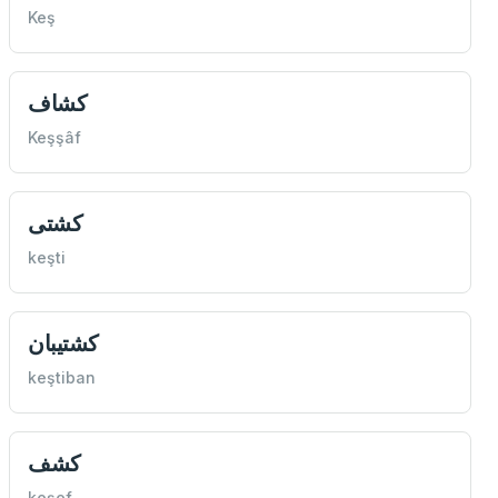
Keş
كشاف
Keşşâf
كشتی
keşti
كشتيبان
keştiban
كشف
keşef