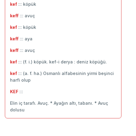
kef
::: köpük
keff
::: avuç
kef
::: ‬köpük
keff
::: ‬aya
keff
::: avuç
kef
::: (f. i.) köpük. kef-i derya : deniz köpüğü.
kef
::: (a. f. ha.) Osmanlı alfabesinin yirmi beşinci
harfi olup
KEF
:::
Elin iç tarafı. Avuç. * Ayağın altı, tabanı. * Avuç
dolusu