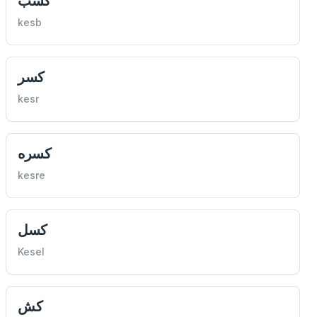
كسب
kesb
كسر
kesr
كسره
kesre
كسل
Kesel
كش