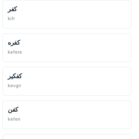
كفر
kifr
كفره
kefere
كفكير
kevgir
كفن
kefen