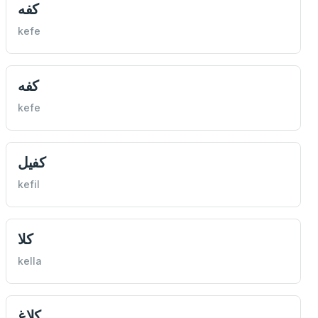
كفه
kefe
كفه
kefe
كفيل
kefil
كلا
kella
كلاغ