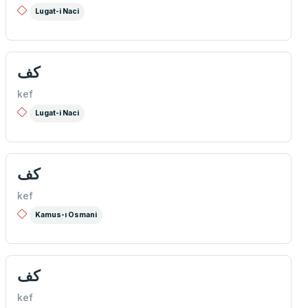
Lugat-i Naci
كف
kef
Lugat-i Naci
كف
kef
Kamus-ı Osmani
كف
kef