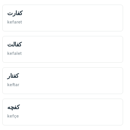
كفارت
kefaret
كفالت
kefalet
كفتار
keftar
كفچه
kefçe