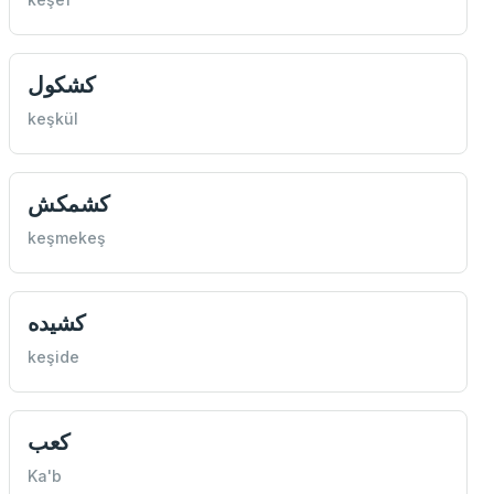
كشكول
keşkül
كشمكش
keşmekeş
كشيده
keşide
كعب
Ka'b