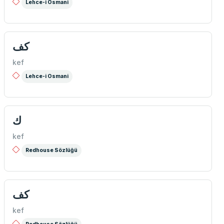
Lehce-i Osmani
كف
kef
Lehce-i Osmani
ك
kef
Redhouse Sözlüğü
كف
kef