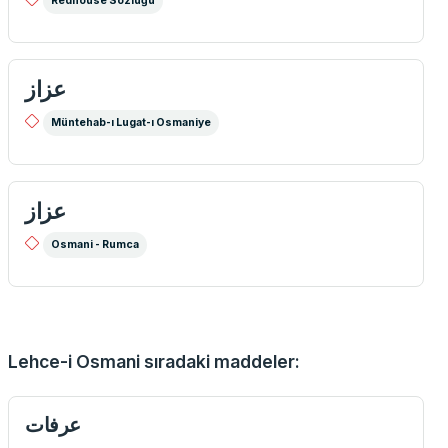
Redhouse Sözlüğü
عزاز
Müntehab-ı Lugat-ı Osmaniye
عزاز
Osmani - Rumca
Lehce-i Osmani sıradaki maddeler:
عرفات