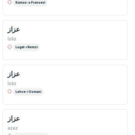
Kamus-u Fransevi
عزاز
İzâz
Lugat-ı Remzi
عزاز
İzâz
Lehce-i Osmani
عزاز
azaz