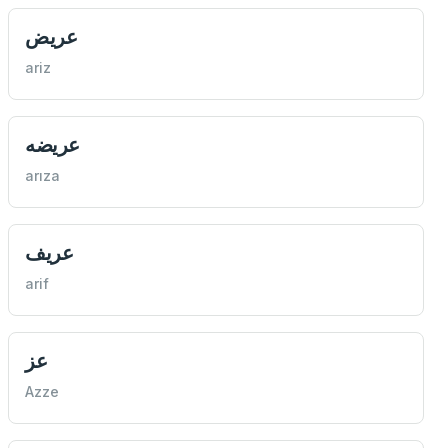
عريض
ariz
عريضه
arıza
عريف
arif
عز
Azze