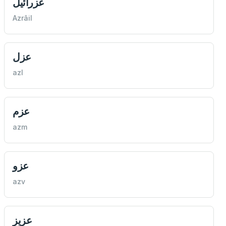
عزرائيل
Azrâil
عزل
azl
عزم
azm
عزو
azv
عزيز