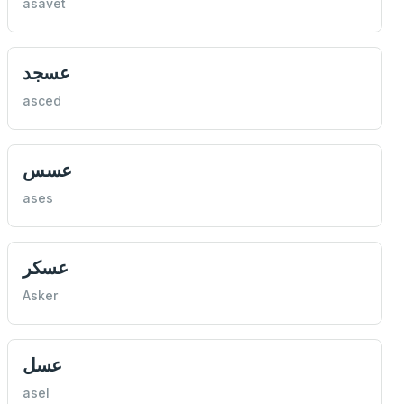
asavet
عسجد
asced
عسس
ases
عسكر
Asker
عسل
asel