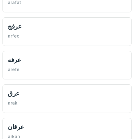
arafat
عرفج
arfec
عرفه
arefe
عرق
arak
عرقان
arkan