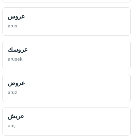
عروس
arus
عروسك
arusek
عروض
aruz
عريش
ariş