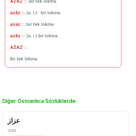
AZAZ
::: Bir tek lokma.
azâz
::: (a. i.) : bir lokma.
azaz
::: bir tek lokma
azâz
::: (a. i.) bir lokma.
AZAZ
:::
Bir tek lokma
Diğer Osmanlıca Sözlüklerde:
عزاز
ızaz