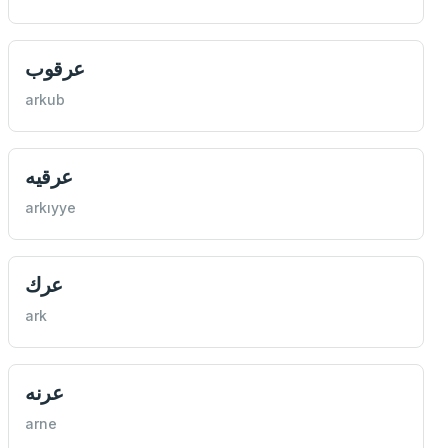
عرقوب
arkub
عرقيه
arkıyye
عرك
ark
عرنه
arne