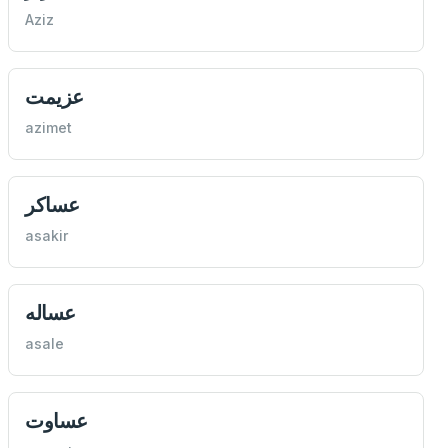
Aziz
عزيمت
azimet
عساكر
asakir
عساله
asale
عساوت