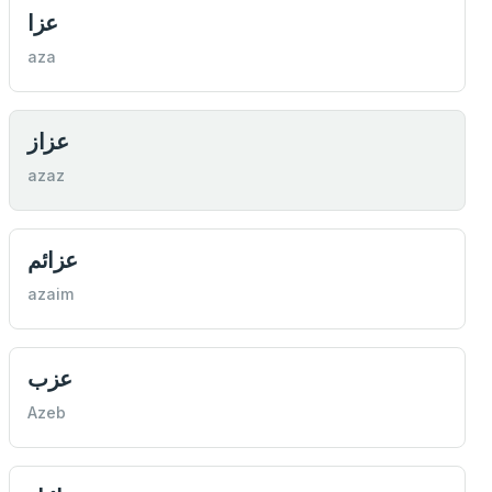
عزا
aza
عزاز
azaz
عزائم
azaim
عزب
Azeb