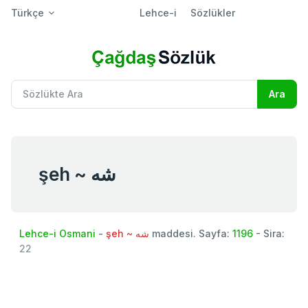
Türkçe
Lehce-i
Sözlükler
şeh ~ شه
Lehce-i Osmani
-
şeh ~ شه
maddesi. Sayfa:
1196
- Sira:
22