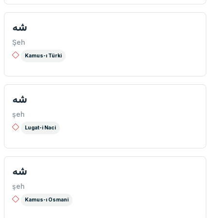
شه
Şeh
Kamus-ı Türki
شه
şeh
Lugat-i Naci
شه
şeh
Kamus-ı Osmani