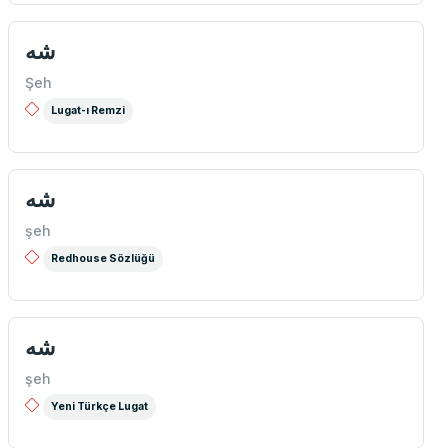
شه
Şeh
Lugat-ı Remzi
شه
şeh
Redhouse Sözlüğü
شه
şeh
Yeni Türkçe Lugat