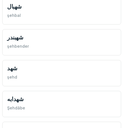
شهبال
şehbal
شهبندر
şehbender
شهد
şehd
شهدابه
Şehdâbe