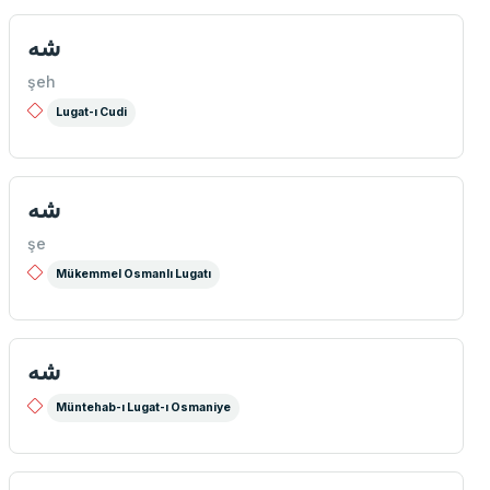
شه
şeh
Lugat-ı Cudi
شه
şe
Mükemmel Osmanlı Lugatı
شه
Müntehab-ı Lugat-ı Osmaniye