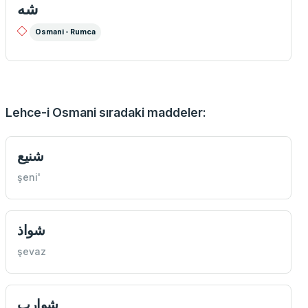
شه
Osmani - Rumca
Lehce-i Osmani sıradaki maddeler:
شنيع
şeni'
شواذ
şevaz
شوارب