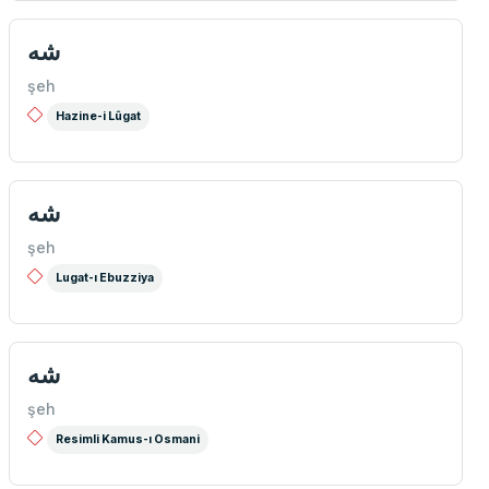
شه
şeh
Hazine-i Lûgat
شه
şeh
Lugat-ı Ebuzziya
شه
şeh
Resimli Kamus-ı Osmani