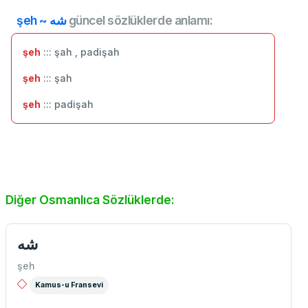
şeh ~ شه
güncel sözlüklerde anlamı:
şeh
::: şah , padişah
şeh
::: ‬şah
şeh
::: padişah
Diğer Osmanlıca Sözlüklerde:
شه
şeh
Kamus-u Fransevi