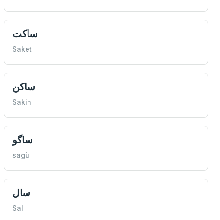
ساكت
Saket
ساكن
Sakin
ساگو
sagü
سال
Sal