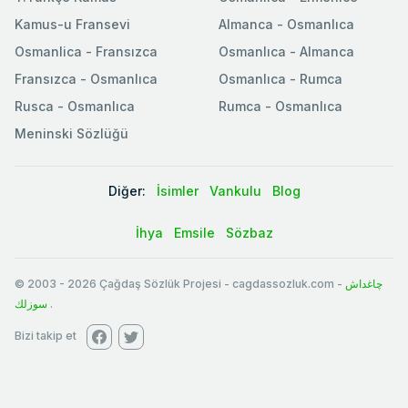
Kamus-u Fransevi
Almanca - Osmanlıca
Osmanlica - Fransızca
Osmanlıca - Almanca
Fransızca - Osmanlıca
Osmanlıca - Rumca
Rusca - Osmanlıca
Rumca - Osmanlıca
Meninski Sözlüğü
Diğer:
İsimler
Vankulu
Blog
İhya
Emsile
Sözbaz
© 2003
-
2026
Çağdaş Sözlük Projesi - cagdassozluk.com -
چاغداش
سوزلك
.
Bizi takip et