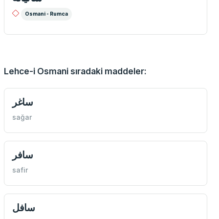
Osmani - Rumca
Lehce-i Osmani sıradaki maddeler:
ساغر
sağar
سافر
safir
سافل