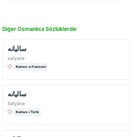
Diğer Osmanlıca Sözlüklerde:
ساليانه
salyane
Kamus-u Fransevi
ساليانه
Sâlyâne
Kamus-ı Türki