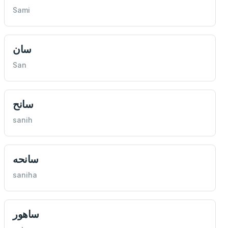
Sami
سان
San
سانح
sanih
سانحه
saniha
ساهور