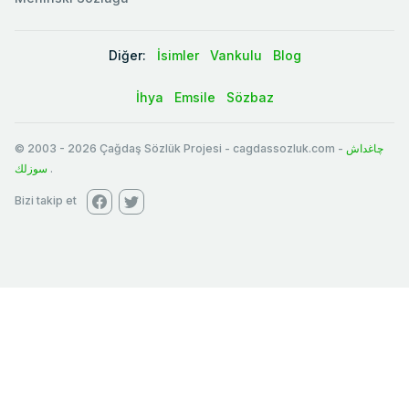
Diğer:
İsimler
Vankulu
Blog
İhya
Emsile
Sözbaz
© 2003
-
2026
Çağdaş Sözlük Projesi - cagdassozluk.com -
چاغداش
سوزلك
.
Bizi takip et