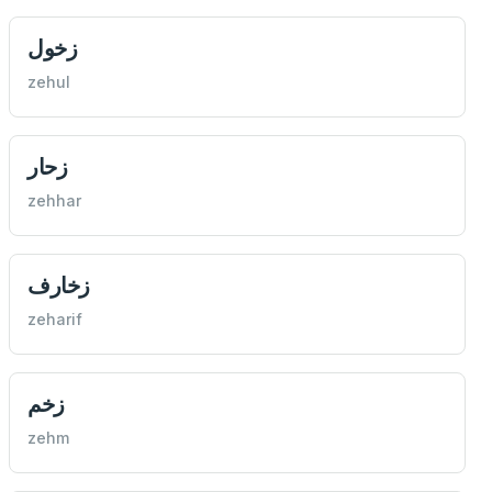
زخول
zehul
زحار
zehhar
زخارف
zeharif
زخم
zehm