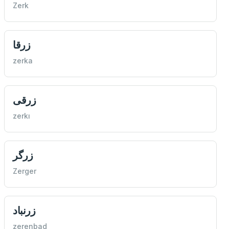
Zerk
زرقا
zerka
زرقی
zerkı
زرگر
Zerger
زرنباد
zerenbad