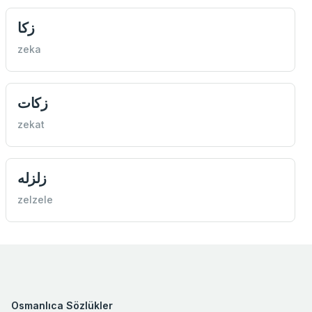
زكا
zeka
زكات
zekat
زلزله
zelzele
Osmanlıca Sözlükler