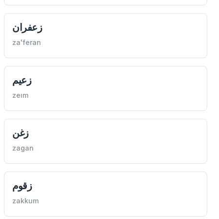
زعفران
za'feran
زعيم
zeım
زغن
zagan
زقوم
zakkum