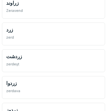
زراوند
Zeravend
زرد
zerd
زردشت
zerdeşt
زردوا
zerdava
زردوز