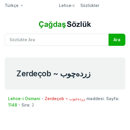
Türkçe
Lehce-i
Sözlükler
Zerdeçob ~ زرده‌چوب
Lehce-i Osmani
-
Zerdeçob ~ زرده‌چوب
maddesi. Sayfa:
1148
- Sira:
2