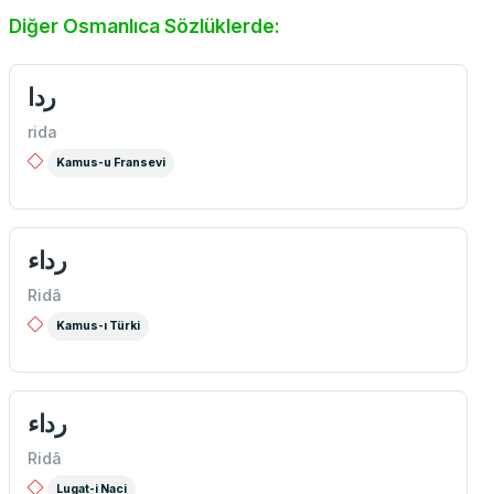
Diğer Osmanlıca Sözlüklerde:
ردا
rida
Kamus-u Fransevi
رداء
Ridâ
Kamus-ı Türki
رداء
Ridâ
Lugat-i Naci