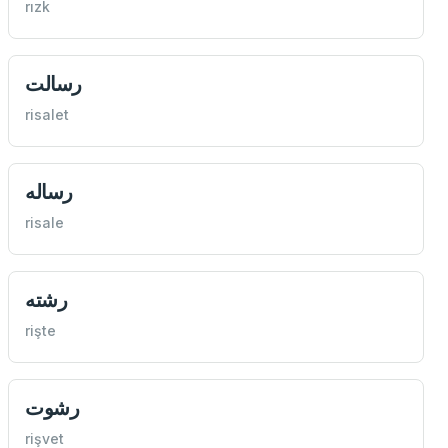
rızk
رسالت
risalet
رساله
risale
رشته
rişte
رشوت
rişvet