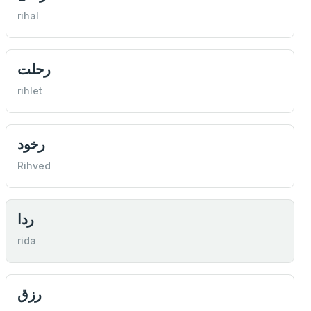
rihal
رحلت
rıhlet
رخود
Rihved
ردا
rida
رزق