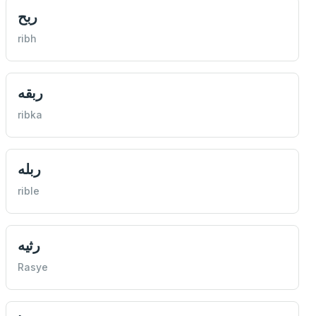
ربح
ribh
ربقه
ribka
ربله
rible
رثيه
Rasye