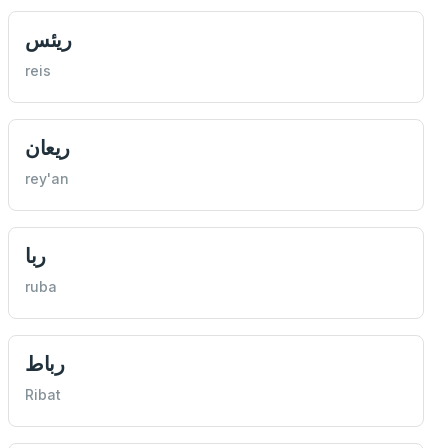
ريئس
reis
ريعان
rey'an
ربا
ruba
رباط
Ribat