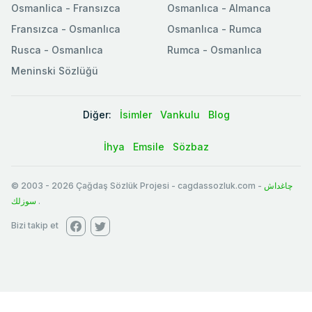
Osmanlica - Fransızca
Osmanlıca - Almanca
Fransızca - Osmanlıca
Osmanlıca - Rumca
Rusca - Osmanlıca
Rumca - Osmanlıca
Meninski Sözlüğü
Diğer:
İsimler
Vankulu
Blog
İhya
Emsile
Sözbaz
© 2003
-
2026
Çağdaş Sözlük Projesi - cagdassozluk.com -
چاغداش
سوزلك
.
Bizi takip et