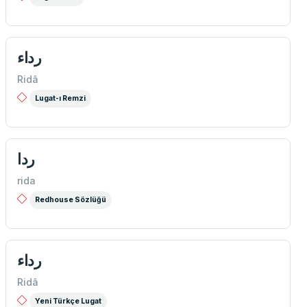
رداء
Ridâ
Lugat-ı Remzi
ردا
rida
Redhouse Sözlüğü
رداء
Ridâ
Yeni Türkçe Lugat