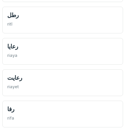
رطل
ritl
رعايا
riaya
رعايت
riayet
رفا
rifa