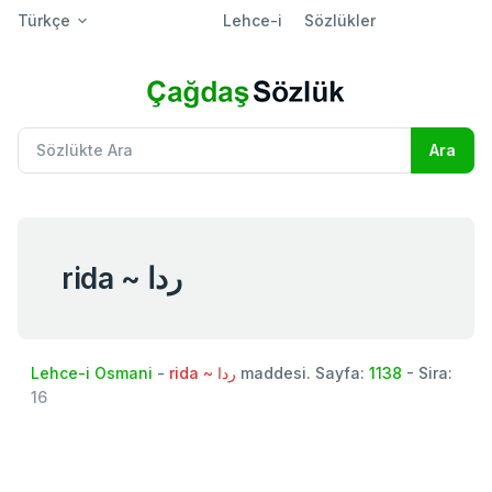
Türkçe
Lehce-i
Sözlükler
rida ~ ردا
Lehce-i Osmani
-
rida ~ ردا
maddesi. Sayfa:
1138
- Sira:
16