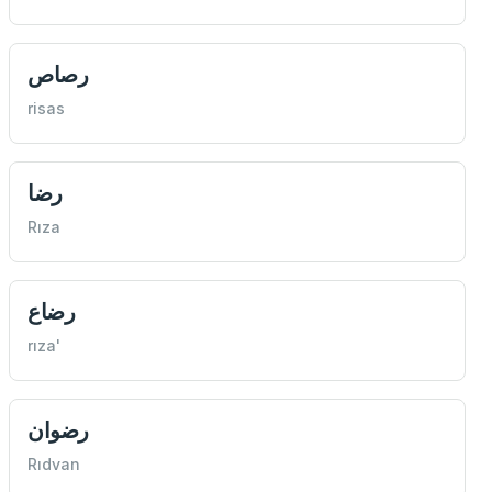
رصاص
risas
رضا
Rıza
رضاع
rıza'
رضوان
Rıdvan