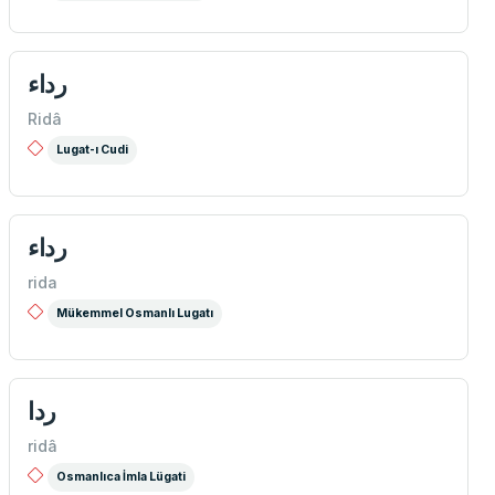
رداء
Ridâ
Lugat-ı Cudi
رداء
rida
Mükemmel Osmanlı Lugatı
ردا
ridâ
Osmanlıca İmla Lügati