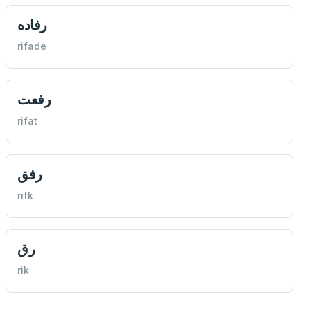
رفاده
rifade
رفعت
rifat
رفق
rıfk
رق
rik