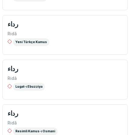
رداء
Ridâ
Yeni Türkçe Kamus
رداء
Ridâ
Lugat-ı Ebuzziya
رداء
Ridâ
Resimli Kamus-ı Osmani