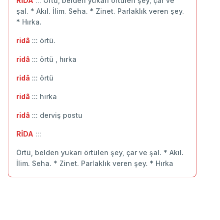
RiDA
::: Örtü, belden yukarı örtülen şey, çar ve
şal. * Akıl. İlim. Seha. * Zinet. Parlaklık veren şey.
* Hırka.
ridâ
::: örtü.
ridâ
::: örtü , hırka
ridâ
::: ‬örtü
ridâ
::: hırka
ridâ
::: derviş postu
RİDA
:::
Örtü, belden yukarı örtülen şey, çar ve şal. * Akıl.
İlim. Seha. * Zinet. Parlaklık veren şey. * Hırka