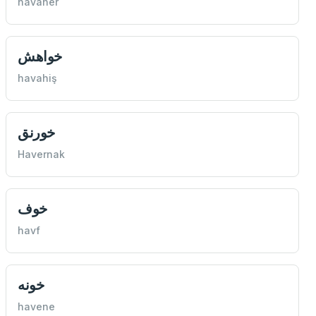
havaher
خواهش
havahiş
خورنق
Havernak
خوف
havf
خونه
havene