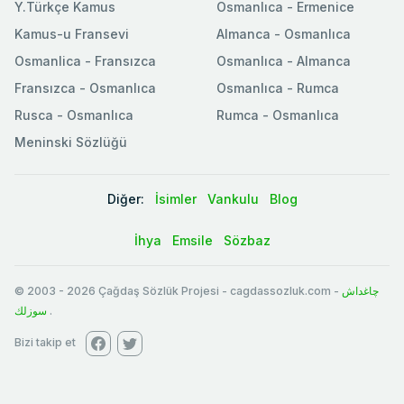
Y.Türkçe Kamus
Osmanlıca - Ermenice
Kamus-u Fransevi
Almanca - Osmanlıca
Osmanlica - Fransızca
Osmanlıca - Almanca
Fransızca - Osmanlıca
Osmanlıca - Rumca
Rusca - Osmanlıca
Rumca - Osmanlıca
Meninski Sözlüğü
Diğer:
İsimler
Vankulu
Blog
İhya
Emsile
Sözbaz
© 2003
-
2026
Çağdaş Sözlük Projesi - cagdassozluk.com -
چاغداش
سوزلك
.
Bizi takip et