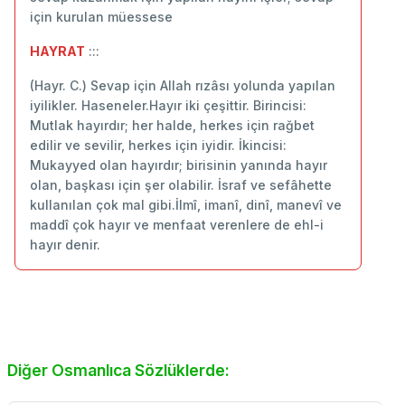
için kurulan müessese
HAYRAT
:::
(Hayr. C.) Sevap için Allah rızâsı yolunda yapılan
iyilikler. Haseneler.Hayır iki çeşittir. Birincisi:
Mutlak hayırdır; her halde, herkes için rağbet
edilir ve sevilir, herkes için iyidir. İkincisi:
Mukayyed olan hayırdır; birisinin yanında hayır
olan, başkası için şer olabilir. İsraf ve sefâhette
kullanılan çok mal gibi.İlmî, imanî, dinî, manevî ve
maddî çok hayır ve menfaat verenlere de ehl-i
hayır denir.
Diğer Osmanlıca Sözlüklerde: