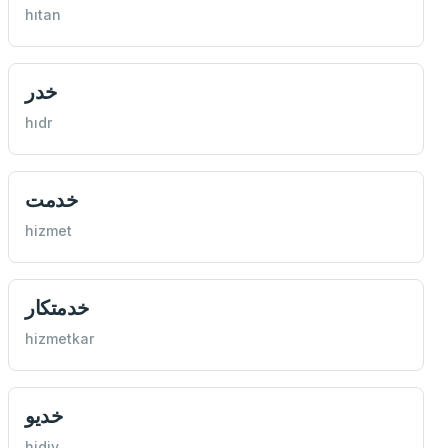
hıtan
خدر
hıdr
خدمت
hizmet
خدمتكار
hizmetkar
خديو
hidiv