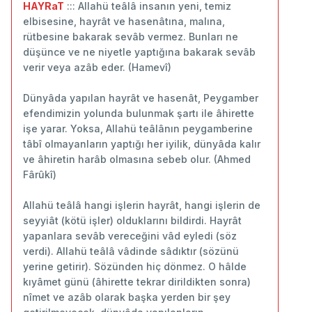
HAYRaT
::: Allahü teâlâ insanın yeni, temiz
elbisesine, hayrât ve hasenâtına, malına,
rütbesine bakarak sevâb vermez. Bunları ne
düşünce ve ne niyetle yaptığına bakarak sevâb
verir veya azâb eder. (Hamevî)
Dünyâda yapılan hayrât ve hasenât, Peygamber
efendimizin yolunda bulunmak şartı ile âhirette
işe yarar. Yoksa, Allahü teâlânın peygamberine
tâbî olmayanların yaptığı her iyilik, dünyâda kalır
ve âhiretin harâb olmasına sebeb olur. (Ahmed
Fârûkî)
Allahü teâlâ hangi işlerin hayrât, hangi işlerin de
seyyiât (kötü işler) olduklarını bildirdi. Hayrât
yapanlara sevâb vereceğini vâd eyledi (söz
verdi). Allahü teâlâ vâdinde sâdıktır (sözünü
yerine getirir). Sözünden hiç dönmez. O hâlde
kıyâmet günü (âhirette tekrar dirildikten sonra)
nîmet ve azâb olarak başka yerden bir şey