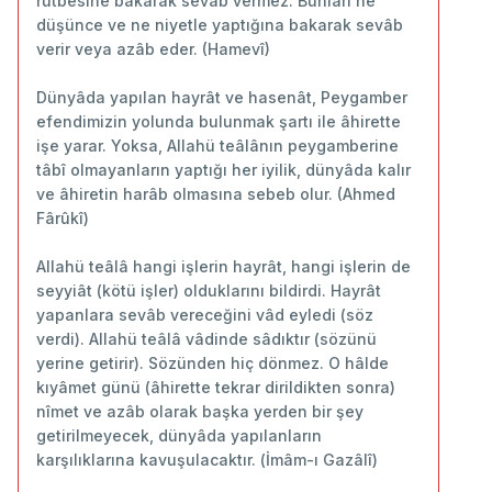
rütbesine bakarak sevâb vermez. Bunları ne
düşünce ve ne niyetle yaptığına bakarak sevâb
verir veya azâb eder. (Hamevî)
Dünyâda yapılan hayrât ve hasenât, Peygamber
efendimizin yolunda bulunmak şartı ile âhirette
işe yarar. Yoksa, Allahü teâlânın peygamberine
tâbî olmayanların yaptığı her iyilik, dünyâda kalır
ve âhiretin harâb olmasına sebeb olur. (Ahmed
Fârûkî)
Allahü teâlâ hangi işlerin hayrât, hangi işlerin de
seyyiât (kötü işler) olduklarını bildirdi. Hayrât
yapanlara sevâb vereceğini vâd eyledi (söz
verdi). Allahü teâlâ vâdinde sâdıktır (sözünü
yerine getirir). Sözünden hiç dönmez. O hâlde
kıyâmet günü (âhirette tekrar dirildikten sonra)
nîmet ve azâb olarak başka yerden bir şey
getirilmeyecek, dünyâda yapılanların
karşılıklarına kavuşulacaktır. (İmâm-ı Gazâlî)