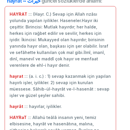
hayrat ~ خيرات
güncel sözlüklerde anlamı:
HAYRAT
::: (Hayr. C.) Sevap için Allah rızâsı
yolunda yapılan iyilikler. Haseneler.Hayır iki
çeşittir. Birincisi: Mutlak hayırdır; her halde,
herkes için rağbet edilir ve sevilir, herkes için
iyidir. İkincisi: Mukayyed olan hayırdır; birisinin
yanında hayır olan, başkası için şer olabilir. İsraf
ve sefâhette kullanılan çok mal gibi.İlmî, imanî,
dinî, manevî ve maddî çok hayır ve menfaat
verenlere de ehl-i hayır denir.
hayrat
::: (a. i. c.) : 1) sevap kazanmak için yapılan
hayırlı işler, iyilikler. 2) sevap için kurulan
müessese. Sâhib-ül-hayrât ve-l-hasenât : sevap
işler ve güzel şeyler sahibi.
hayrât
::: hayırlar, iyilikler.
HAYRaT
::: Allahü teâlâ insanın yeni, temiz
elbisesine, hayrât ve hasenâtına, malına,