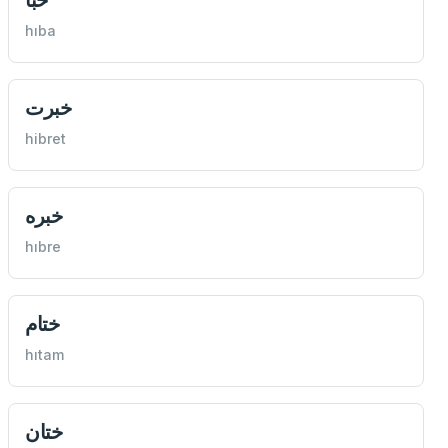
hıba
خبرت
hibret
خبره
hıbre
ختام
hıtam
ختان