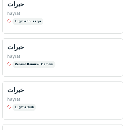
خیرات
hayrat
Lugat-ı Ebuzziya
خيرات
hayrat
Resimli Kamus-ı Osmani
خیرات
hayrat
Lugat-ı Cudi