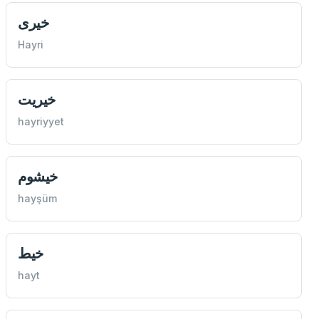
خيری
Hayri
خيريت
hayriyyet
خيشوم
hayşüm
خيط
hayt