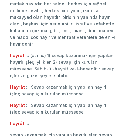
mutlak hayırdır; her halde , herkes için rağbet
edilir ve sevilir , herkes için iyidir , ikincisi:
mukayyed olan hayırdır; birisinin yanında hayır
olan , başkası için şer olabilir , israf ve sefahette
kullanılan çok mal gibi , ilmi , imani , dini , manevi
ve maddi çok hayır ve menfaat verenlere de ehl-i
hayır denir
hayrat
::: (a. i. c.) 1) sevap kazanmak için yapılan
hayırlı işler, iyilikler. 2) sevap için kurulan
müessese. Sâhib-ül-hayrât ve-l-hasenât : sevap
işler ve güzel şeyler sahibi.
Hayrât
::: Sevap kazanmak için yapılan hayırlı
işler; sevap için kurulan müessese
Hayrât
::: Sevap kazanmak için yapılan hayırlı
işler; sevap için kurulan müessese
hayrât
:::
sevap kazanmak için yapılan hayırlı işler; sevap