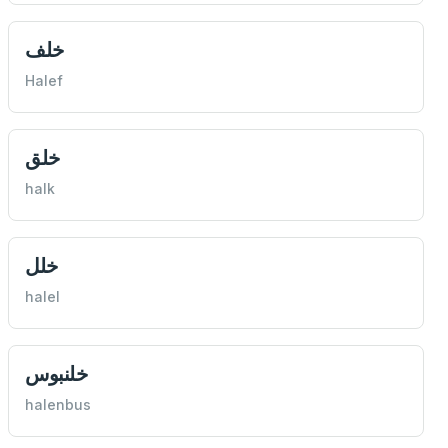
خلف
Halef
خلق
halk
خلل
halel
خلنبوس
halenbus