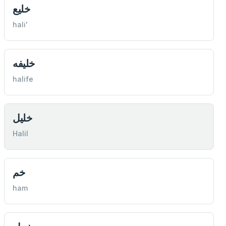
خليع
hali'
خليفه
halife
خليل
Halil
خم
ham