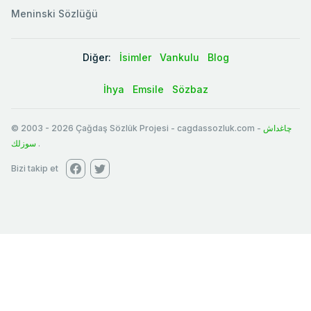
Meninski Sözlüğü
Diğer:
İsimler
Vankulu
Blog
İhya
Emsile
Sözbaz
© 2003
-
2026
Çağdaş Sözlük Projesi - cagdassozluk.com -
چاغداش
سوزلك
.
Bizi takip et