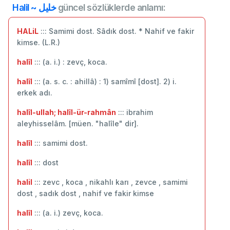
Halil ~ خليل
güncel sözlüklerde anlamı:
HALiL
::: Samimi dost. Sâdık dost. * Nahif ve fakir
kimse. (L.R.)
halîl
::: (a. i.) : zevç, koca.
halîl
::: (a. s. c. : ahillâ) : 1) samîmî [dost]. 2) i.
erkek adı.
halîl-ullah; halîl-ür-rahmân
::: ibrahim
aleyhisselâm. [müen. "halîle" dir].
halîl
::: samimi dost.
halîl
::: dost
halil
::: zevc , koca , nikahlı karı , zevce , samimi
dost , sadık dost , nahif ve fakir kimse
halîl
::: (a. i.) zevç, koca.