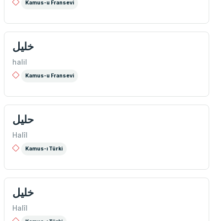
Kamus-u Fransevi
خلیل
halil
Kamus-u Fransevi
حلیل
Halîl
Kamus-ı Türki
خلیل
Halîl