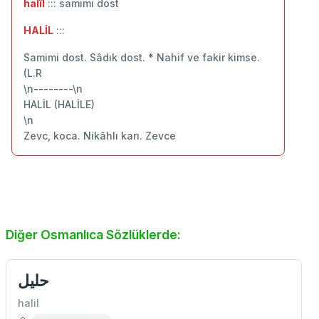
halîl
::: samimi dost
HALİL
:::
Samimi dost. Sâdık dost. * Nahif ve fakir kimse.
(L.R
\n--------\n
HALİL (HALİLE)
\n
Zevc, koca. Nikâhlı karı. Zevce
Diğer Osmanlıca Sözlüklerde:
حلیل
halil