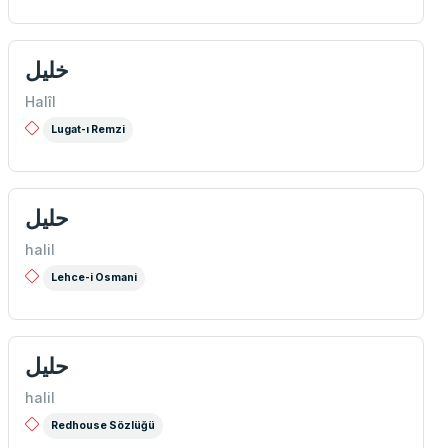
خلیل
Halîl
Lugat-ı Remzi
حليل
halil
Lehce-i Osmani
حلیل
halil
Redhouse Sözlüğü