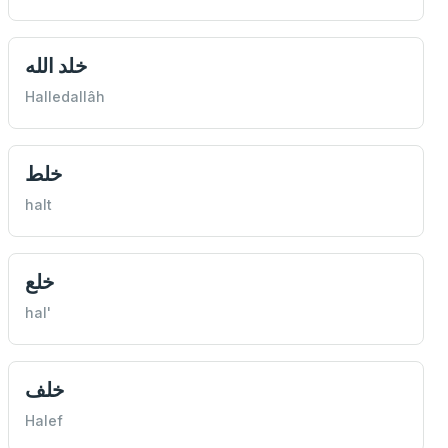
خلد الله
Halledallâh
خلط
halt
خلع
hal'
خلف
Halef