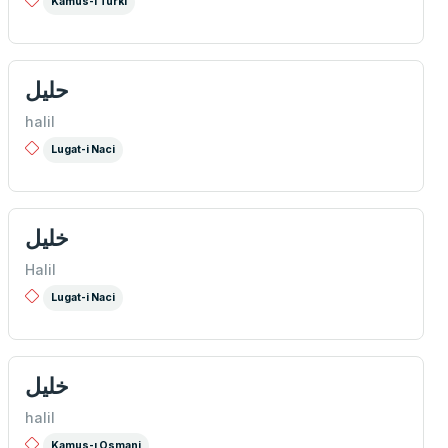
Kamus-ı Türki
حليل
halil
Lugat-i Naci
خليل
Halil
Lugat-i Naci
خلیل
halil
Kamus-ı Osmani