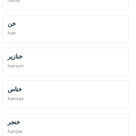
hamis
خن
han
خنازير
hanazir
خناس
hannas
خنجر
hançer