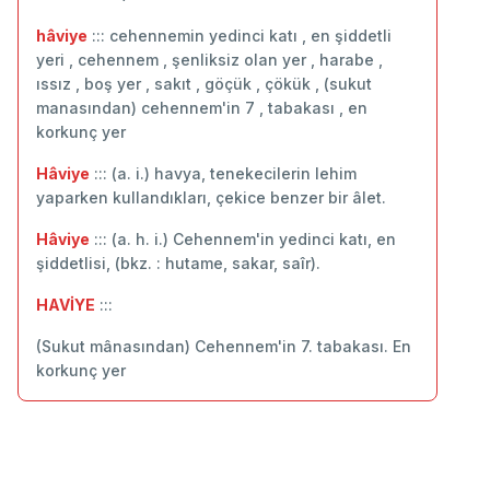
hâviye
::: cehennemin yedinci katı , en şiddetli
yeri , cehennem , şenliksiz olan yer , harabe ,
ıssız , boş yer , sakıt , göçük , çökük , (sukut
manasından) cehennem'in 7 , tabakası , en
korkunç yer
Hâviye
::: (a. i.) havya, tenekecilerin lehim
yaparken kullandıkları, çekice benzer bir âlet.
Hâviye
::: (a. h. i.) Cehennem'in yedinci katı, en
şiddetlisi, (bkz. : hutame, sakar, saîr).
HAVİYE
:::
(Sukut mânasından) Cehennem'in 7. tabakası. En
korkunç yer