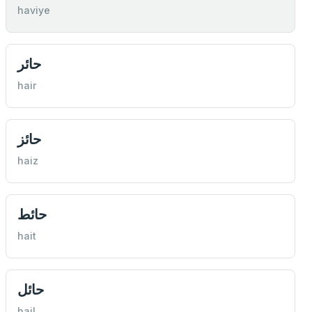
haviye
حائر
hair
حائز
haiz
حائط
hait
حائل
hail