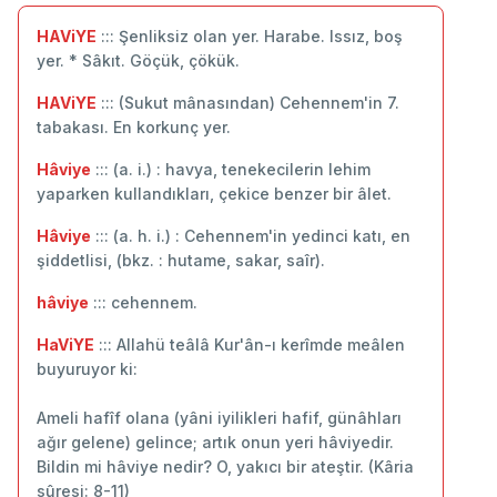
HAViYE
::: Şenliksiz olan yer. Harabe. Issız, boş
yer. * Sâkıt. Göçük, çökük.
HAViYE
::: (Sukut mânasından) Cehennem'in 7.
tabakası. En korkunç yer.
Hâviye
::: (a. i.) : havya, tenekecilerin lehim
yaparken kullandıkları, çekice benzer bir âlet.
Hâviye
::: (a. h. i.) : Cehennem'in yedinci katı, en
şiddetlisi, (bkz. : hutame, sakar, saîr).
hâviye
::: cehennem.
HaViYE
::: Allahü teâlâ Kur'ân-ı kerîmde meâlen
buyuruyor ki:
Ameli hafîf olana (yâni iyilikleri hafif, günâhları
ağır gelene) gelince; artık onun yeri hâviyedir.
Bildin mi hâviye nedir? O, yakıcı bir ateştir. (Kâria
sûresi: 8-11)