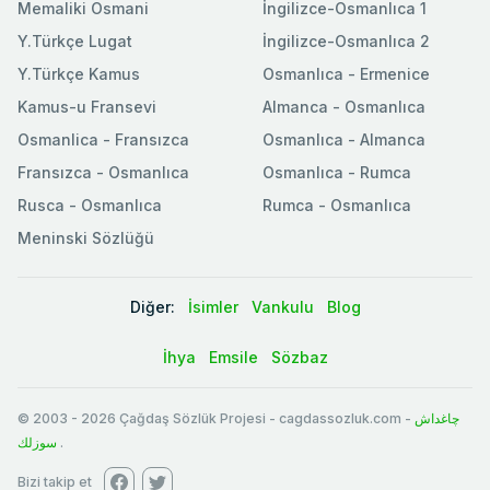
Memaliki Osmani
İngilizce-Osmanlıca 1
Y.Türkçe Lugat
İngilizce-Osmanlıca 2
Y.Türkçe Kamus
Osmanlıca - Ermenice
Kamus-u Fransevi
Almanca - Osmanlıca
Osmanlica - Fransızca
Osmanlıca - Almanca
Fransızca - Osmanlıca
Osmanlıca - Rumca
Rusca - Osmanlıca
Rumca - Osmanlıca
Meninski Sözlüğü
Diğer:
İsimler
Vankulu
Blog
İhya
Emsile
Sözbaz
© 2003
-
2026
Çağdaş Sözlük Projesi - cagdassozluk.com -
چاغداش
سوزلك
.
Bizi takip et