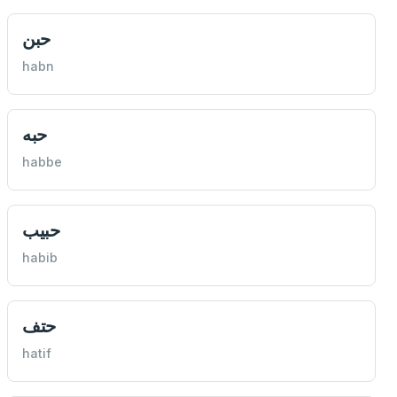
حبن
habn
حبه
habbe
حبيب
habib
حتف
hatif