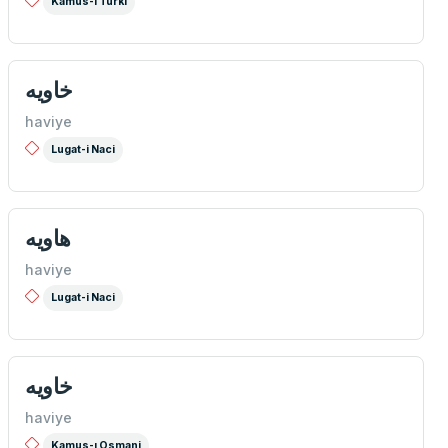
Kamus-ı Türki
خاويه
haviye
Lugat-i Naci
هاويه
haviye
Lugat-i Naci
خاويه
haviye
Kamus-ı Osmani