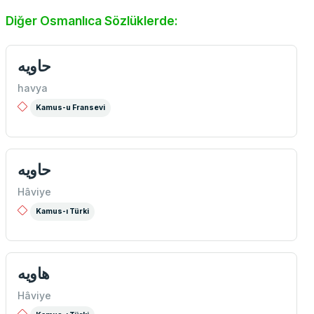
Diğer Osmanlıca Sözlüklerde:
حاويه
havya
Kamus-u Fransevi
حاويه
Hâviye
Kamus-ı Türki
هاويه
Hâviye