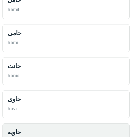
hamil
حامی
hami
حانث
hanis
حاوی
havi
حاويه