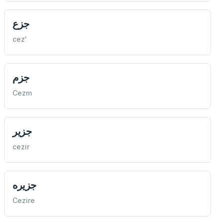
جزع
cez'
جزم
Cezm
جزير
cezir
جزيره
Cezire