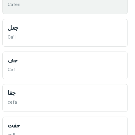
Caferi
جعل
Ca'l
جف
Cef
جفا
cefa
جفت
ceft