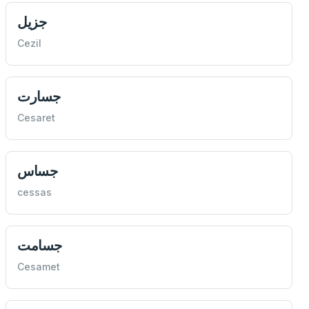
جزيل
Cezil
جسارت
Cesaret
جساس
cessas
جسامت
Cesamet