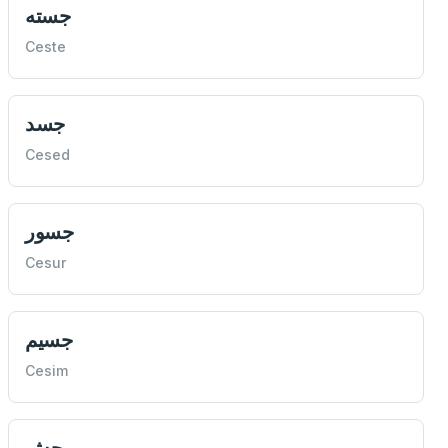
جسته
Ceste
جسد
Cesed
جسور
Cesur
جسيم
Cesim
جش