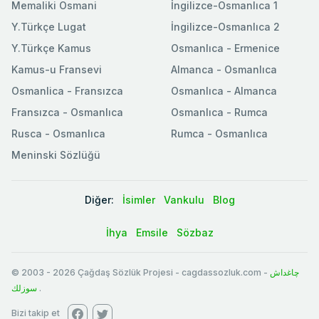
Memaliki Osmani
İngilizce-Osmanlıca 1
Y.Türkçe Lugat
İngilizce-Osmanlıca 2
Y.Türkçe Kamus
Osmanlıca - Ermenice
Kamus-u Fransevi
Almanca - Osmanlıca
Osmanlica - Fransızca
Osmanlıca - Almanca
Fransızca - Osmanlıca
Osmanlıca - Rumca
Rusca - Osmanlıca
Rumca - Osmanlıca
Meninski Sözlüğü
Diğer:
İsimler
Vankulu
Blog
İhya
Emsile
Sözbaz
© 2003
-
2026
Çağdaş Sözlük Projesi - cagdassozluk.com -
چاغداش
سوزلك
.
Bizi takip et