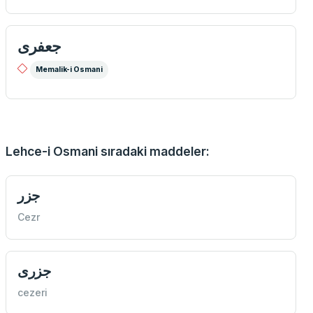
جعفری
Memalik-i Osmani
Lehce-i Osmani sıradaki maddeler:
جزر
Cezr
جزری
cezeri