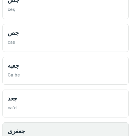
ceş
جص
cas
جعبه
Ca'be
جعد
ca'd
جعفری