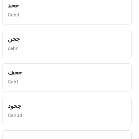
جحد
Cehd
جحن
cehn
جحف
Cahf
جحود
Cehud