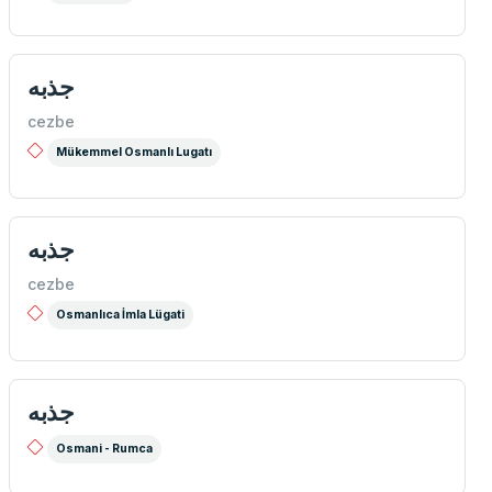
جذبه
cezbe
Mükemmel Osmanlı Lugatı
جذبە
cezbe
Osmanlıca İmla Lügati
جذبه
Osmani - Rumca