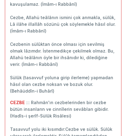
kavuşulamaz. (İmâm-ı Rabbânî)
Cezbe, Allahü teâlânın ismini çok anmakla, sülûk,
Lâ ilâhe illallâh sözünü çok söylemekle hâsıl olur.
(İmâm-ı Rabbânî)
Cezbenin sülûktan önce olması için sevilmiş
olmak lâzımdır. İstenmedikçe çekilmek olmaz. Bu,
Allahü teâlânın öyle bir ihsânıdır ki, dilediğine
verir. (İmâm-ı Rabbânî)
Sülûk (tasavvuf yoluna girip ilerleme) yapmadan
hâsıl olan cezbe noksan ve bozuk olur.
(Behâüddîn-i Buhârî)
CEZBE
::: Rahmân'ın cezbelerinden bir cezbe
bütün insanların ve cinnîlerin sevâbları gibidir.
(Hadîs-i şerîf-Sülûk Risâlesi)
Tasavvuf yolu iki kısımdır:Cezbe ve sülûk. Sülûk
uğraşarak ilerlemektir. Sülûk tamamlandıkdan