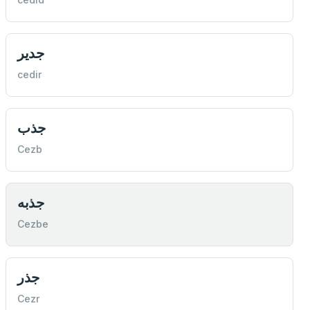
جدير
cedir
جذب
Cezb
جذبه
Cezbe
جذر
Cezr