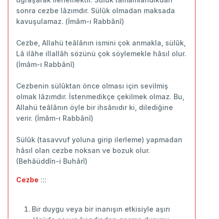
sonra cezbe lâzımdır. Sülûk olmadan maksada
kavuşulamaz. (İmâm-ı Rabbânî)
Cezbe, Allahü teâlânın ismini çok anmakla, sülûk,
Lâ ilâhe illallâh sözünü çok söylemekle hâsıl olur.
(İmâm-ı Rabbânî)
Cezbenin sülûktan önce olması için sevilmiş
olmak lâzımdır. İstenmedikçe çekilmek olmaz. Bu,
Allahü teâlânın öyle bir ihsânıdır ki, dilediğine
verir. (İmâm-ı Rabbânî)
Sülûk (tasavvuf yoluna girip ilerleme) yapmadan
hâsıl olan cezbe noksan ve bozuk olur.
(Behâüddîn-i Buhârî)
Cezbe
:::
Bir duygu veya bir inanışın etkisiyle aşırı