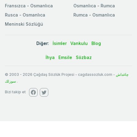
Fransızca - Osmanlıca
Osmanlıca - Rumca
Rusca - Osmanlıca
Rumca - Osmanlıca
Meninski Sözlüğü
Diğer:
İsimler
Vankulu
Blog
İhya
Emsile
Sözbaz
© 2003
-
2026
Çağdaş Sözlük Projesi - cagdassozluk.com -
چاغداش
سوزلك
.
Bizi takip et