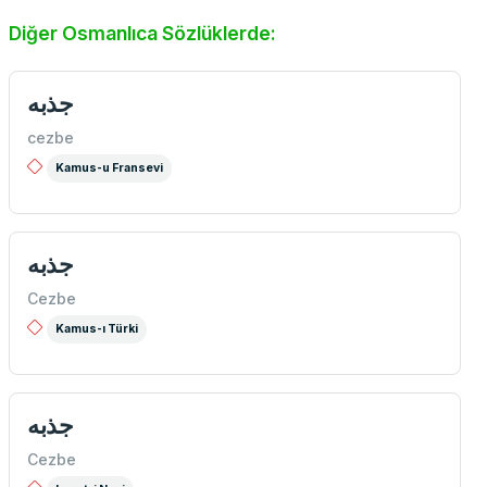
Diğer Osmanlıca Sözlüklerde:
جذبه
cezbe
Kamus-u Fransevi
جذبه
Cezbe
Kamus-ı Türki
جذبه
Cezbe