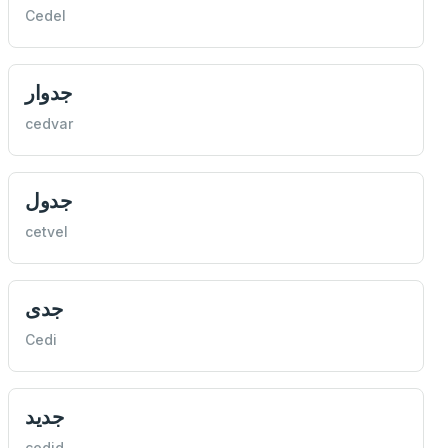
Cedel
جدوار
cedvar
جدول
cetvel
جدی
Cedi
جديد
cedid