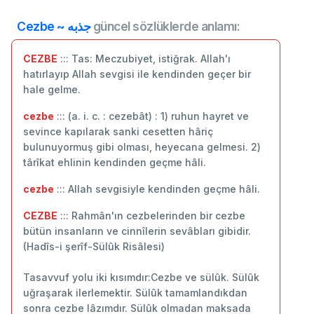
Cezbe ~ جذبه
güncel sözlüklerde anlamı:
CEZBE
::: Tas: Meczubiyet, istiğrak. Allah'ı
hatırlayıp Allah sevgisi ile kendinden geçer bir
hale gelme.
cezbe
::: (a. i. c. : cezebât) : 1) ruhun hayret ve
sevince kapılarak sanki cesetten hâriç
bulunuyormuş gibi olması, heyecana gelmesi. 2)
târîkat ehlinin kendinden geçme hâli.
cezbe
::: Allah sevgisiyle kendinden geçme hâli.
CEZBE
::: Rahmân'ın cezbelerinden bir cezbe
bütün insanların ve cinnîlerin sevâbları gibidir.
(Hadîs-i şerîf-Sülûk Risâlesi)
Tasavvuf yolu iki kısımdır:Cezbe ve sülûk. Sülûk
uğraşarak ilerlemektir. Sülûk tamamlandıkdan
sonra cezbe lâzımdır. Sülûk olmadan maksada