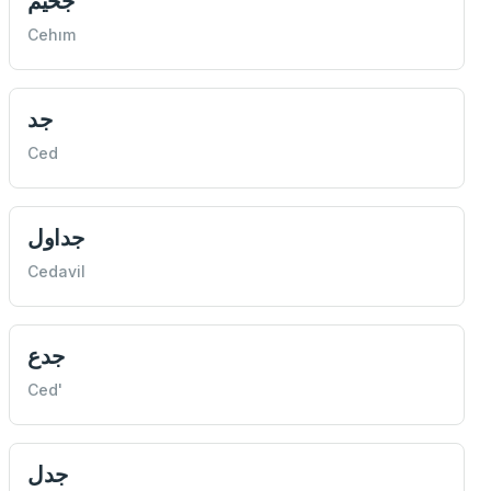
جحيم
Cehım
جد
Ced
جداول
Cedavil
جدع
Ced'
جدل