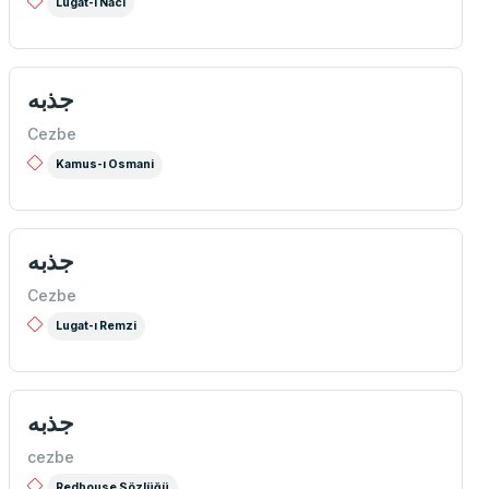
Lugat-i Naci
جذبه
Cezbe
Kamus-ı Osmani
جذبه
Cezbe
Lugat-ı Remzi
جذبه
cezbe
Redhouse Sözlüğü