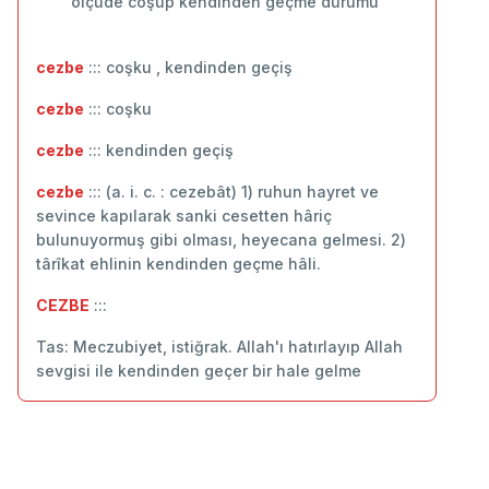
ölçüde coşup kendinden geçme durumu
cezbe
::: coşku , kendinden geçiş
cezbe
::: ‬coşku
cezbe
::: kendinden geçiş
cezbe
::: (a. i. c. : cezebât) 1) ruhun hayret ve
sevince kapılarak sanki cesetten hâriç
bulunuyormuş gibi olması, heyecana gelmesi. 2)
târîkat ehlinin kendinden geçme hâli.
CEZBE
:::
Tas: Meczubiyet, istiğrak. Allah'ı hatırlayıp Allah
sevgisi ile kendinden geçer bir hale gelme