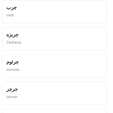
جرب
cerb
جربزه
Cerbeze
جرثوم
cersüm
جرجر
cercer