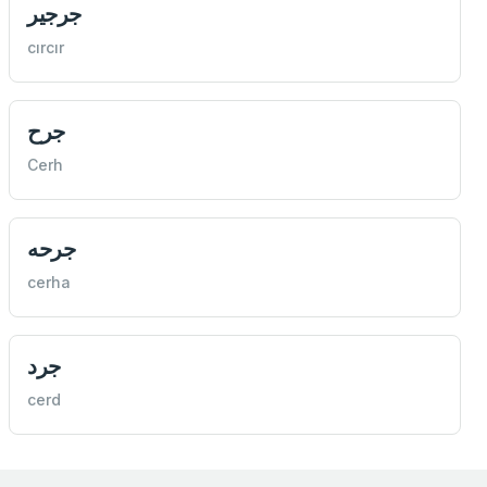
جرجير
cırcır
جرح
Cerh
جرحه
cerha
جرد
cerd