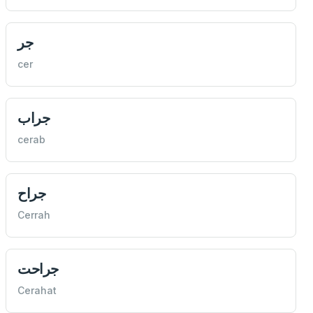
جر
cer
جراب
cerab
جراح
Cerrah
جراحت
Cerahat