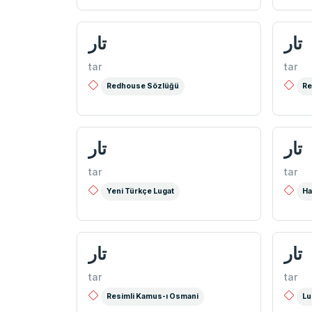
تار
تار
tar
tar
Redhouse Sözlüğü
Re
تار
تار
tar
tar
Yeni Türkçe Lugat
Ha
تار
تار
tar
tar
Resimli Kamus-ı Osmani
Lu