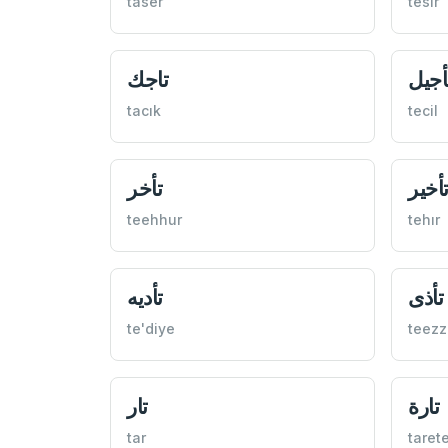
taser
tesir
أجيل
تاجك
tacık
tecil
أخير
تأخر
teehhur
tehır
تأذی
تأديه
te'diye
teezz
تارة
تار
tar
taret