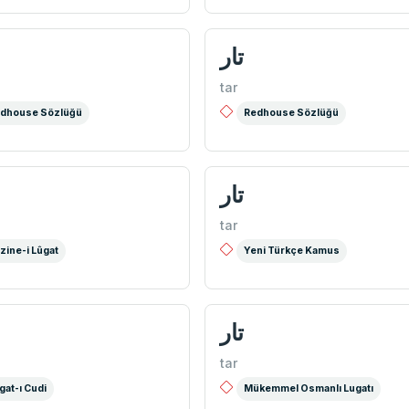
تار
tar
dhouse Sözlüğü
Redhouse Sözlüğü
تار
tar
zine-i Lûgat
Yeni Türkçe Kamus
تار
tar
gat-ı Cudi
Mükemmel Osmanlı Lugatı