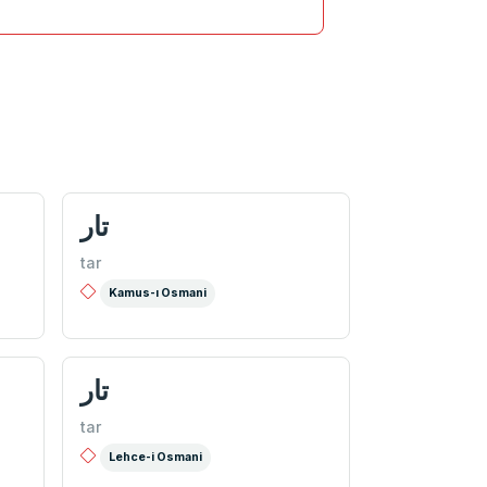
تار
tar
Kamus-ı Osmani
تار
tar
Lehce-i Osmani