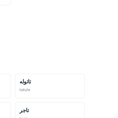
تاتوله
tatule
تاجر