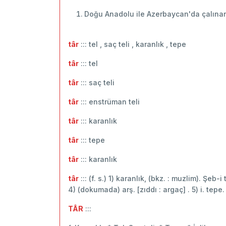
Doğu Anadolu ile Azerbaycan'da çalınan 
târ
::: tel , saç teli , karanlık , tepe
târ
::: ‬tel
târ
::: saç teli
târ
::: enstrüman teli
târ
::: karanlık
târ
::: tepe
târ
::: karanlık
târ
::: (f. s.) 1) karanlık, (bkz. : muzlim). Şeb-i tâ
4) (dokumada) arş. [zıddı : argaç] . 5) i. tepe.
TÂR
:::