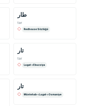
طار
tar
Redhouse Sözlüğü
تار
tar
Lugat-ı Ebuzziya
تار
Müntehab-ı Lugat-ı Osmaniye