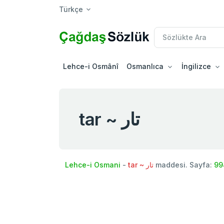
Türkçe
Lehce-i Osmânî
Osmanlıca
İngilizce
tar ~ تار
Lehce-i Osmani
-
tar ~ تار
maddesi. Sayfa:
99