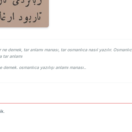
ne demek, tar anlamı manası, tar osmanlıca nasıl yazılır. Osmanlıca
 tar anlamı
smani - Ahmed Vefik paşa - تار tar ne demek. osmanlıca yazılışı anlamı manası..
ik.