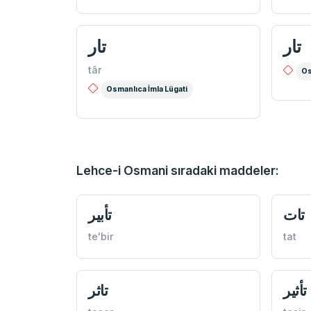
تار
تار
târ
Os
Osmanlıca İmla Lügati
Lehce-i Osmani sıradaki maddeler:
تات
تأبير
te'bir
tat
تأثير
تاثر