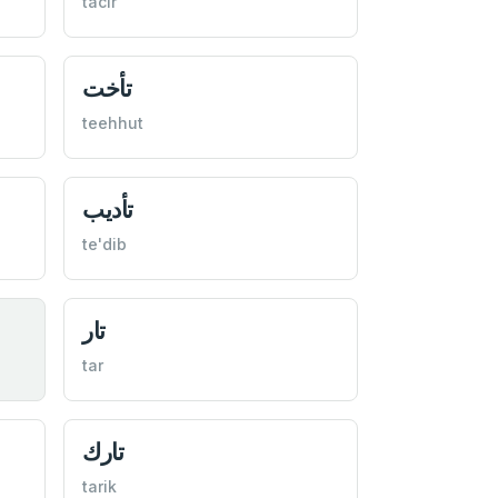
tacir
تأخت
teehhut
تأديب
te'dib
تار
tar
تارك
tarik