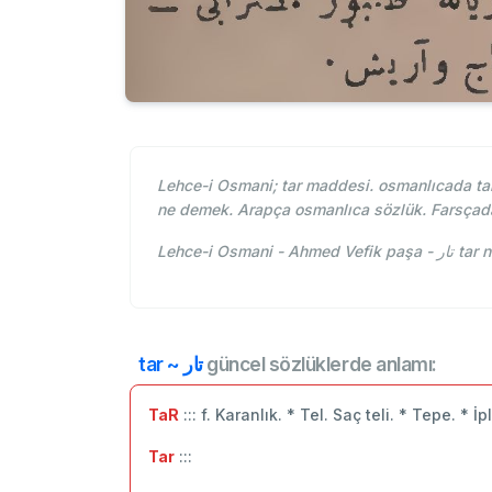
Lehce-i Osmani; tar maddesi. osmanlıcada tar 
ne demek. Arapça osmanlıca sözlük. Farsçada
Lehce-i O
tar ~ تار
güncel sözlüklerde anlamı:
TaR
::: f. Karanlık. * Tel. Saç teli. * Tepe. * İpl
Tar
:::