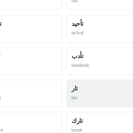
tac
تأحيد
ت
te'hıd
تأدب
ت
teeddüb
تار
i
tar
تارك
en
tarak