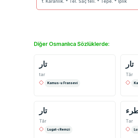
f. Karanlık. * Tel. Saç teli. * Tepe. * İplik
Diğer Osmanlıca Sözlüklerde:
تار
تار
tar
Târ
Kamus-u Fransevi
Ka
رء
تار
Târ
Tar
Lugat-ı Remzi
Lu