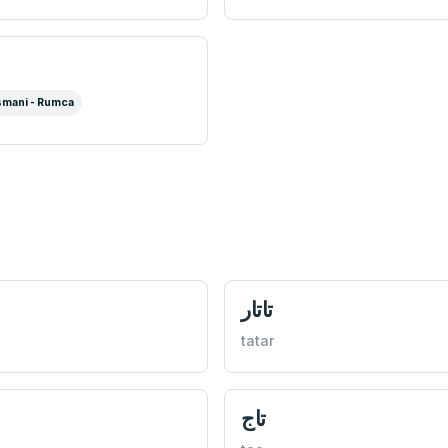
mani - Rumca
تاتار
tatar
تاج