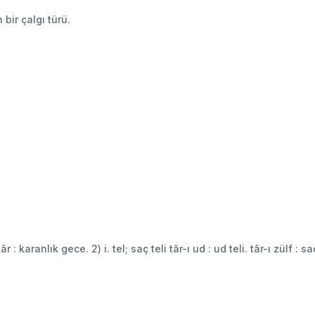
bir çalgı türü.
r : karanlık gece. 2) i. tel; saç teli târ-ı ud : ud teli. târ-ı zülf : saç te