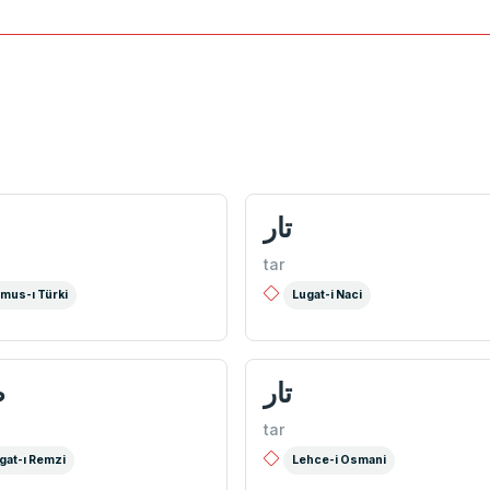
تار
tar
mus-ı Türki
Lugat-i Naci
تار
ط
tar
gat-ı Remzi
Lehce-i Osmani