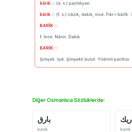
bârik
::: (a. s.) parıldıyan.
bârîk
::: (f. s.) nâzik, dakik, ince. Fikr-i bârîk
BARÎK
:::
f. İnce. Nârin. Dakik
BARİK
:::
Şimşek. Işık. Şimşekli bulut. Yıldırım parıltısı
Diğer Osmanlıca Sözlüklerde:
ريك
بارق
barik
barik