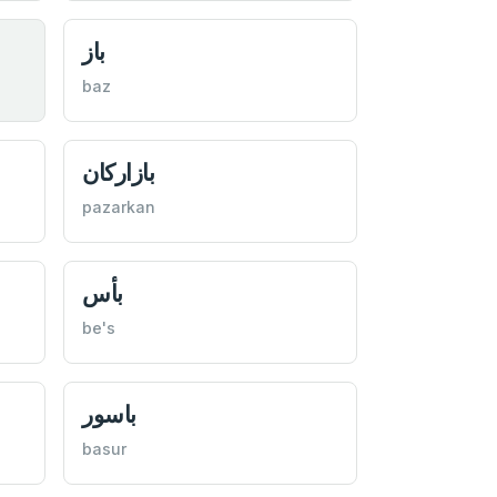
باز
baz
بازاركان
pazarkan
بأس
be's
باسور
basur