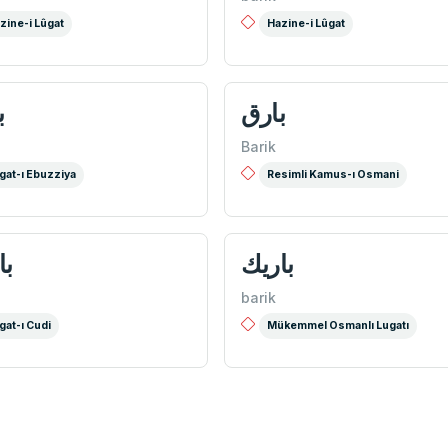
zine-i Lûgat
Hazine-i Lûgat
بارق
ب
Barik
gat-ı Ebuzziya
Resimli Kamus-ı Osmani
باریك
با
barik
gat-ı Cudi
Mükemmel Osmanlı Lugatı