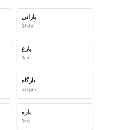
بارانی
Bârânî
بارع
Bari'
بارگاه
bargah
باره
Bare