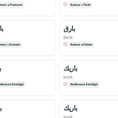
mus-u Fransevi
Kamus-ı Türki
بارق
با
Barik
mus-ı Osmani
Kamus-ul'Alam
باریك
ب
barik
dhouse Sözlüğü
Redhouse Sözlüğü
باريك
ب
barik