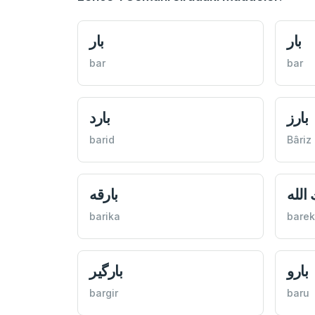
بار
بار
bar
bar
بارز
بارد
barid
Bâriz
 الله
بارقه
barika
barek
بارو
بارگیر
bargir
baru