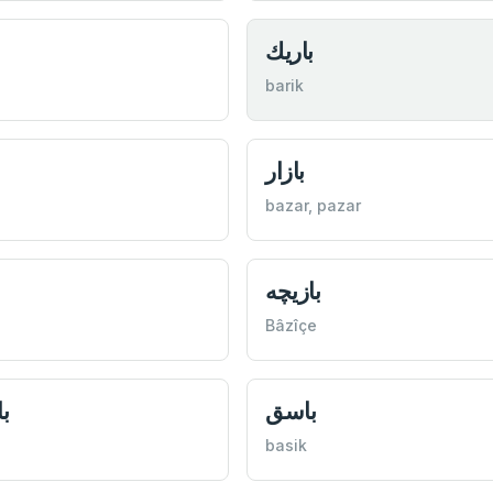
باريك
barik
بازار
bazar, pazar
بازيچه
Bâzîçe
باسق
ب
basik