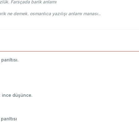
lük. Farsçada barik anlamı
-i Osmani - Ahmed Vefik paşa - باريك barik ne demek. osmanlıca yazılışı anlamı manası..
parıltısı.
îk : ince düşünce.
 parıltısı