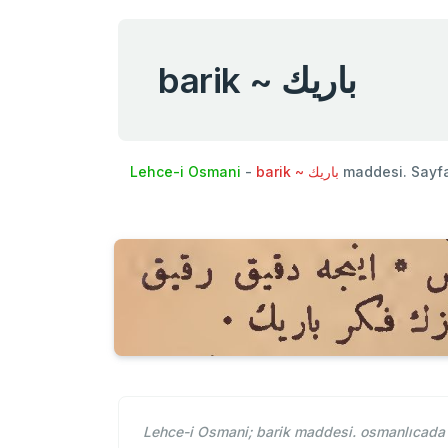
barik ~ باريك
Lehce-i Osmani
-
barik ~ باريك
maddesi. Sayf
Lehce-i Osmani; barik maddesi. osmanlıcada b