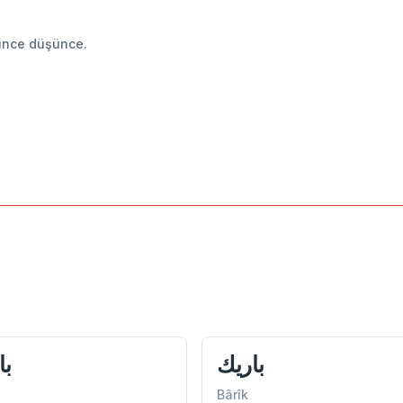
 : ince düşünce.
باريك
با
Bârîk