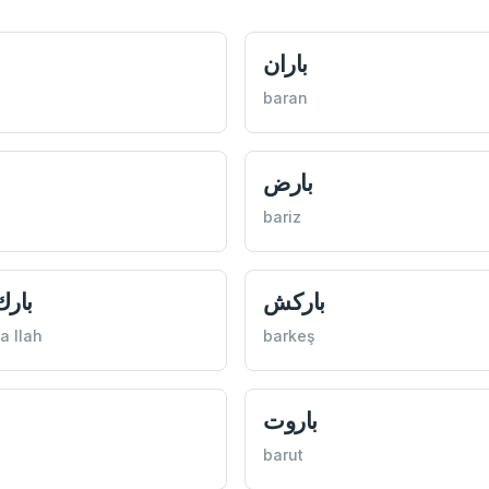
باران
baran
بارض
bariz
باركش
بارك
a llah
barkeş
باروت
barut