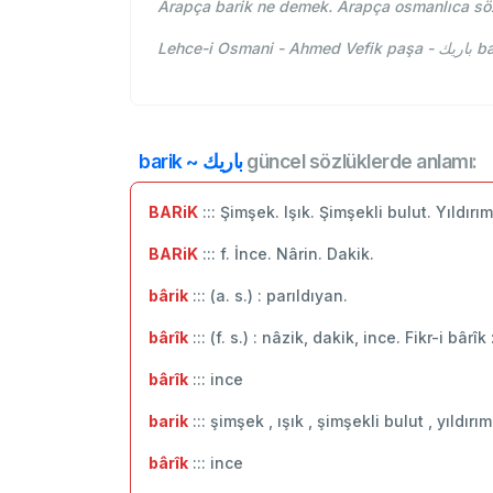
Arapça barik ne demek. Arapça osmanlıca söz
Lehce
barik ~ باريك
güncel sözlüklerde anlamı:
BARiK
::: Şimşek. Işık. Şimşekli bulut. Yıldırım 
BARiK
::: f. İnce. Nârin. Dakik.
bârik
::: (a. s.) : parıldıyan.
bârîk
::: (f. s.) : nâzik, dakik, ince. Fikr-i bâr
bârîk
::: ince
barik
::: şimşek , ışık , şimşekli bulut , yıldırım
bârîk
::: ‬ince