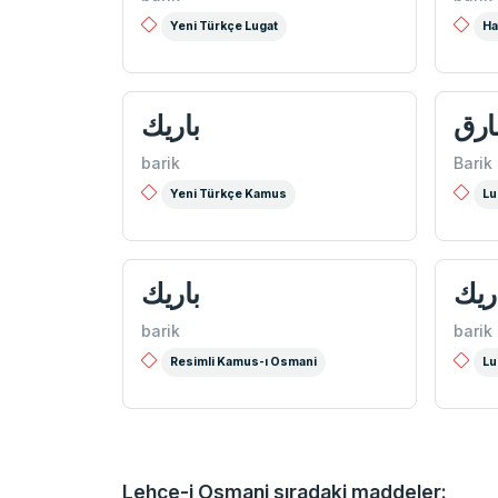
Yeni Türkçe Lugat
Ha
ارق
باريك
barik
Barik
Yeni Türkçe Kamus
Lu
ریك
باریك
barik
barik
Resimli Kamus-ı Osmani
Lu
Lehce-i Osmani sıradaki maddeler: