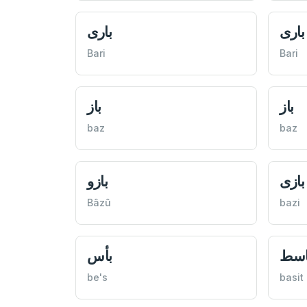
باری
باری
Bari
Bari
باز
باز
baz
baz
بازی
بازو
Bâzû
bazi
اسط
بأس
be's
basit