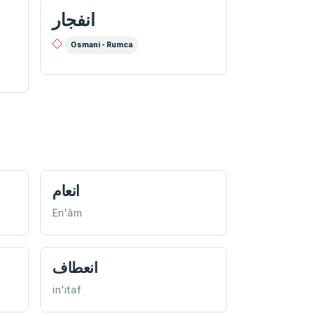
انفجار
Osmani - Rumca
انعام
En'âm
انعطاف
in'itaf