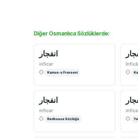
Diğer Osmanlıca Sözlüklerde:
جار
انفجار
inficar
İnficâ
Kamus-u Fransevi
Ka
جار
انفجار
inficar
infica
Redhouse Sözlüğü
Ye