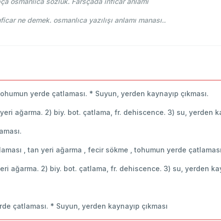
pça osmanlıca sözlük. Farsçada inficar anlamı
e-i Osmani - Ahmed Vefik paşa - انفجار inficar ne demek. osmanlıca yazılışı anlamı manası..
:
 Tohumun yerde çatlaması. * Suyun, yerden kaynayıp çıkması.
tan yeri ağarma. 2) biy. bot. çatlama, fr. dehiscence. 3) su, yerden
laması.
tlaması , tan yeri ağarma , fecir sökme , tohumun yerde çatlamas
n yeri ağarma. 2) biy. bot. çatlama, fr. dehiscence. 3) su, yerden 
rde çatlaması. * Suyun, yerden kaynayıp çıkması