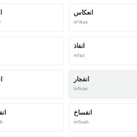
انعكاس
ا
r
in'ikas
انفاذ
infaz
انفجار
ا
l
inficar
انفساخ
ان
ah
infisah