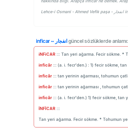
hakkında bilgi. Arapça inficar ne demek. Ara
Lehc
inficar ~ انفجار
güncel sözlüklerde anlamı
iNFiCAR
::: Tan yeri ağarma. Fecir sökme. *
inficâr
::: (a. i. fecr'den.) : 1) fecir sökme, 
inficâr
::: tan yerinin ağarması, tohumun çat
inficâr
::: tan yerinin ağarması , tohumun ça
inficâr
::: (a. i. fecr'den.) 1) fecir sökme, ta
İNFİCAR
:::
Tan yeri ağarma. Fecir sökme. * Tohumun ye