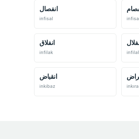
فصام
انفصال
infisal
infis
فلال
انفلاق
infilak
infilal
راض
انقباض
inkibaz
inkır