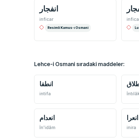
جار
انفجار
inficar
infica
Resimli Kamus-ı Osmani
Lu
Lehce-i Osmani sıradaki maddeler:
طلاق
انطفا
intifa
İntılâ
انعرا
انعدام
İn'idâm
inira