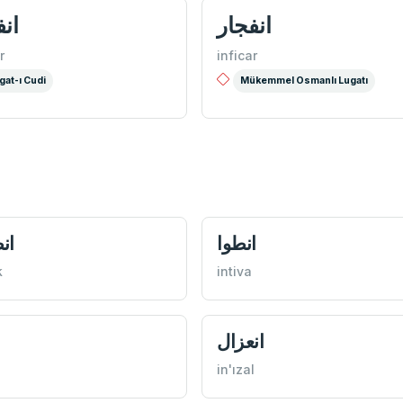
انفجار
انف
r
inficar
gat-ı Cudi
Mükemmel Osmanlı Lugatı
انطوا
ان
k
intiva
انعزال
in'ızal