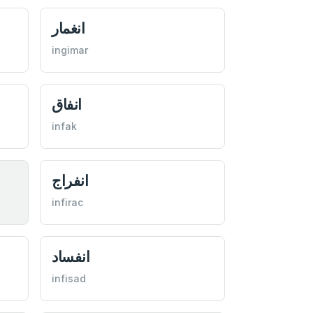
انغمار
ingimar
انفاق
infak
انفراج
infirac
انفساد
infisad