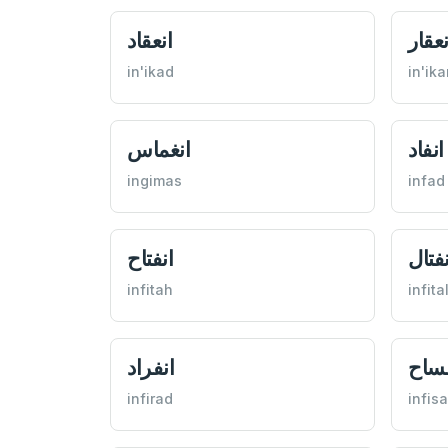
نعقار
انعقاد
in'ikad
in'ika
انفاد
انغماس
ingimas
infad
نفتال
انفتاح
infitah
infita
فساح
انفراد
infirad
infis