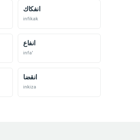
انفكاك
infikak
انفاع
infa'
انقضا
inkiza