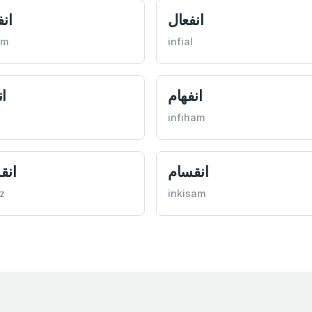
انفعال
ان
am
infial
انفهام
ان
infiham
انقسام
انق
az
inkisam