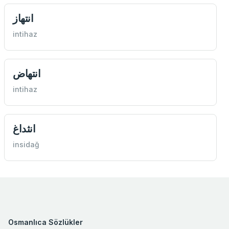
انتهاز
intihaz
انتهاض
intihaz
انثداغ
insidağ
Osmanlıca Sözlükler