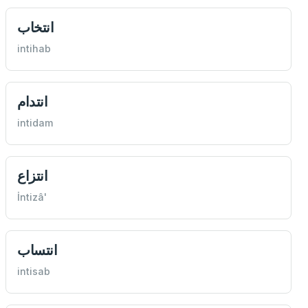
انتخاب
intihab
انتدام
intidam
انتزاع
İntizâ'
انتساب
intisab