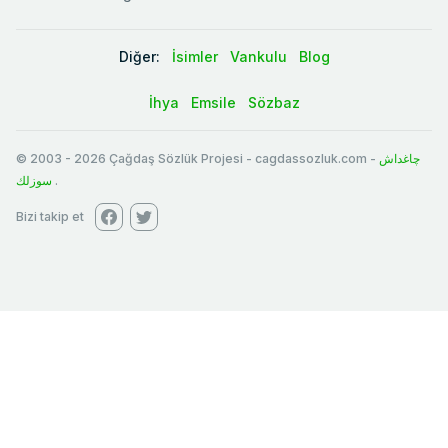
Diğer:
İsimler
Vankulu
Blog
İhya
Emsile
Sözbaz
© 2003
-
2026
Çağdaş Sözlük Projesi - cagdassozluk.com -
چاغداش
سوزلك
.
Bizi takip et