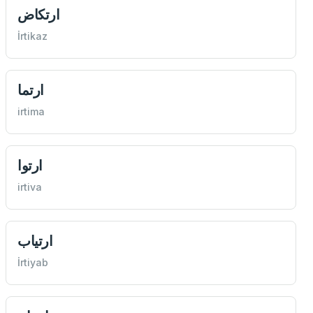
ارتكاض
İrtikaz
ارتما
irtima
ارتوا
irtiva
ارتياب
İrtiyab