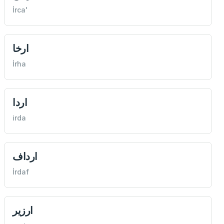
İrca'
ارخا
İrha
اردا
irda
ارداف
İrdaf
ارزير