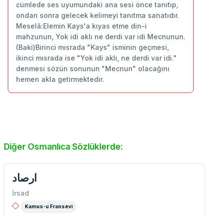
cümlede ses uyumundaki ana sesi önce tanıtıp,
ondan sonra gelecek kelimeyi tanıtma sanatıdır.
Meselâ:Elemin Kays'a kıyas etme din-i
mahzunun, Yok idi aklı ne derdi var idi Mecnunun.
(Baki)Birinci mısrada "Kays" isminin geçmesi,
ikinci mısrada ise "Yok idi aklı, ne derdi var idi."
denmesi sözün sonunun "Mecnun" olacağını
hemen akla getirmektedir.
Diğer Osmanlıca Sözlüklerde:
ارصاد
İrsad
Kamus-u Fransevi