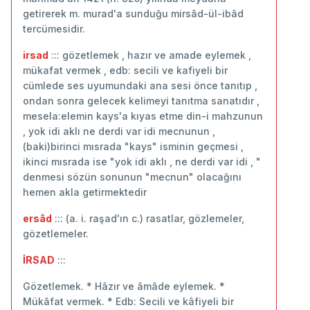
getirerek m. murad'a sunduğu mirsâd-ül-ibâd
tercümesidir.
irsad
::: gözetlemek , hazır ve amade eylemek ,
mükafat vermek , edb: secili ve kafiyeli bir
cümlede ses uyumundaki ana sesi önce tanıtıp ,
ondan sonra gelecek kelimeyi tanıtma sanatıdır ,
mesela:elemin kays'a kıyas etme din-i mahzunun
, yok idi aklı ne derdi var idi mecnunun ,
(baki)birinci mısrada "kays" isminin geçmesi ,
ikinci mısrada ise "yok idi aklı , ne derdi var idi , "
denmesi sözün sonunun "mecnun" olacağını
hemen akla getirmektedir
ersâd
::: (a. i. raşad'ın c.) rasatlar, gözlemeler,
gözetlemeler.
İRSAD
:::
Gözetlemek. * Hâzır ve âmâde eylemek. *
Mükâfat vermek. * Edb: Secili ve kâfiyeli bir