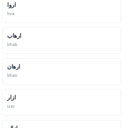
اروا
İrva
ارهاب
İrhab
ارهان
İrhan
ازار
izar