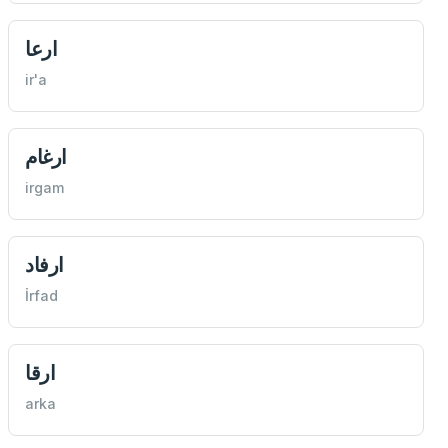
ارعا
ir'a
ارغام
irgam
ارفاد
İrfad
ارقا
arka