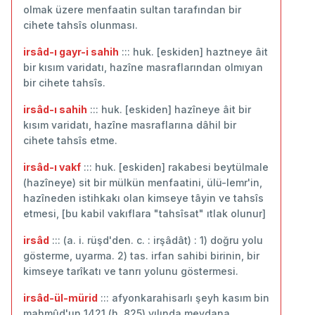
olmak üzere menfaatin sultan tarafından bir
cihete tahsîs olunması.
irsâd-ı gayr-i sahih
::: huk. [eskiden] haztneye âit
bir kısım varidatı, hazîne masraflarından olmıyan
bir cihete tahsîs.
irsâd-ı sahih
::: huk. [eskiden] hazîneye âit bir
kısım varidatı, hazîne masraflarına dâhil bir
cihete tahsîs etme.
irsâd-ı vakf
::: huk. [eskiden] rakabesi beytülmale
(hazîneye) sit bir mülkün menfaatini, ülü-lemr'in,
hazîneden istihkakı olan kimseye tâyin ve tahsîs
etmesi, [bu kabil vakıflara "tahsîsat" ıtlak olunur]
irsâd
::: (a. i. rüşd'den. c. : irşâdât) : 1) doğru yolu
gösterme, uyarma. 2) tas. irfan sahibi birinin, bir
kimseye tarîkatı ve tanrı yolunu göstermesi.
irsâd-ül-mürid
::: afyonkarahisarlı şeyh kasım bin
mahmûd'un 1421 (h. 825) yılında meydana