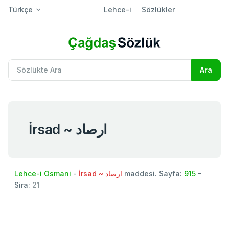
Türkçe
Lehce-i
Sözlükler
İrsad ~ ارصاد
Lehce-i Osmani
-
İrsad ~ ارصاد
maddesi. Sayfa:
915
-
Sira:
21