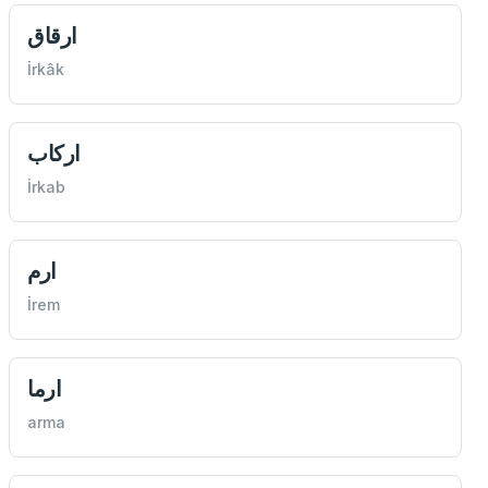
ارقاق
İrkâk
اركاب
İrkab
ارم
İrem
ارما
arma