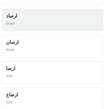
ارصاد
İrsad
ارصان
İrsan
ارضا
irza
ارضاع
İrza'