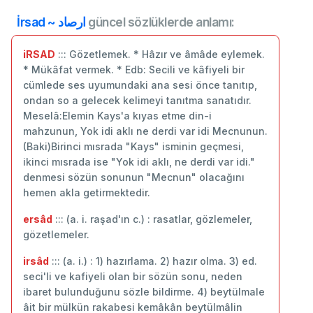
İrsad ~ ارصاد
güncel sözlüklerde anlamı:
iRSAD
::: Gözetlemek. * Hâzır ve âmâde eylemek.
* Mükâfat vermek. * Edb: Secili ve kâfiyeli bir
cümlede ses uyumundaki ana sesi önce tanıtıp,
ondan so a gelecek kelimeyi tanıtma sanatıdır.
Meselâ:Elemin Kays'a kıyas etme din-i
mahzunun, Yok idi aklı ne derdi var idi Mecnunun.
(Baki)Birinci mısrada "Kays" isminin geçmesi,
ikinci mısrada ise "Yok idi aklı, ne derdi var idi."
denmesi sözün sonunun "Mecnun" olacağını
hemen akla getirmektedir.
ersâd
::: (a. i. raşad'ın c.) : rasatlar, gözlemeler,
gözetlemeler.
irsâd
::: (a. i.) : 1) hazırlama. 2) hazır olma. 3) ed.
seci'li ve kafiyeli olan bir sözün sonu, neden
ibaret bulunduğunu sözle bildirme. 4) beytülmale
âit bir mülkün rakabesi kemâkân beytülmâlin