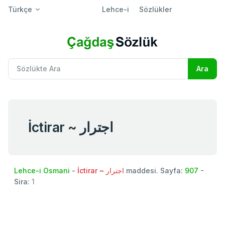
Türkçe
Lehce-i
Sözlükler
İctirar ~ اجترار
Lehce-i Osmani
-
İctirar ~ اجترار
maddesi. Sayfa:
907
-
Sira:
1