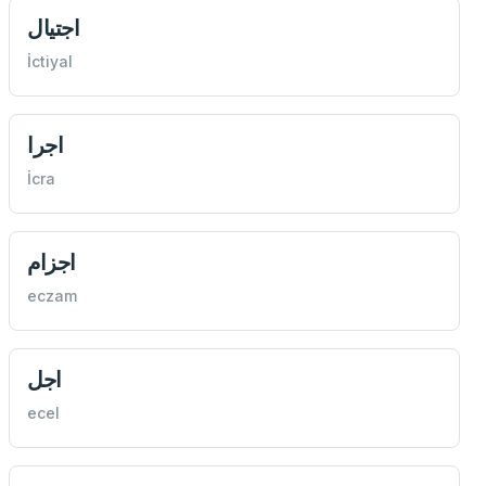
اجتيال
İctiyal
اجرا
İcra
اجزام
eczam
اجل
ecel