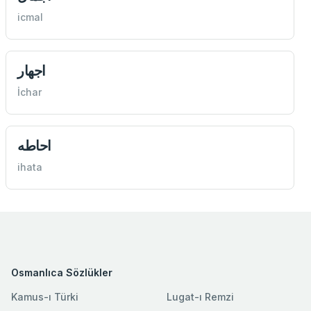
icmal
اجهار
İchar
احاطه
ihata
Osmanlıca Sözlükler
Kamus-ı Türki
Lugat-ı Remzi