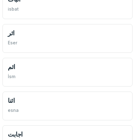
isbat
اثر
Eser
اثم
İsm
اثنا
esna
اجابت