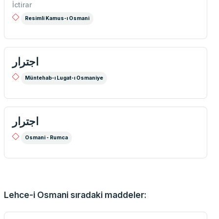
İctirar
Resimli Kamus-ı Osmani
اجترار
Müntehab-ı Lugat-ı Osmaniye
اجترار
Osmani - Rumca
Lehce-i Osmani sıradaki maddeler: