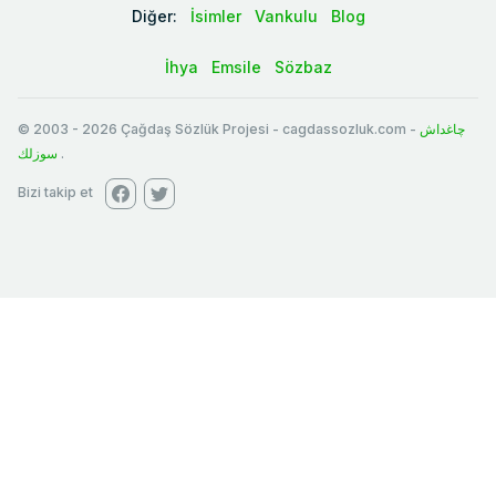
Diğer:
İsimler
Vankulu
Blog
İhya
Emsile
Sözbaz
© 2003
-
2026
Çağdaş Sözlük Projesi - cagdassozluk.com -
چاغداش
سوزلك
.
Bizi takip et