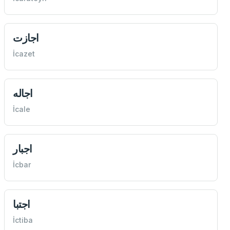
اجازت
İcazet
اجاله
İcale
اجبار
İcbar
اجتبا
İctiba