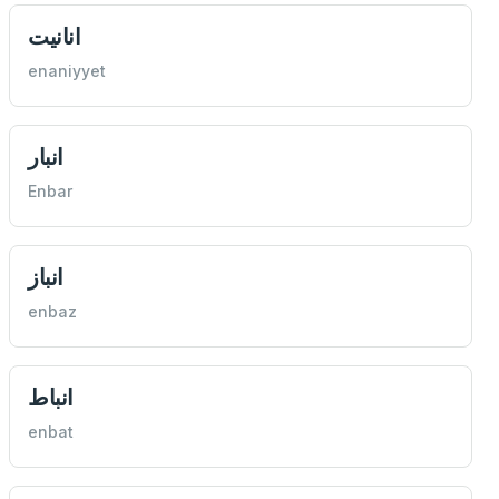
انانيت
enaniyyet
انبار
Enbar
انباز
enbaz
انباط
enbat