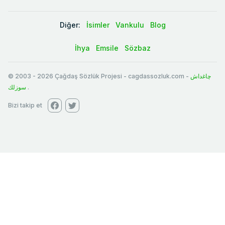
Diğer:
İsimler
Vankulu
Blog
İhya
Emsile
Sözbaz
© 2003
-
2026
Çağdaş Sözlük Projesi - cagdassozluk.com -
چاغداش
سوزلك
.
Bizi takip et