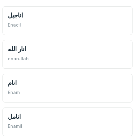
اناجيل
Enacil
انار الله
enarullah
انام
Enam
انامل
Enamil