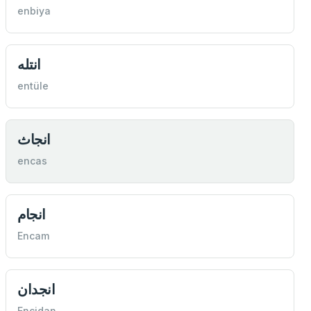
enbiya
انتله
entüle
انجاث
encas
انجام
Encam
انجدان
Encidan