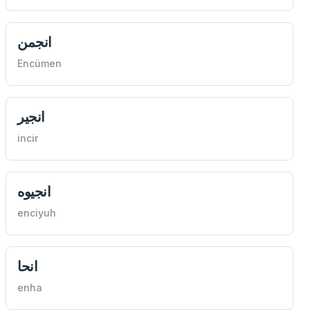
انجمن
Encümen
انجير
incir
انجيوه
enciyuh
انحا
enha