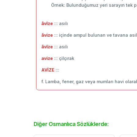
Örnek: Bulunduğumuz yeri sarayın tek pa
âvîze
::: asılı
âvize
::: içinde ampul bulunan ve tavana ası
âvîze
::: ‬asılı
avize
::: çilçırak
AVİZE
:::
f. Lamba, fener, gaz veya mumları havi olar
Diğer Osmanlıca Sözlüklerde: