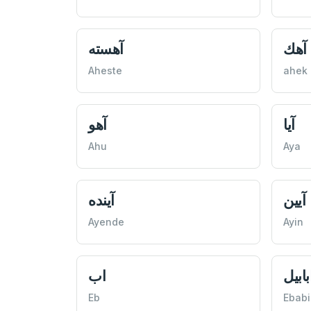
آهك
آهسته
Aheste
ahek
آيا
آهو
Ahu
Aya
آيين
آينده
Ayende
Ayin
بابيل
اب
Eb
Ebabi