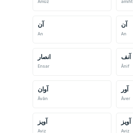
Âmûz
amiht
آن
آن
An
An
آنف
انصار
Ensar
Ânif
آور
آوان
Âvân
Âver
آويز
آويز
Aviz
Aviz