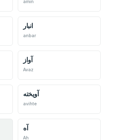
amin
انبار
anbar
آواز
Avaz
آويخته
avihte
آه
Ah