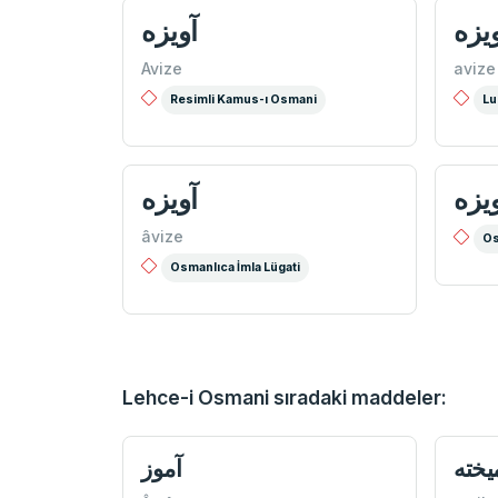
یزه
آويزه
Avize
avize
Resimli Kamus-ı Osmani
Lu
يزه
آویزه
âvize
Os
Osmanlıca İmla Lügati
Lehce-i Osmani sıradaki maddeler:
يخته
آموز