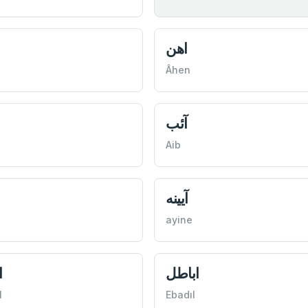
اهن
Âhen
آئب
Aib
آيينه
ayine
اباطل
ا
l
Ebadıl