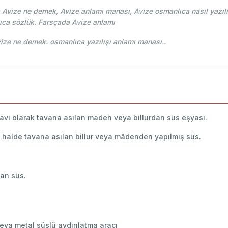
Avize ne demek, Avize anlamı manası, Avize osmanlıca nasıl yazılı
ıca sözlük. Farsçada Avize anlamı
-i Osmani - Ahmed Vefik paşa - آويزه Avize ne demek. osmanlıca yazılışı anlamı manası..
havi olarak tavana asılan maden veya billurdan süs eşyası.
dığı halde tavana asılan billur veya mâdenden yapılmış süs.
lan süs.
veya metal süslü aydınlatma aracı