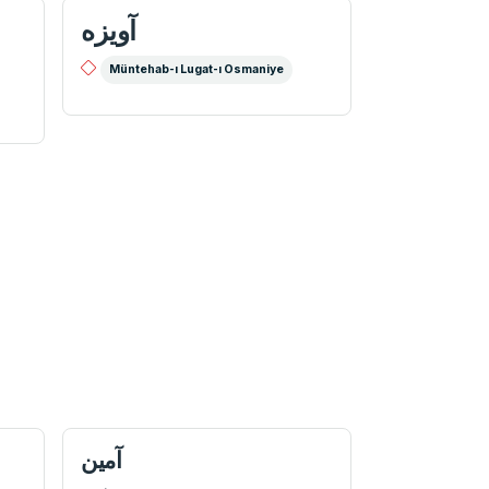
آويزه
Müntehab-ı Lugat-ı Osmaniye
آمين