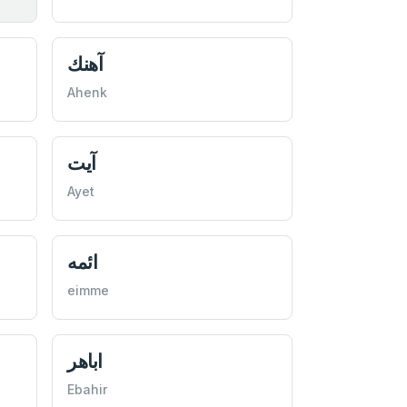
آهنك
Ahenk
آیت
Ayet
ائمه
eimme
اباهر
Ebahir