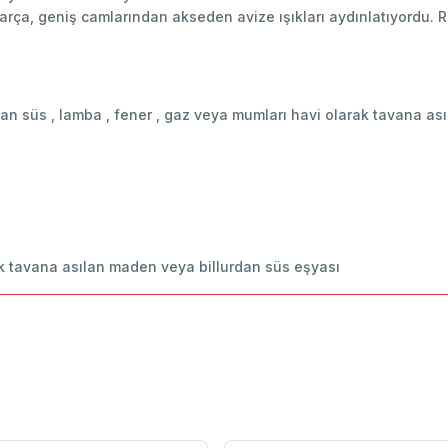
rça, geniş camlarından akseden avize ışıkları aydınlatıyordu. R
lan süs , lamba , fener , gaz veya mumları havi olarak tavana a
ak tavana asılan maden veya billurdan süs eşyası