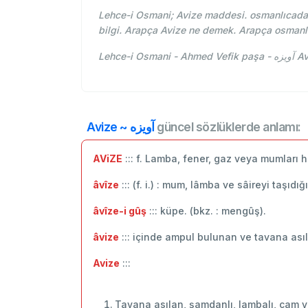
Lehce-i Osmani; Avize maddesi. osmanlıcada 
bilgi. Arapça Avize ne demek. Arapça osmanl
Lehce
Avize ~ آويزه
güncel sözlüklerde anlamı:
AViZE
::: f. Lamba, fener, gaz veya mumları 
âvîze
::: (f. i.) : mum, lâmba ve sâireyi taşı
âvîze-i gûş
::: küpe. (bkz. : mengûş).
âvize
::: içinde ampul bulunan ve tavana ası
Avize
:::
Tavana asılan, şamdanlı, lambalı, cam 