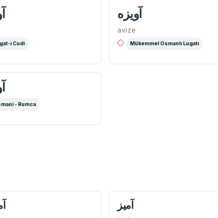
آویزه
آو
avize
gat-ı Cudi
Mükemmel Osmanlı Lugatı
آو
mani - Rumca
آميز
آم