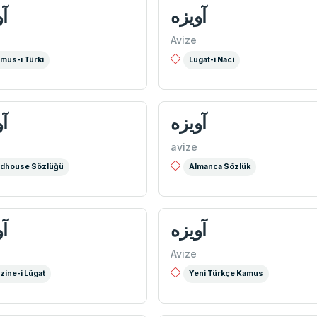
آويزه
آو
Avize
mus-ı Türki
Lugat-i Naci
آویزه
آو
avize
dhouse Sözlüğü
Almanca Sözlük
آويزه
آو
Avize
zine-i Lûgat
Yeni Türkçe Kamus