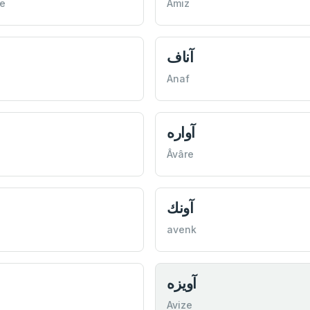
e
Amiz
آناف
Anaf
آواره
Âvâre
آونك
avenk
آويزه
Avize