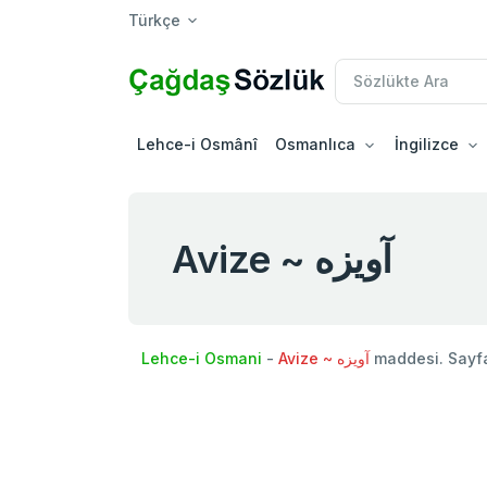
Türkçe
Lehce-i Osmânî
Osmanlıca
İngilizce
Avize ~ آويزه
Lehce-i Osmani
-
Avize ~ آويزه
maddesi. Sayf