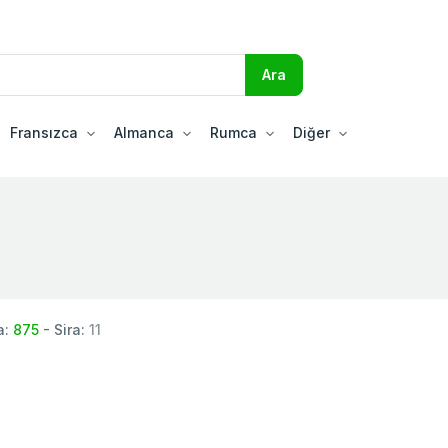
Fransızca
Almanca
Rumca
Diğer
a:
875
- Sira:
11