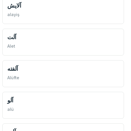
آلايش
alayiş
آلت
Alet
آلفته
Alüfte
آلو
alü