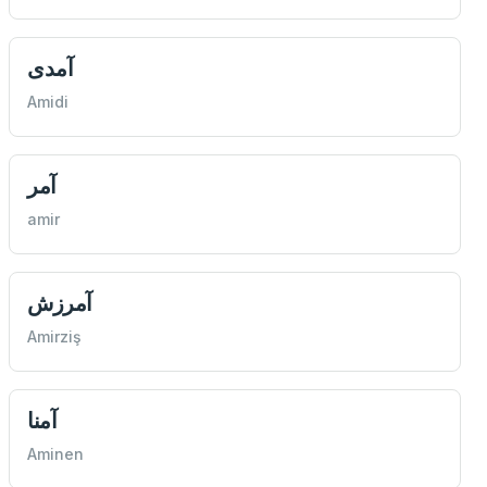
آمدی
Amidi
آمر
amir
آمرزش
Amirziş
آمنا
Aminen