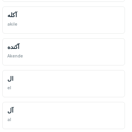
آكله
akile
آكنده
Akende
ال
el
آل
al