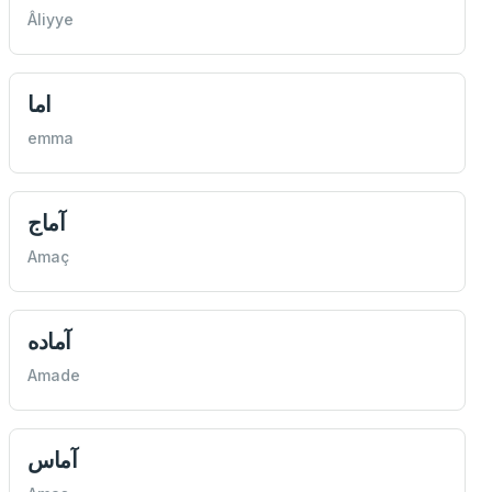
Âliyye
اما
emma
آماج
Amaç
آماده
Amade
آماس