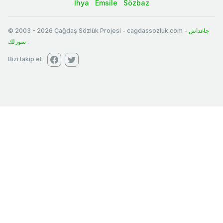
İhya
Emsile
Sözbaz
© 2003
-
2026
Çağdaş Sözlük Projesi - cagdassozluk.com -
چاغداش
سوزلك
.
Bizi takip et