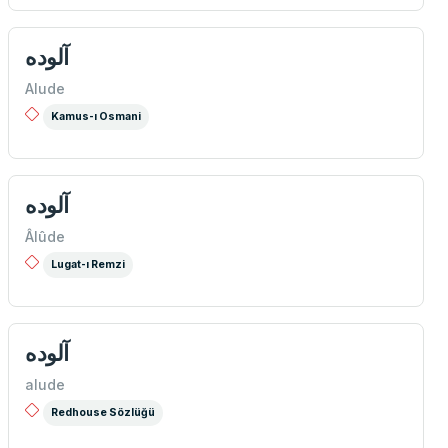
آلوده
Alude
Kamus-ı Osmani
آلوده
Âlûde
Lugat-ı Remzi
آلوده
alude
Redhouse Sözlüğü