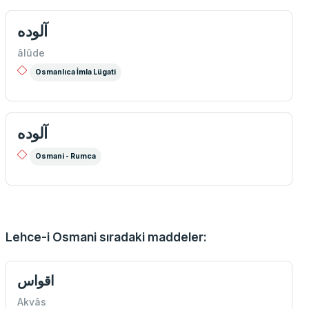
آلوده
âlûde
Osmanlıca İmla Lügati
آلوده
Osmani - Rumca
Lehce-i Osmani sıradaki maddeler:
اقواس
Akvâs