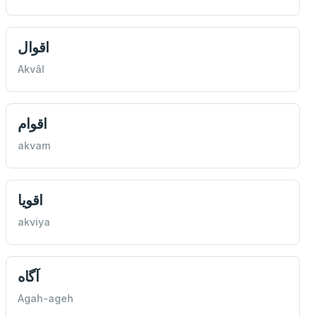
اقوال
Akvâl
اقوام
akvam
اقويا
akviya
آگاه
Agah-ageh