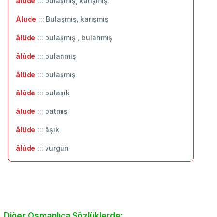
âlude
::: bulaşmış, karışmış.
Âlude
::: Bulaşmış, karışmış
âlûde
::: bulaşmış , bulanmış
âlûde
::: ‬bulanmış
âlûde
::: bulaşmış
âlûde
::: bulaşık
âlûde
::: batmış
âlûde
::: âşık
âlûde
::: vurgun
Diğer Osmanlıca Sözlüklerde: