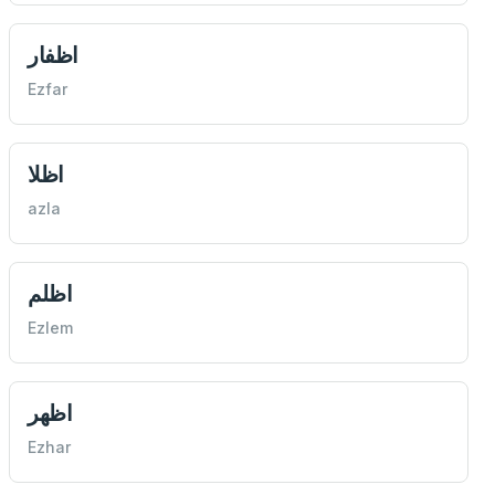
اظفار
Ezfar
اظلا
azla
اظلم
Ezlem
اظهر
Ezhar