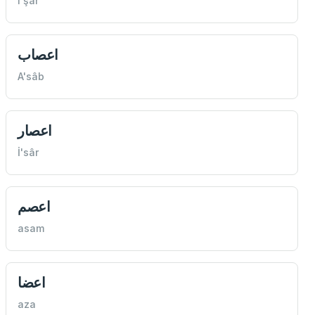
i'şar
اعصاب
A'sâb
اعصار
İ'sâr
اعصم
asam
اعضا
aza