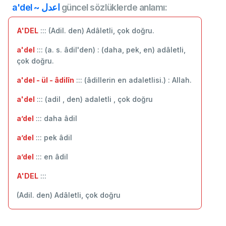
a'del ~ اعدل
güncel sözlüklerde anlamı:
A'DEL
::: (Adil. den) Adâletli, çok doğru.
a'del
::: (a. s. âdil'den) : (daha, pek, en) adâletli,
çok doğru.
a'del - ül - âdilîn
::: (âdillerin en adaletlisi.) : Allah.
a'del
::: (adil , den) adaletli , çok doğru
a’del
::: daha âdil
a’del
::: pek âdil
a’del
::: en âdil
A'DEL
:::
(Adil. den) Adâletli, çok doğru