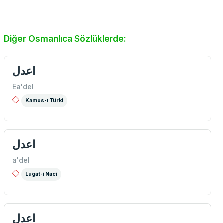
Diğer Osmanlıca Sözlüklerde:
اعدل
Ea'del
Kamus-ı Türki
اعدل
a'del
Lugat-i Naci
اعدل