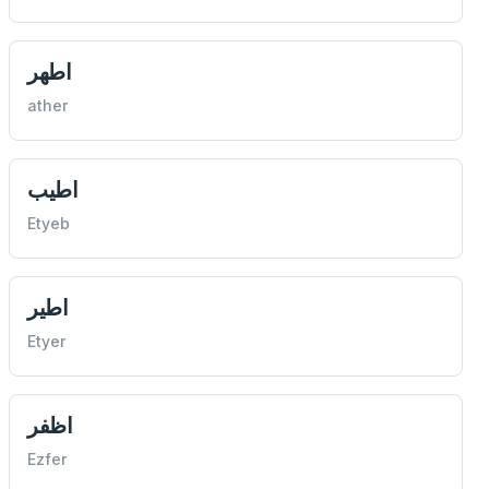
اطهر
ather
اطيب
Etyeb
اطير
Etyer
اظفر
Ezfer