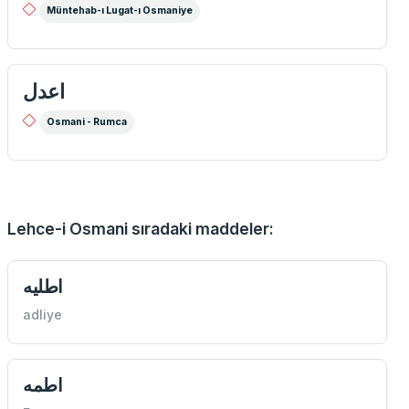
Müntehab-ı Lugat-ı Osmaniye
اعدل
Osmani - Rumca
Lehce-i Osmani sıradaki maddeler:
اطليه
adliye
اطمه