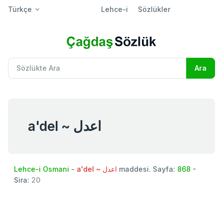
Türkçe
Lehce-i
Sözlükler
a'del ~ اعدل
Lehce-i Osmani
-
a'del ~ اعدل
maddesi. Sayfa:
868
-
Sira:
20