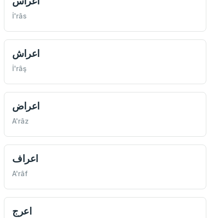
اعراس
İ'râs
اعراش
İ'râş
اعراض
A'râz
اعراف
A'râf
اعرج