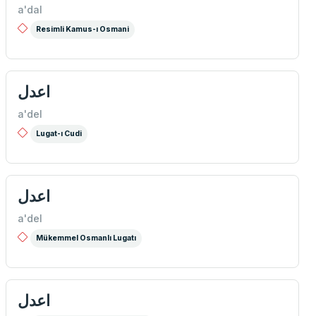
a'dal
Resimli Kamus-ı Osmani
اعدل
a'del
Lugat-ı Cudi
اعدل
a'del
Mükemmel Osmanlı Lugatı
اعدل