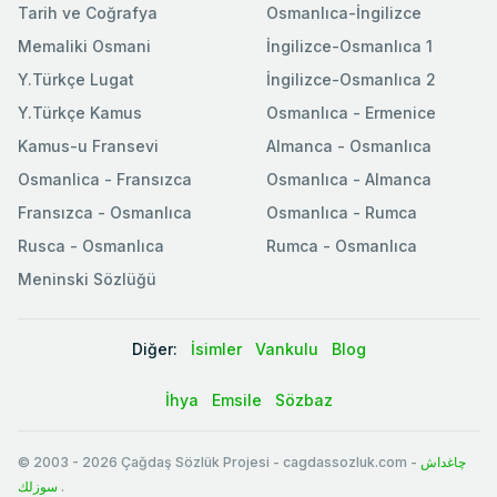
Tarih ve Coğrafya
Osmanlıca-İngilizce
Memaliki Osmani
İngilizce-Osmanlıca 1
Y.Türkçe Lugat
İngilizce-Osmanlıca 2
Y.Türkçe Kamus
Osmanlıca - Ermenice
Kamus-u Fransevi
Almanca - Osmanlıca
Osmanlica - Fransızca
Osmanlıca - Almanca
Fransızca - Osmanlıca
Osmanlıca - Rumca
Rusca - Osmanlıca
Rumca - Osmanlıca
Meninski Sözlüğü
Diğer:
İsimler
Vankulu
Blog
İhya
Emsile
Sözbaz
© 2003
-
2026
Çağdaş Sözlük Projesi - cagdassozluk.com -
چاغداش
سوزلك
.