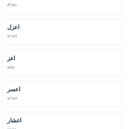
A'rec
اعزل
a'zel
اعز
eaz
اعسر
a'ser
اعشار