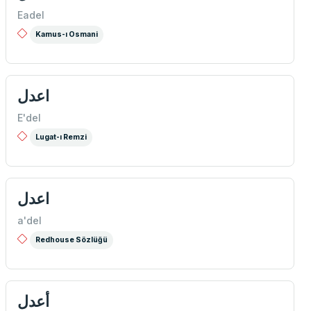
Eadel
Kamus-ı Osmani
اعدل
E'del
Lugat-ı Remzi
اعدل
a'del
Redhouse Sözlüğü
أعدل