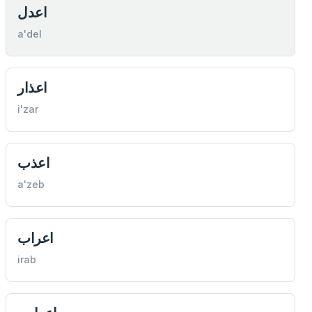
اعدل
a'del
اعذار
i'zar
اعذب
a'zeb
اعراب
irab