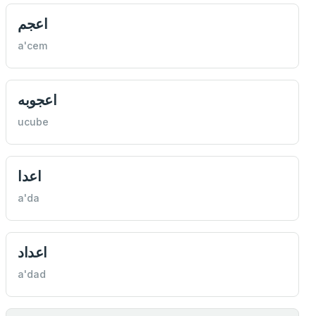
اعجم
a'cem
اعجوبه
ucube
اعدا
a'da
اعداد
a'dad