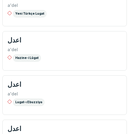
a'del
Yeni Türkçe Lugat
اعدل
a'del
Hazine-i Lûgat
اعدل
a'del
Lugat-ı Ebuzziya
اعدل