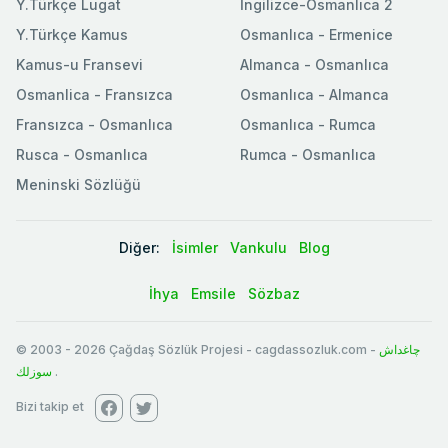
Y.Türkçe Lugat
İngilizce-Osmanlıca 2
Y.Türkçe Kamus
Osmanlıca - Ermenice
Kamus-u Fransevi
Almanca - Osmanlıca
Osmanlica - Fransızca
Osmanlıca - Almanca
Fransızca - Osmanlıca
Osmanlıca - Rumca
Rusca - Osmanlıca
Rumca - Osmanlıca
Meninski Sözlüğü
Diğer:
İsimler
Vankulu
Blog
İhya
Emsile
Sözbaz
© 2003
-
2026
Çağdaş Sözlük Projesi - cagdassozluk.com -
چاغداش
سوزلك
.
Bizi takip et