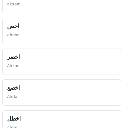
akşam
اخص
ehass
اخضر
Ahzar
اخضع
Ahda'
اخطل
Ahtal