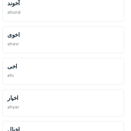
آخوند
ahund
اخوی
ahavi
اخی
ehi
اخیار
ahyar
اخيال