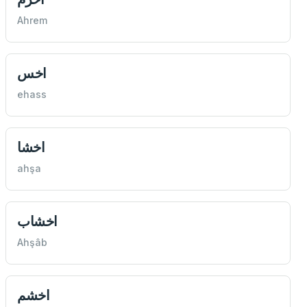
Ahrem
اخس
ehass
اخشا
ahşa
اخشاب
Ahşâb
اخشم