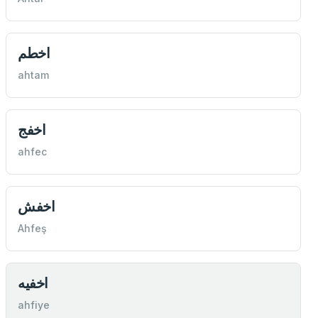
اخطم
ahtam
اخفج
ahfec
اخفش
Ahfeş
اخفيه
ahfiye