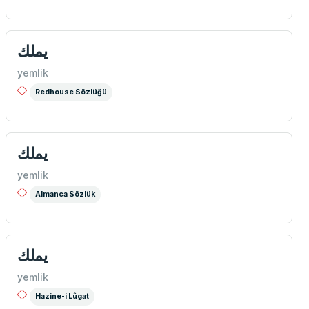
يملك
yemlik
Redhouse Sözlüğü
یملك
yemlik
Almanca Sözlük
یملك
yemlik
Hazine-i Lûgat