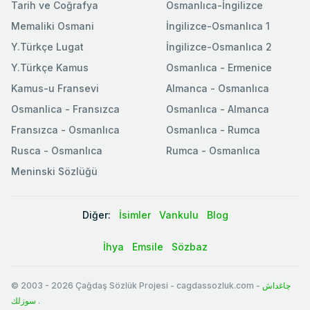
Tarih ve Coğrafya
Osmanlıca-İngilizce
Memaliki Osmani
İngilizce-Osmanlıca 1
Y.Türkçe Lugat
İngilizce-Osmanlıca 2
Y.Türkçe Kamus
Osmanlıca - Ermenice
Kamus-u Fransevi
Almanca - Osmanlıca
Osmanlica - Fransızca
Osmanlıca - Almanca
Fransızca - Osmanlıca
Osmanlıca - Rumca
Rusca - Osmanlıca
Rumca - Osmanlıca
Meninski Sözlüğü
Diğer:
İsimler
Vankulu
Blog
İhya
Emsile
Sözbaz
© 2003
-
2026
Çağdaş Sözlük Projesi - cagdassozluk.com -
چاغداش
سوزلك
.