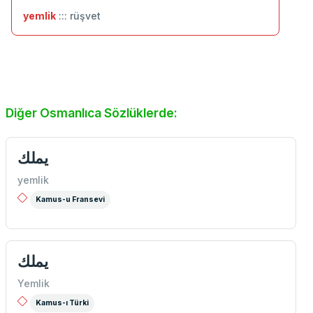
yemlik
::: rüşvet
Diğer Osmanlıca Sözlüklerde:
يملك
yemlik
Kamus-u Fransevi
یملك
Yemlik
Kamus-ı Türki