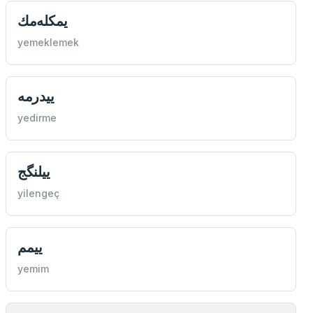
یمكله‌مك
yemeklemek
ییدرمه
yedirme
ییلنگج
yilengeç
ییمم
yemim