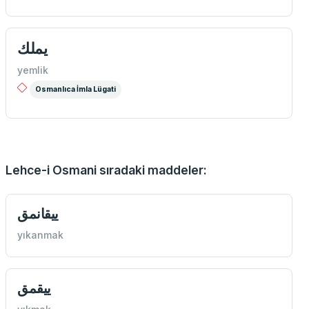
يملك
yemlik
Osmanlıca İmla Lügati
Lehce-i Osmani sıradaki maddeler:
ییقانمق
yıkanmak
ییقمق