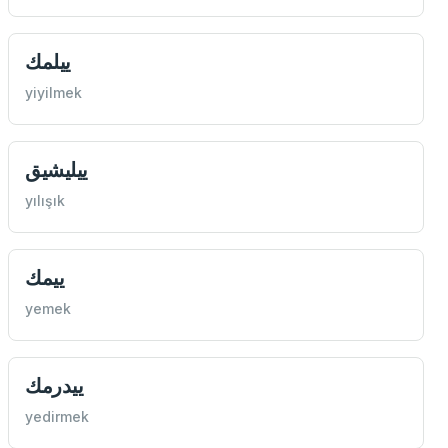
ییلمك
yiyilmek
ییليشيق
yılışık
ییمك
yemek
ییدرمك
yedirmek