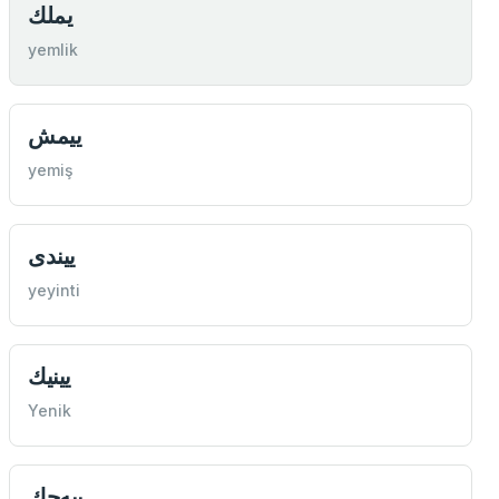
یملك
yemlik
ییمش
yemiş
ییندی
yeyinti
یینیك
Yenik
ییه‌جك