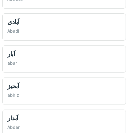
آبادی
Abadi
آبار
abar
آبخيز
abhız
آبدار
Abdar