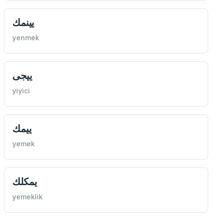
یینمك
yenmek
ییجی
yiyici
ییمك
yemek
یمكلك
yemeklik