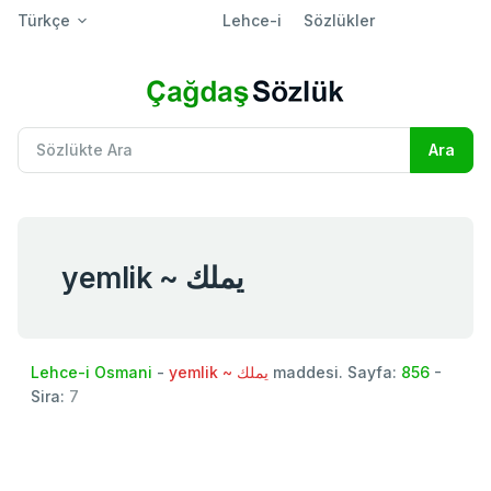
Türkçe
Lehce-i
Sözlükler
yemlik ~ یملك
Lehce-i Osmani
-
yemlik ~ یملك
maddesi. Sayfa:
856
-
Sira:
7