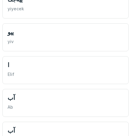
yiyecek
ییو
yiv
ا
Elif
آب
Ab
آب