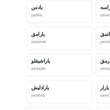
یادس
یارا
yades
yaras
یارامق
یارا
yaramak
yara
یاراشيقلو
یار
yaraşıklı
yaraş
یارادليش
یارار
yaratılış
yarar