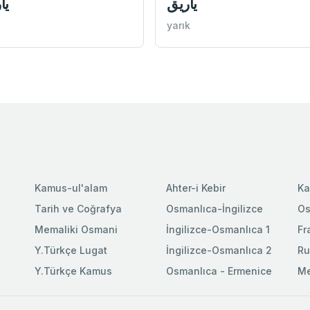
يش
یاريق
yarık
Kamus-ul'alam
Ahter-i Kebir
Ka
Tarih ve Coğrafya
Osmanlıca-İngilizce
Os
Memaliki Osmani
İngilizce-Osmanlıca 1
Fr
Y.Türkçe Lugat
İngilizce-Osmanlıca 2
Ru
Y.Türkçe Kamus
Osmanlıca - Ermenice
Me