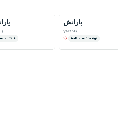
انیش
يارانش
ış
yaranış
mus-ı Türki
Redhouse Sözlüğü