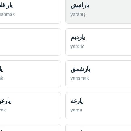
قلانمق
یارانيش
klanmak
yaranış
یارديم
yardım
ق
یارشمق
ak
yarışmak
وچاق
یارغه
çak
yarga