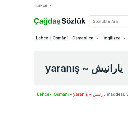
Türkçe
Lehce-i Osmânî
Osmanlıca
İngilizce
yaranış ~ یارانيش
Lehce-i Osmani
-
yaranış ~ یارانيش
maddesi. 