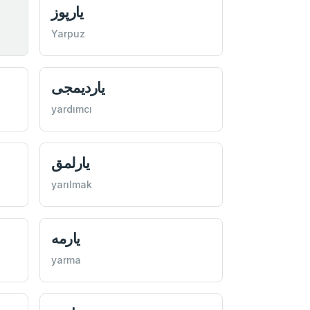
یارپوز
Yarpuz
یارديمجی
yardımcı
یارلمق
yarılmak
یارمه
yarma