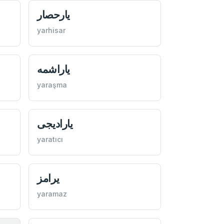
یارحصار
yarhisar
یاراشمه
yaraşma
یاراديجی
yaratıcı
یرامز
yaramaz