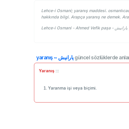
Lehce-i Osmani; yaranış maddesi. osmanlıcada
hakkında bilgi. Arapça yaranış ne demek. Ar
L
yaranış ~ یارانيش
güncel sözlüklerde anla
Yaranış
:::
Yaranma işi veya biçimi.