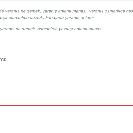
 yaranış ne demek, yaranış anlamı manası, yaranış osmanlıca nasıl
apça osmanlıca sözlük. Farsçada yaranış anlamı
ehce-i Osmani - Ahmed Vefik paşa - یارانيش yaranış ne demek. osmanlıca yazılışı anlamı manası..
mı: