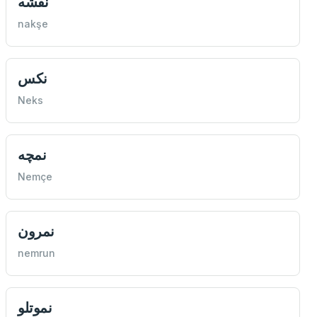
نقشه
nakşe
نكس
Neks
نمچه
Nemçe
نمرون
nemrun
نموتلو