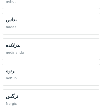
nohut
نداس
nadas
ندرلانده
nedirlanda
نرتوه
nertüh
نرگس
Nergis