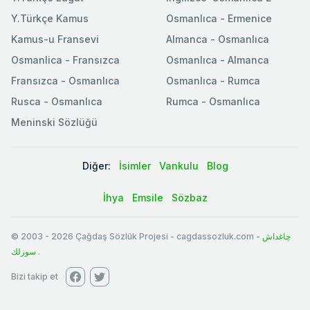
Y.Türkçe Kamus
Osmanlıca - Ermenice
Kamus-u Fransevi
Almanca - Osmanlıca
Osmanlica - Fransızca
Osmanlıca - Almanca
Fransızca - Osmanlıca
Osmanlıca - Rumca
Rusca - Osmanlıca
Rumca - Osmanlıca
Meninski Sözlüğü
Diğer:
İsimler
Vankulu
Blog
İhya
Emsile
Sözbaz
© 2003
-
2026
Çağdaş Sözlük Projesi - cagdassozluk.com -
چاغداش
سوزلك
.
Bizi takip et