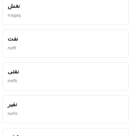
نغش
nagaş
نفت
neft
نفتی
nefti
نفير
nefir