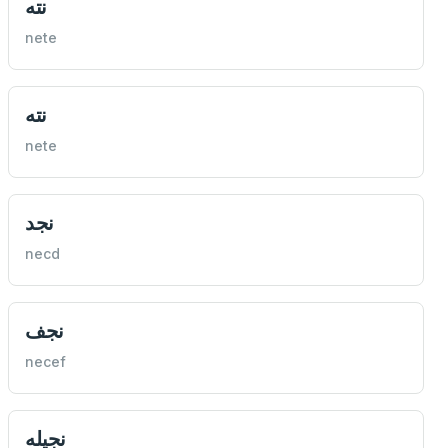
نته
nete
نته
nete
نجد
necd
نجف
necef
نجيله