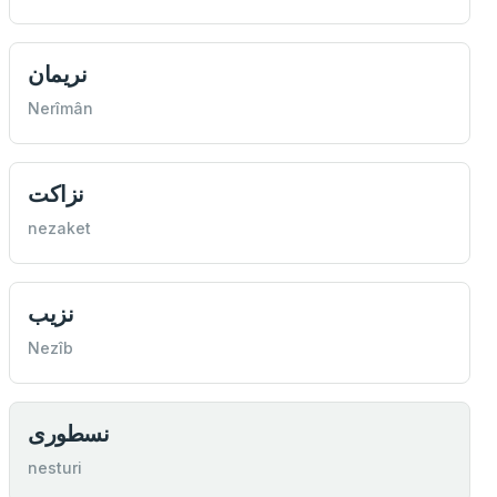
نريمان
Nerîmân
نزاكت
nezaket
نزيب
Nezîb
نسطوری
nesturi