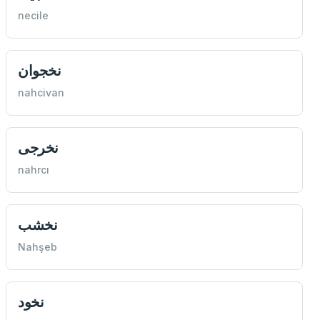
necile
نخجوان
nahcivan
نخرجی
nahrcı
نخشب
Nahşeb
نخود