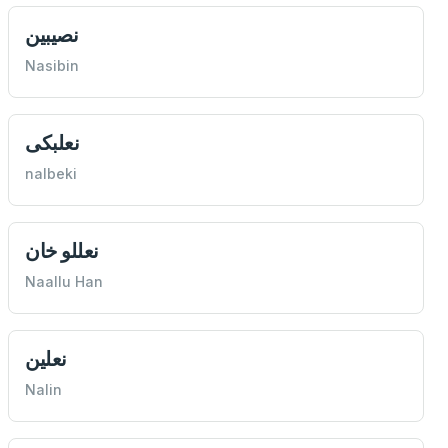
نصيبين
Nasibin
نعلبكی
nalbeki
نعللو خان
Naallu Han
نعلين
Nalin