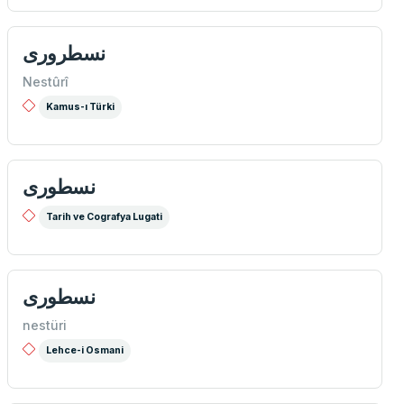
نسطروری
Nestûrî
Kamus-ı Türki
نسطوری
Tarih ve Cografya Lugati
نسطوری
nestüri
Lehce-i Osmani