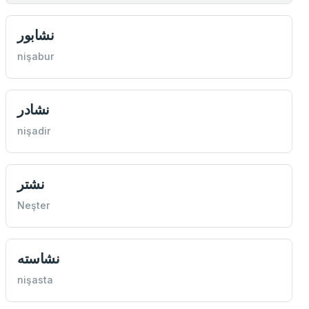
نشابور
nişabur
نشادر
nişadir
نشتر
Neşter
نشاسته
nişasta