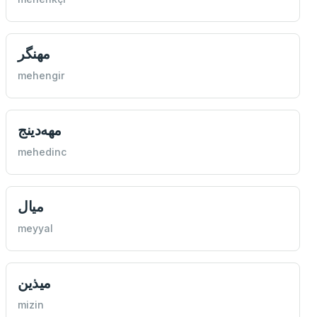
مهنگر
mehengir
مهه‌دينج
mehedinc
ميال
meyyal
ميذين
mizin