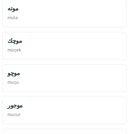
موته
muta
موچك
müçek
موچو
muçu
موجور
mucur