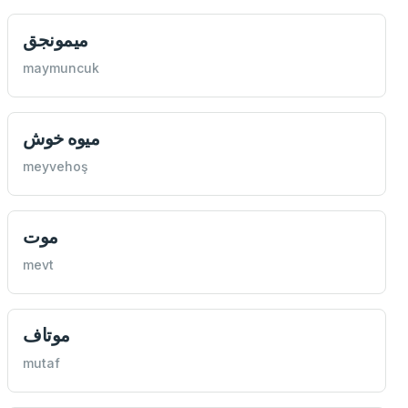
ميمونجق
maymuncuk
ميوه خوش
meyvehoş
موت
mevt
موتاف
mutaf