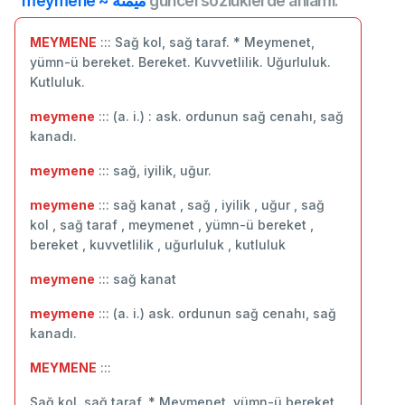
meymene ~ ميمنه
güncel sözlüklerde anlamı:
MEYMENE
::: Sağ kol, sağ taraf. * Meymenet,
yümn-ü bereket. Bereket. Kuvvetlilik. Uğurluluk.
Kutluluk.
meymene
::: (a. i.) : ask. ordunun sağ cenahı, sağ
kanadı.
meymene
::: sağ, iyilik, uğur.
meymene
::: sağ kanat , sağ , iyilik , uğur , sağ
kol , sağ taraf , meymenet , yümn-ü bereket ,
bereket , kuvvetlilik , uğurluluk , kutluluk
meymene
::: ‬sağ kanat
meymene
::: (a. i.) ask. ordunun sağ cenahı, sağ
kanadı.
MEYMENE
:::
Sağ kol, sağ taraf. * Meymenet, yümn-ü bereket.