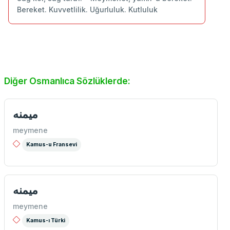
Bereket. Kuvvetlilik. Uğurluluk. Kutluluk
Diğer Osmanlıca Sözlüklerde:
میمنه
meymene
Kamus-u Fransevi
ميمنه
meymene
Kamus-ı Türki