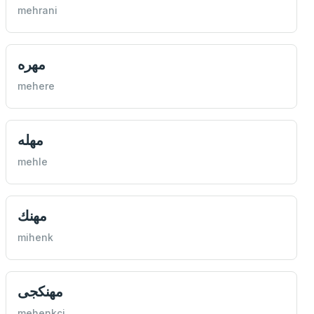
mehrani
مهره
mehere
مهله
mehle
مهنك
mihenk
مهنكجی
mehenkçi