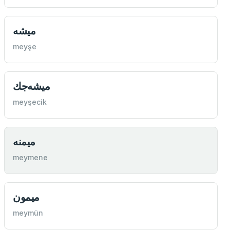
ميشه
meyşe
ميشه‌جك
meyşecik
ميمنه
meymene
ميمون
meymün