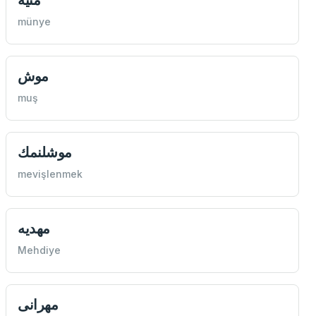
münye
موش
muş
موشلنمك
mevişlenmek
مهديه
Mehdiye
مهرانی