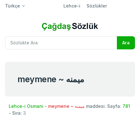
Türkçe
Lehce-i
Sözlükler
meymene ~ ميمنه
Lehce-i Osmani
-
meymene ~ ميمنه
maddesi. Sayfa:
781
- Sira:
3