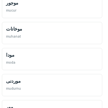
موجور
mucur
موخانات
muhanat
مودا
moda
موردنی
mudurnu
مور