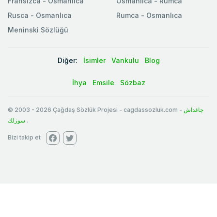
Fransızca - Osmanlıca
Osmanlıca - Rumca
Rusca - Osmanlıca
Rumca - Osmanlıca
Meninski Sözlüğü
Diğer:
İsimler
Vankulu
Blog
İhya
Emsile
Sözbaz
© 2003
-
2026
Çağdaş Sözlük Projesi - cagdassozluk.com -
چاغداش
سوزلك
.
Bizi takip et