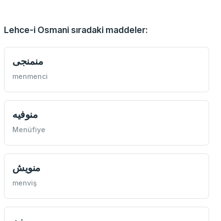
Lehce-i Osmani sıradaki maddeler:
منمنجی
menmenci
منوفيه
Menüfiye
منويش
menviş
منيه