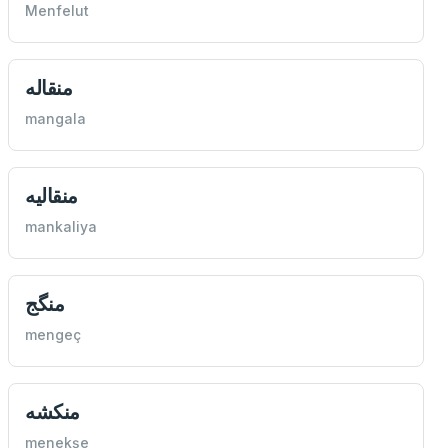
Menfelut
منقاله
mangala
منقاليه
mankaliya
منگج
mengeç
منكشه
menekşe