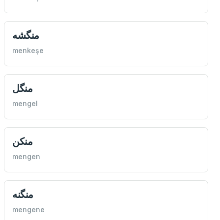
منگشه
menkeşe
منگل
mengel
منكن
mengen
منگنه
mengene