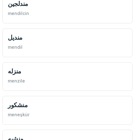
مندلجين
mendilcin
منديل
mendil
منزله
menzile
منشكور
meneşkür
منشيه