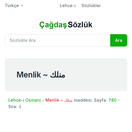
Türkçe
Lehce-i
Sözlükler
Menlik ~ منلك
Lehce-i Osmani
-
Menlik ~ منلك
maddesi. Sayfa:
780
-
Sira:
4