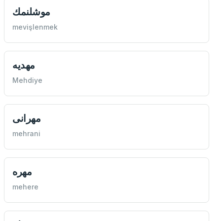
موشلنمك
mevişlenmek
مهديه
Mehdiye
مهرانی
mehrani
مهره
mehere