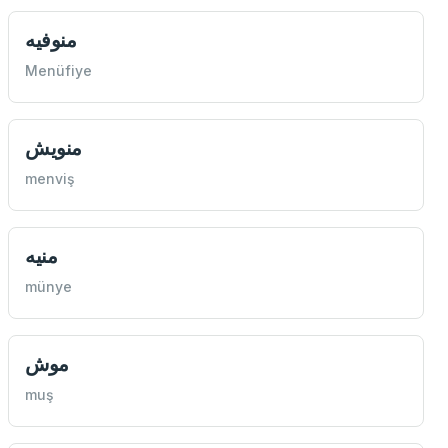
منوفيه
Menüfiye
منويش
menviş
منيه
münye
موش
muş