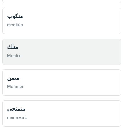
منكوب
menküb
منلك
Menlik
منمن
Menmen
منمنجی
menmenci