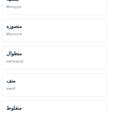
Menşiye
منصوره
Mansura
منظوال
menzaval
منف
menf
منفلوط