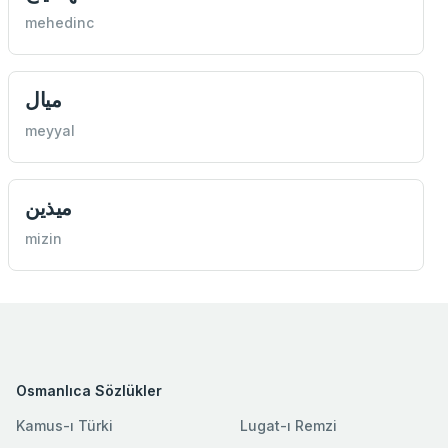
mehedinc
ميال
meyyal
ميذين
mizin
Osmanlıca Sözlükler
Kamus-ı Türki
Lugat-ı Remzi