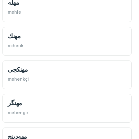
مهله
mehle
مهنك
mihenk
مهنكجی
mehenkçi
مهنگر
mehengir
مهه‌دينج