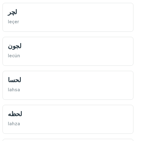
لچر
leçer
لجون
lecün
لحسا
lahsa
لحظه
lahza