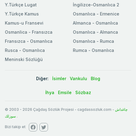
Y.Türkçe Lugat
İngilizce-Osmanlıca 2
Y.Türkçe Kamus
Osmanlıca - Ermenice
Kamus-u Fransevi
Almanca - Osmanlıca
Osmanlica - Fransızca
Osmanlıca - Almanca
Fransızca - Osmanlıca
Osmanlıca - Rumca
Rusca - Osmanlıca
Rumca - Osmanlıca
Meninski Sözlüğü
Diğer:
İsimler
Vankulu
Blog
İhya
Emsile
Sözbaz
© 2003
-
2026
Çağdaş Sözlük Projesi - cagdassozluk.com -
چاغداش
سوزلك
.
Bizi takip et