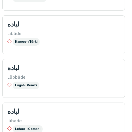
لباده
Libâde
Kamus-ı Türki
لباده
Lübbâde
Lugat-ı Remzi
لباده
lübade
Lehce-i Osmani