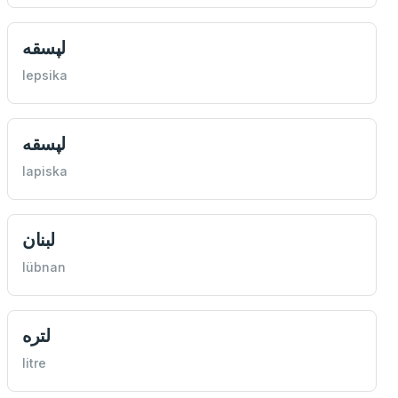
لپسقه
lepsika
لپسقه
lapiska
لبنان
lübnan
لتره
litre