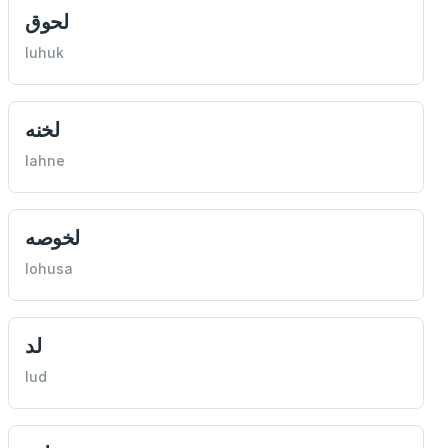
لحوق
luhuk
لخنه
lahne
لخوصه
lohusa
لد
lud