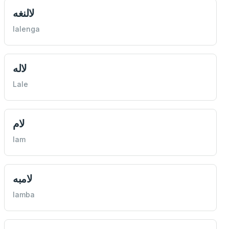
لالنغه
lalenga
لاله
Lale
لام
lam
لامبه
lamba