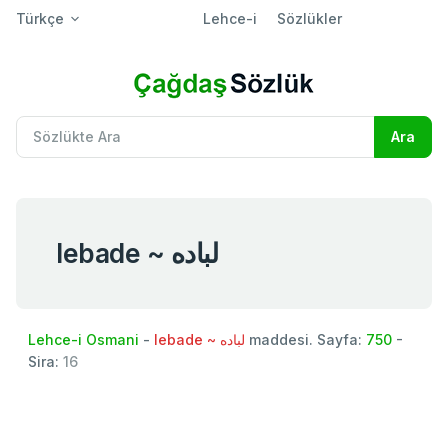
Türkçe
Lehce-i
Sözlükler
lebade ~ لباده
Lehce-i Osmani
-
lebade ~ لباده
maddesi. Sayfa:
750
-
Sira:
16