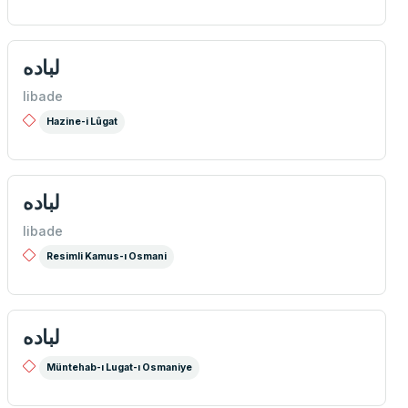
لباده
libade
Hazine-i Lûgat
لباده
libade
Resimli Kamus-ı Osmani
لباده
Müntehab-ı Lugat-ı Osmaniye