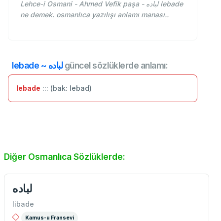
Lehce-i Osmani - Ahmed Vefik paşa - لباده lebade
ne demek. osmanlıca yazılışı anlamı manası..
lebade ~ لباده
güncel sözlüklerde anlamı:
lebade
::: (bak: lebad)
Diğer Osmanlıca Sözlüklerde:
لباده
libade
Kamus-u Fransevi