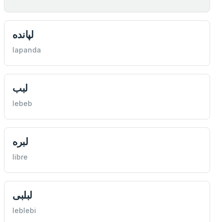
لپانده
lapanda
لبب
lebeb
لبره
libre
لبلبی
leblebi