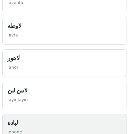
lavanta
لاوطه
lavta
لاهور
lahor
لايين لين
layınlayın
لباده
lebade