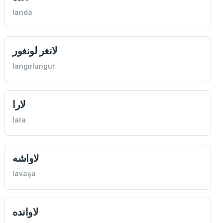
landa
لانغر لونغور
langırlungur
لارا
lara
لاواشه
lavaşa
لاوانده