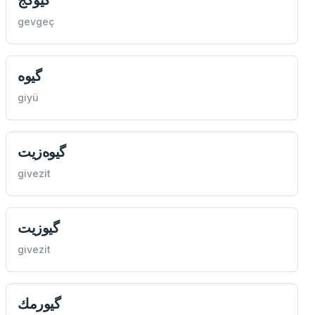
gevgeç
گیوه
giyü
گیوه‌زيت
givezit
گیوزيت
givezit
گیورمك