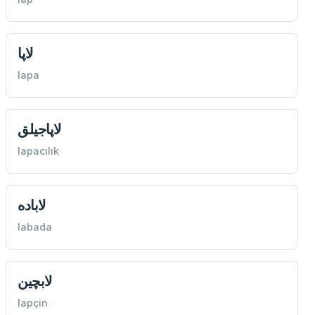
لاپا
lapa
لاپاجيلق
lapacılık
لاباده
labada
لابچين
lapçin