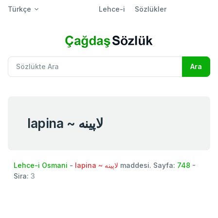
Türkçe
Lehce-i
Sözlükler
lapina ~ لاپينه
Lehce-i Osmani
-
lapina ~ لاپينه
maddesi. Sayfa:
748
-
Sira:
3