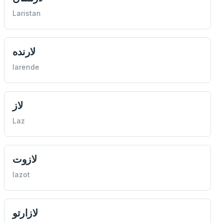
Laristan
لارنده
larende
لاز
Laz
لازوت
lazot
لازارتو