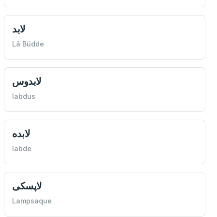
لابد
Lâ Büdde
لابدوس
labdus
لابده
labde
لاپسكی
Lampsaque