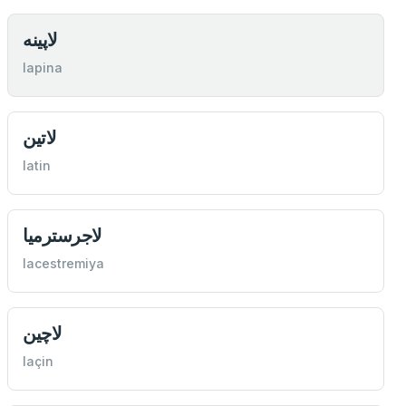
لاپينه
lapina
لاتین
latin
لاجرسترميا
lacestremiya
لاچين
laçin