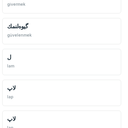
givermek
گیوه‌لنمك
güvelenmek
ل
lam
لاپ
lap
لاپ
lap