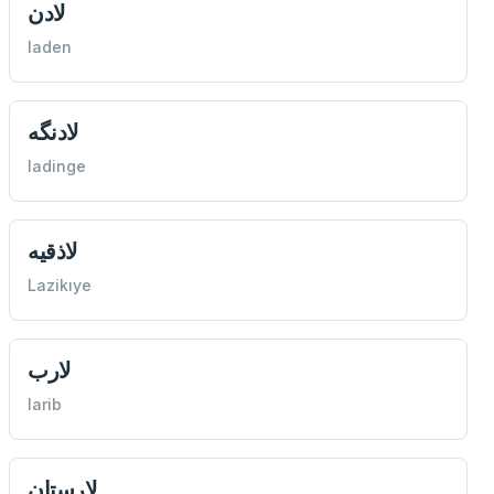
لادن
laden
لادنگه
ladinge
لاذقيه
Lazikıye
لارب
larib
لارستان