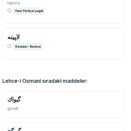
lapina
Yeni Türkçe Lugat
لاپينه
Osmani - Rumca
Lehce-i Osmani sıradaki maddeler:
گیواك
givak
گیوگج