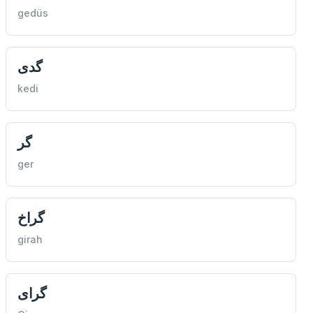
gedüs
گدی
kedi
گر
ger
گراخ
girah
گرای