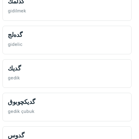
گدلمك
gidilmek
گده‌لج
gidelic
گديك
gedik
گديكچوبوق
gedik çubuk
گدوس