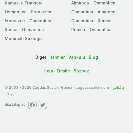
Kamus-u Fransevi
Almanca - Osmanlıca
Osmanlica - Fransızca
Osmanlıca - Almanca
Fransızca - Osmanlıca
Osmanlıca - Rumca
Rusca - Osmanlıca
Rumca - Osmanlıca
Meninski Sözlüğü
Diğer:
İsimler
Vankulu
Blog
İhya
Emsile
Sözbaz
© 2003
-
2026
Çağdaş Sözlük Projesi - cagdassozluk.com -
چاغداش
سوزلك
.
Bizi takip et