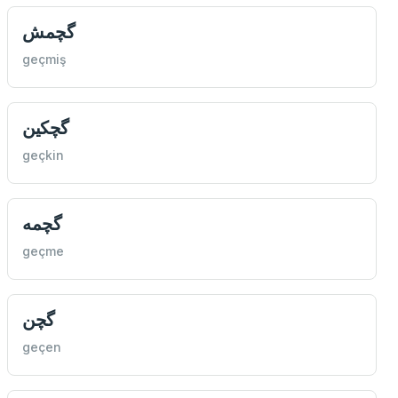
گچمش
geçmiş
گچكين
geçkin
گچمه
geçme
گچن
geçen