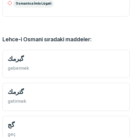
Osmanlıca İmla Lügati
Lehce-i Osmani sıradaki maddeler:
گبرمك
gebermek
گترمك
getirmek
گج
geç