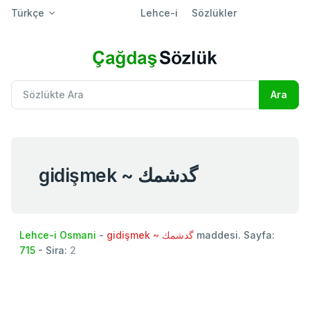
Türkçe
Lehce-i
Sözlükler
gidişmek ~ گدشمك
Lehce-i Osmani
-
gidişmek ~ گدشمك
maddesi. Sayfa:
715
- Sira:
2