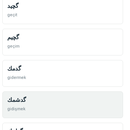
گچيد
geçit
گچيم
geçim
گدمك
gidermek
گدشمك
gidişmek