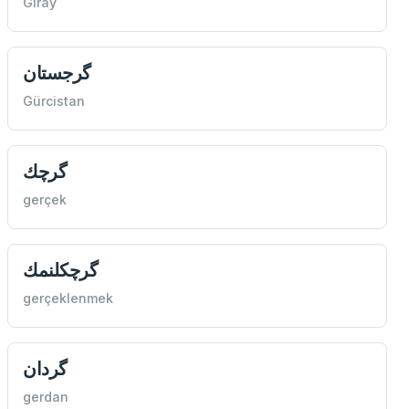
Giray
گرجستان
Gürcistan
گرچك
gerçek
گرچكلنمك
gerçeklenmek
گردان
gerdan