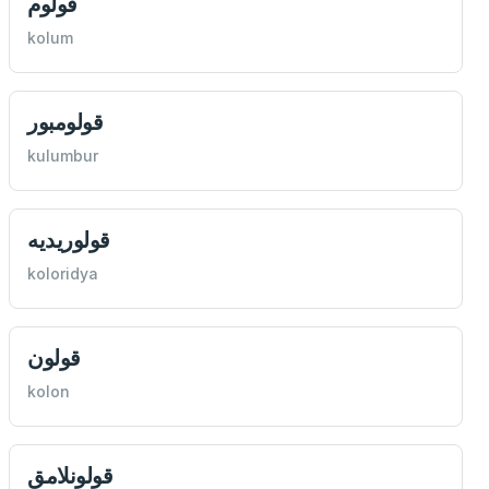
قولوم
kolum
قولومبور
kulumbur
قولوريديه
koloridya
قولون
kolon
قولونلامق