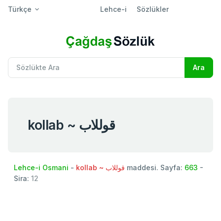
Türkçe
Lehce-i
Sözlükler
kollab ~ قوللاب
Lehce-i Osmani
-
kollab ~ قوللاب
maddesi. Sayfa:
663
-
Sira:
12