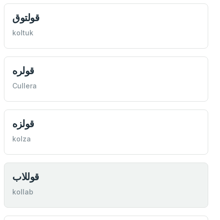
قولتوق
koltuk
قولره
Cullera
قولزه
kolza
قوللاب
kollab