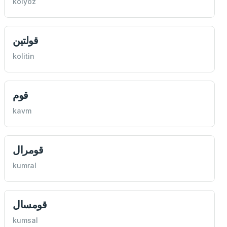
kolyoz
قولتين
kolitin
قوم
kavm
قومرال
kumral
قومسال
kumsal