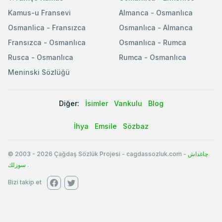
Kamus-u Fransevi
Almanca - Osmanlıca
Osmanlica - Fransızca
Osmanlıca - Almanca
Fransızca - Osmanlıca
Osmanlıca - Rumca
Rusca - Osmanlıca
Rumca - Osmanlıca
Meninski Sözlüğü
Diğer:
İsimler
Vankulu
Blog
İhya
Emsile
Sözbaz
© 2003
-
2026
Çağdaş Sözlük Projesi - cagdassozluk.com -
چاغداش
سوزلك
.
Bizi takip et