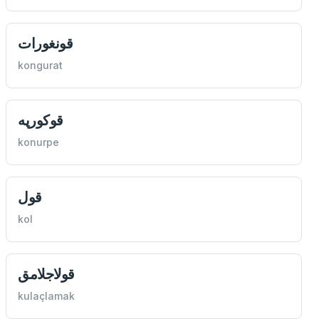
قونغورات
kongurat
قوكورپه
konurpe
قول
kol
قولاجلامق
kulaçlamak