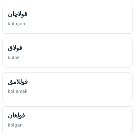
قولاچان
kolaçan
قولاق
kulak
قوللامق
kollamak
قولغان
kolgan