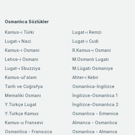
Osmanlıca Sözlükler
Kamus-ı Türki
Lugat-ı Remzi
Lugat-ı Naci
Lugat-ı Cudi
Kamus-ı Osmani
R.Kamus-ı Osmani
Lehce-i Osmani
M.Osmanlı Lugatı
Lugat-ı Ebuzziya
M.Lügatı Osmaniye
Kamus-ul'alam
Ahter-i Kebir
Tarih ve Coğrafya
Osmanlıca-İngilizce
Memaliki Osmani
İngilizce-Osmanlıca 1
Y.Türkçe Lugat
İngilizce-Osmanlıca 2
Y.Türkçe Kamus
Osmanlıca - Ermenice
Kamus-u Fransevi
Almanca - Osmanlıca
Osmanlica - Fransızca
Osmanlıca - Almanca