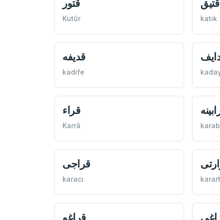
قتيق
قتور
Kutûr
katık
ايف
قديفه
kadife
kaday
ابينه
قراء
Karrâ
karab
ارتی
قراجی
karacı
karart
اغی
قراغو