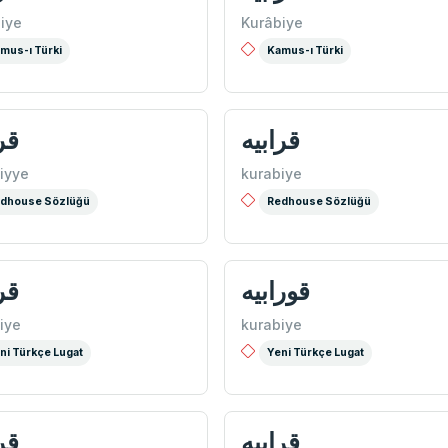
iye
Kurâbiye
mus-ı Türki
Kamus-ı Türki
قرابيه
قر
iyye
kurabiye
dhouse Sözlüğü
Redhouse Sözlüğü
قورابيه
قر
iye
kurabiye
ni Türkçe Lugat
Yeni Türkçe Lugat
قرابيه
قر