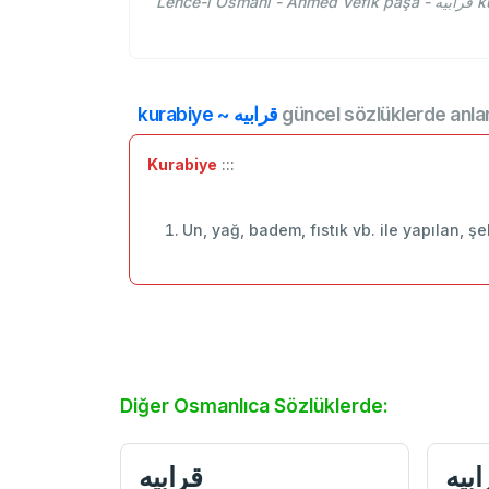
Leh
kurabiye ~ قرابيه
güncel sözlüklerde anla
Kurabiye
:::
Un, yağ, badem, fıstık vb. ile yapılan, ş
Diğer Osmanlıca Sözlüklerde:
ابيه
قرابيه