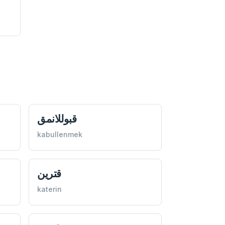
قبوللانمق
kabullenmek
قترين
katerin