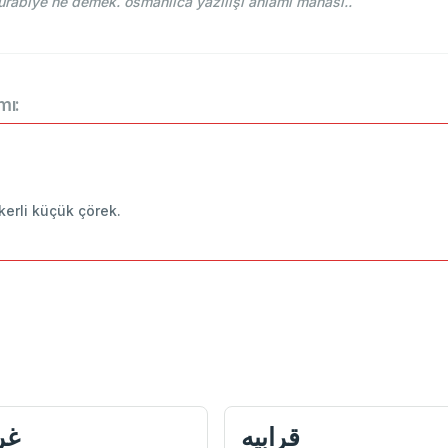
ce-i Osmani - Ahmed Vefik paşa - قرابيه kurabiye ne demek. osmanlıca yazılışı anlamı manası..
mı:
ekerli küçük çörek.
قرابيه
غر