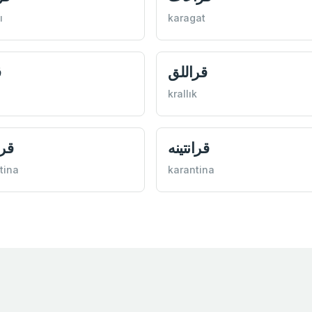
ı
karagat
قراللق
ق
krallık
قرانتينه
قرا
tina
karantina