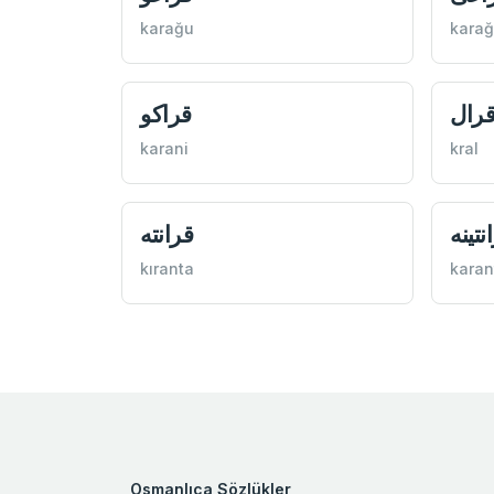
karağu
karağ
رال
قراكو
karani
kral
نتينه
قرانته
kıranta
karan
Osmanlıca Sözlükler