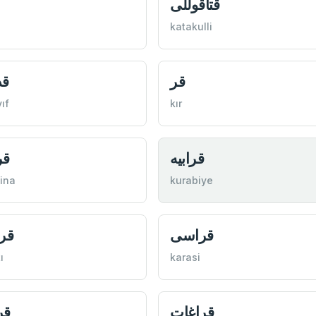
قتاقوللی
katakulli
قر
قد
ıf
kır
قرابيه
قر
ina
kurabiye
قراسی
قر
ı
karasi
قراغات
قر