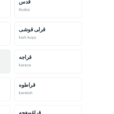
قدس
Kudüs
قرلی قوشی
karlı kuşu
قراجه
karaca
قراطوه
karatuh
قراغويغجه