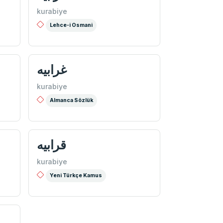
kurabiye
Lehce-i Osmani
غرابيه
kurabiye
Almanca Sözlük
قرابيه
kurabiye
Yeni Türkçe Kamus