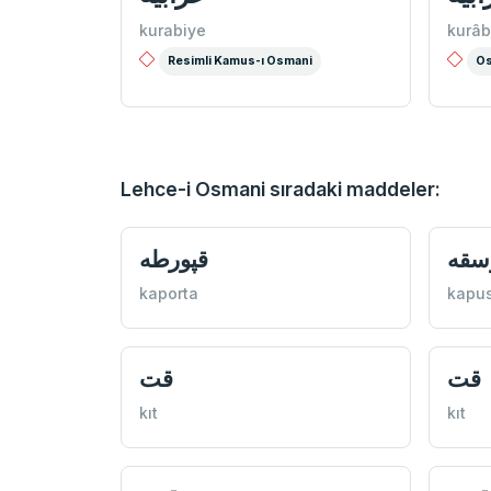
kurabiye
kurâb
Resimli Kamus-ı Osmani
Os
Lehce-i Osmani sıradaki maddeler:
سقه
قپورطه
kaporta
kapu
قت
قت
kıt
kıt