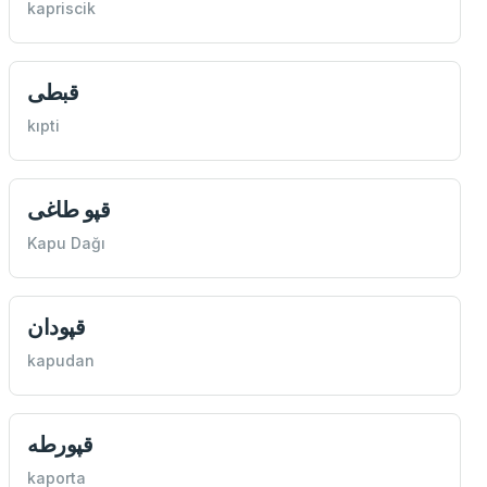
kapriscik
قبطی
kıpti
قپو طاغی
Kapu Dağı
قپودان
kapudan
قپورطه
kaporta