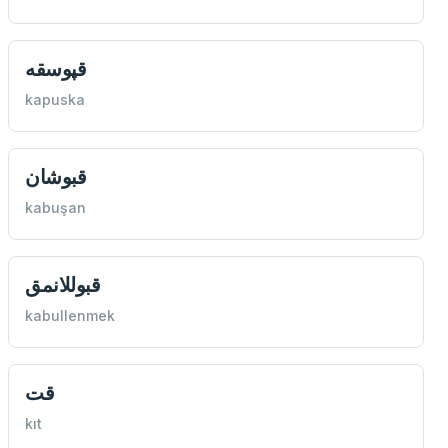
قپوسقه
kapuska
قبوشان
kabuşan
قبوللانمق
kabullenmek
قت
kıt