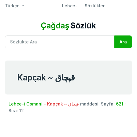
Türkçe
Lehce-i
Sözlükler
Kapçak ~ قپچاق
Lehce-i Osmani
-
Kapçak ~ قپچاق
maddesi. Sayfa:
621
-
Sira:
12