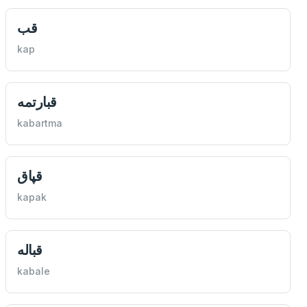
قب
kap
قبارتمه
kabartma
قپاق
kapak
قباله
kabale