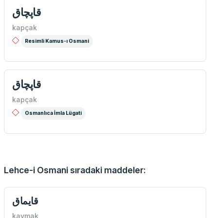
قاپچاق
kapçak
Resimli Kamus-ı Osmani
قاپچاق
kapçak
Osmanlıca İmla Lügati
Lehce-i Osmani sıradaki maddeler:
قايماق
kaymak