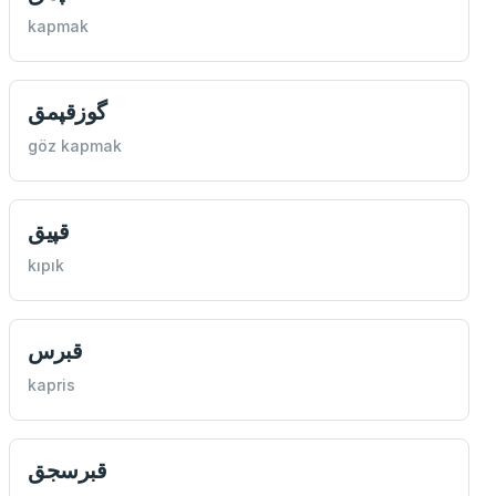
kapmak
گوزقپمق
göz kapmak
قپيق
kıpık
قبرس
kapris
قبرسجق