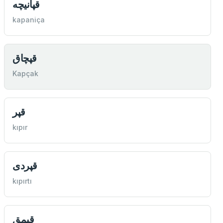
قپانيچه
kapaniça
قپچاق
Kapçak
قپر
kıpır
قپردی
kıpırtı
قپمق