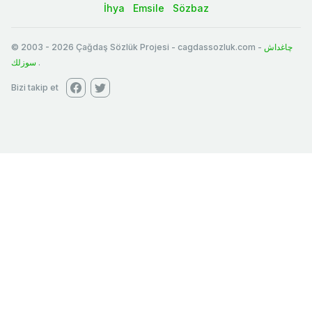
İhya
Emsile
Sözbaz
© 2003
-
2026
Çağdaş Sözlük Projesi - cagdassozluk.com -
چاغداش
سوزلك
.
Bizi takip et