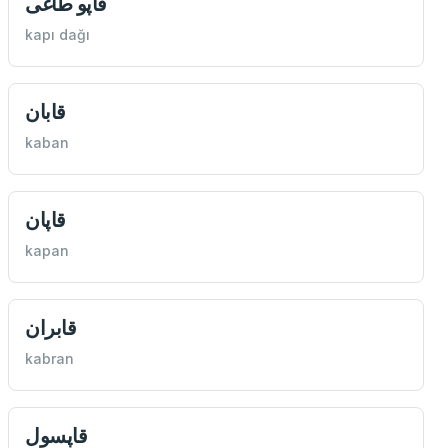
قاپو طاغی
kapı dağı
قابان
kaban
قاپان
kapan
قابران
kabran
قاپسول