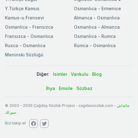
Y.Türkçe Kamus
Osmanlıca - Ermenice
Kamus-u Fransevi
Almanca - Osmanlıca
Osmanlica - Fransızca
Osmanlıca - Almanca
Fransızca - Osmanlıca
Osmanlıca - Rumca
Rusca - Osmanlıca
Rumca - Osmanlıca
Meninski Sözlüğü
Diğer:
İsimler
Vankulu
Blog
İhya
Emsile
Sözbaz
© 2003
-
2026
Çağdaş Sözlük Projesi - cagdassozluk.com -
چاغداش
سوزلك
.
Bizi takip et