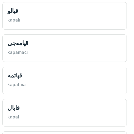
قپالو
kapalı
قپامه‌جی
kapamacı
قپاتمه
kapatma
قاپال
kapal