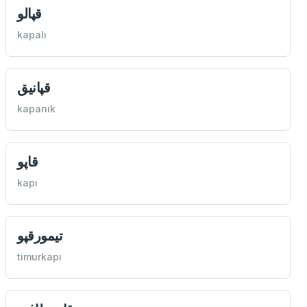
قپالو
kapalı
قپانيق
kapanık
قاپو
kapı
تيمورقپو
timurkapı