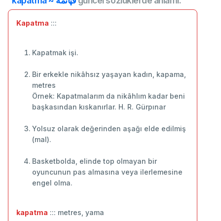
kapatma ~ قپاتمه
güncel sözlüklerde anlamı:
Kapatma
:::
Kapatmak işi.
Bir erkekle nikâhsız yaşayan kadın, kapama,
metres
Örnek: Kapatmalarım da nikâhlım kadar beni
başkasından kıskanırlar. H. R. Gürpınar
Yolsuz olarak değerinden aşağı elde edilmiş
(mal).
Basketbolda, elinde top olmayan bir
oyuncunun pas almasına veya ilerlemesine
engel olma.
kapatma
::: metres, yama